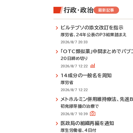
行政・政治
最新記事
ビルテプソの添文改訂を指示
厚労省、24年公表のP3結果踏まえ
2026/8/7 20:33
「OTC類似薬」中間まとめでパブ
20日締め切り
2026/8/7 12:22
14成分の一般名を周知
厚労省
2026/8/7 12:22
メトホルミン併用維持療法、先進
初発膠芽腫の治療で
2026/8/7 10:39
医政局の組織再編を通知
厚生労働省、4日付