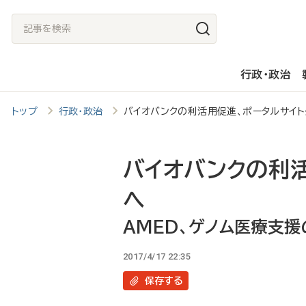
メ
記
イ
事
ン
を
行政・政治
コ
検
ン
索
トップ
行政・政治
バイオバンクの利活用促進、ポータルサイ
テ
ン
ツ
バイオバンクの利
に
へ
移
AMED、ゲノム医療支援
動
2017/4/17 22:35
保存
する