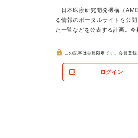
日本医療研究開発機構（AME
る情報のポータルサイトを公開
た一覧などを公表する計画。今
この記事は会員限定です。
会員登録
非
会
ログイン
員
の
閲
覧
制
限
に
つ
い
て