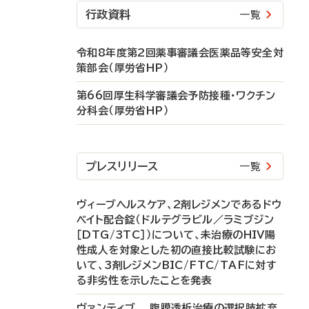
行政資料
一覧
令和8年度第2回薬事審議会医薬品等安全対
策部会（厚労省HP）
第66回厚生科学審議会予防接種・ワクチン
分科会（厚労省HP）
プレスリリース
一覧
ヴィーブヘルスケア、2剤レジメンであるドウ
ベイト配合錠（ドルテグラビル／ラミブジン
［DTG/3TC］）について、未治療のHIV陽
性成人を対象とした初の直接比較試験にお
いて、3剤レジメンBIC/FTC/TAFに対す
る非劣性を示したことを発表
ヴァンティブ 腹膜透析治療の選択肢拡充