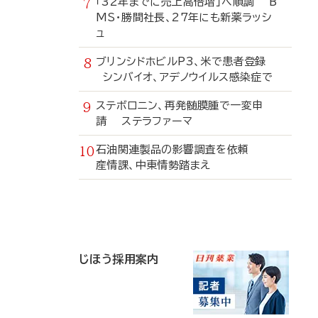
「32年までに売上高倍増」へ順調 B
MS・勝間社長、27年にも新薬ラッシ
ュ
ブリンシドホビルP3、米で患者登録
シンバイオ、アデノウイルス感染症で
ステボロニン、再発髄膜腫で一変申
請 ステラファーマ
石油関連製品の影響調査を依頼
産情課、中東情勢踏まえ
寄
稿
じほう採用案内