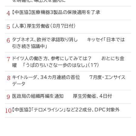
を明確化、導出入を盛んに
【中医協】医療機器3製品の保険適用を了承
〔人事〕厚生労働省（8月7日付）
タブネオス、欧州で承認取り消し キッセイ「日本では
引き続き協議中」
ドイツ人の働き方、参考にしてみては？ おとにち金
曜 「うぱのちいさな一歩のはなし」（17）
キイトルーダ、34カ月連続の首位 7月度・エンサイス
データ
医政局の組織再編を通知 厚生労働省、4日付
【中医協】「テロメライシン」など22成分、DPC対象外
寄