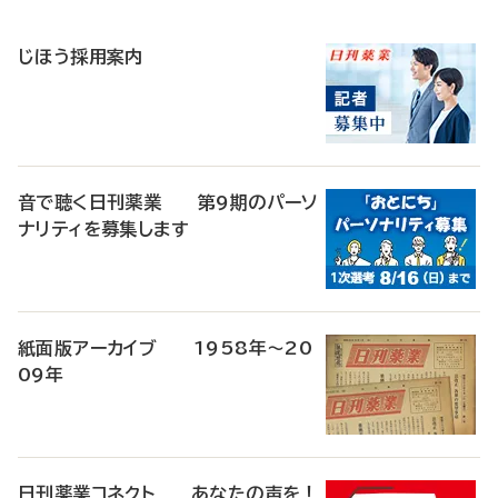
稿
じほう採用案内
音で聴く日刊薬業 第9期のパーソ
ナリティを募集します
紙面版アーカイブ 1958年～20
09年
日刊薬業コネクト あなたの声を！