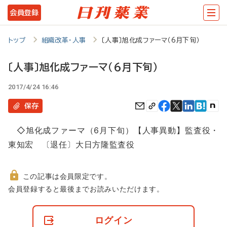
メ
会員登録
イ
ン
トップ
組織改革・人事
〔人事〕旭化成ファーマ（6月下旬）
コ
〔人事〕旭化成ファーマ（6月下旬）
ン
2017/4/24 16:46
テ
ン
保存
ツ
◇旭化成ファーマ（6月下旬）【人事異動】監査役・
に
東知宏 〔退任〕大日方隆監査役
移
動
この記事は会員限定です。
非
会員登録すると最後までお読みいただけます。
会
員
の
ログイン
閲