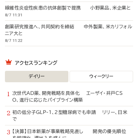
線維性炎症性疾患の抗体創製で提携 小野薬品、米企業と
8/7 11:31
創薬研究推進へ、共同契約を締結 中外製薬、米カリフォル
ニア大と
8/7 11:22
アクセスランキング
デイリー
ウィークリー
次世代AD薬、開発戦略を具体化 エーザイ・井戸CS
O、進行に応じたパイプライン構築
初の低分子GLP-1、2型糖尿病でも申請 リリー、日米
で
【決算】日本新薬が事業戦略見直し 開発の優先順位