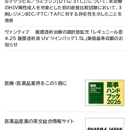
ルテグラビル／ラミブジン［DTG/3TC］）について、未治療
のHIV陽性成人を対象とした初の直接比較試験において、3
剤レジメンBIC/FTC/TAFに対する非劣性を示したことを
発表
ヴァンティブ 腹膜透析治療の選択肢拡充 「レギュニール®
4.25 腹膜透析液 UV ツインバッグ1.5L」薬価基準収載のお
知らせ
P
R
医療・医薬品業界をこの1冊に
医薬品産業の英文総合情報サイト