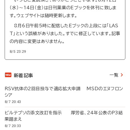
（水）～14日（金）は日刊薬業のEブックを休刊に致しま
す。ウェブサイトは随時更新します。
8月6日午前5時に配信したEブックの上段には「LAS
T」という誤植がありました。すでに修正しています。記事
の内容に変更はありません。
8/5 23:29
一覧
新着記事
RSV抗体の2回目投与で適応拡大申請 MSDのエヌフロン
シア
8/7 20:43
ビルテプソの添文改訂を指示 厚労省、24年公表のP3結
果踏まえ
8/7 20:33