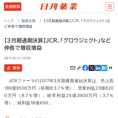
メ
会員登録
イ
ン
トップ
製薬企業
【3月期通期決算】JCR、「グロウジェクト」な
ど伸長で増収増益
コ
ン
【3月期通期決算】JCR、「グロウジェクト」など
テ
伸長で増収増益
ン
2017/5/11 12:55
ツ
保存
に
移
JCRファーマの2017年3月期通期連結決算は、売上高
180億8500万円（前期比3.7％増）、営業利益23億620
動
0万円（9.7％増）、経常利益25億3400万円（3.7％
増）、純利益18億630…