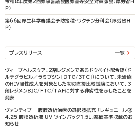
令和8年度第2回薬事審議会医薬品等安全対策部会（厚労省H
P）
第66回厚生科学審議会予防接種・ワクチン分科会（厚労省H
P）
プレスリリース
一覧
ヴィーブヘルスケア、2剤レジメンであるドウベイト配合錠（ド
ルテグラビル／ラミブジン［DTG/3TC］）について、未治療
のHIV陽性成人を対象とした初の直接比較試験において、3
剤レジメンBIC/FTC/TAFに対する非劣性を示したことを
発表
ヴァンティブ 腹膜透析治療の選択肢拡充 「レギュニール®
4.25 腹膜透析液 UV ツインバッグ1.5L」薬価基準収載のお
知らせ