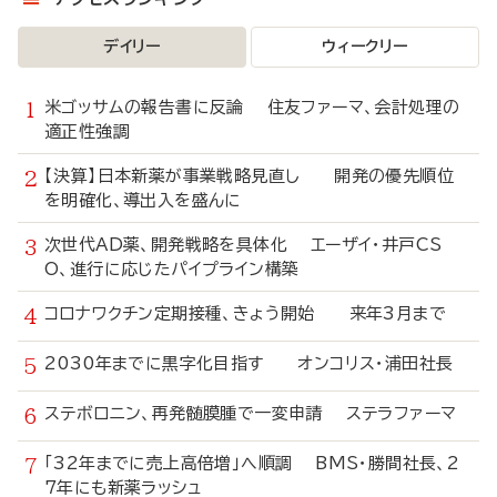
デイリー
ウィークリー
米ゴッサムの報告書に反論 住友ファーマ、会計処理の
適正性強調
【決算】日本新薬が事業戦略見直し 開発の優先順位
を明確化、導出入を盛んに
次世代AD薬、開発戦略を具体化 エーザイ・井戸CS
O、進行に応じたパイプライン構築
コロナワクチン定期接種、きょう開始 来年3月まで
2030年までに黒字化目指す オンコリス・浦田社長
ステボロニン、再発髄膜腫で一変申請 ステラファーマ
「32年までに売上高倍増」へ順調 BMS・勝間社長、2
7年にも新薬ラッシュ