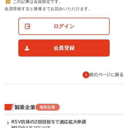
この記事は会員限定です。
非
会員登録すると最後までお読みいただけます。
会
員
の
ログイン
閲
覧
制
限
会員登録
に
つ
い
て
前のページに戻る
製薬企業
最新記事
RSV抗体の2回目投与で適応拡大申請
MSDのエヌフロンシア