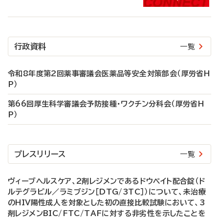
行政資料
一覧
令和8年度第2回薬事審議会医薬品等安全対策部会（厚労省H
P）
第66回厚生科学審議会予防接種・ワクチン分科会（厚労省H
P）
プレスリリース
一覧
ヴィーブヘルスケア、2剤レジメンであるドウベイト配合錠（ド
ルテグラビル／ラミブジン［DTG/3TC］）について、未治療
のHIV陽性成人を対象とした初の直接比較試験において、3
剤レジメンBIC/FTC/TAFに対する非劣性を示したことを