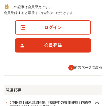
この記事は会員限定です。
非
会員登録すると最後までお読みいただけます。
会
員
の
ログイン
閲
覧
制
限
会員登録
に
つ
い
て
前のページに戻る
関連記事
【中医協】日米欧3団体、「特許中の薬価維持」存続を 米