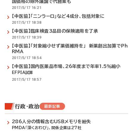
国価格の除外議論で代替案も
2017/5/17 16:21
【中医協】｢ニンラーロ｣など4成分、包括対象に
2017/5/17 18:38
【中医協】臨床検査3品目の保険適用を了承
2017/5/17 18:39
【中医協】「対象縮小せず薬価維持を」 新薬創出加算でPh
RMA
2017/5/17 18:54
【中医協】国内医薬品市場、26年度まで年率1.5％縮小
EFPIA試算
2017/5/17 18:57
行政・政治
最新記事
286人分の情報含むUSBメモリを紛失
PMDA「深くおわび」、関係企業は27社