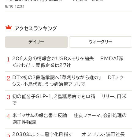
8/10 12:31
アクセスランキング
デイリー
ウィークリー
286人分の情報含むUSBメモリを紛失 PMDA「深
くおわび」、関係企業は27社
DTx初の2段階承認へ「草刈りながら進む」 DTアク
シス・小島代表、うつ病治療アプリで
初の低分子GLP-1、2型糖尿病でも申請 リリー、日米
で
米ゴッサムの報告書に反論 住友ファーマ、会計処理の
適正性強調
2030年までに黒字化目指す オンコリス・浦田社長