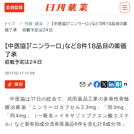
メ
会員登録
イ
ン
トップ
行政・政治
【中医協】「ニンラーロ」など8件18品目の薬
価了承 収載予定は24日
コ
ン
【中医協】「ニンラーロ」など8件18品目の薬価
テ
了承
ン
収載予定は24日
ツ
2017/5/17 11:08
に
保存
移
中医協は17日の総会で、武田薬品工業の多発性骨髄
動
腫治療薬「ニンラーロカプセル2.3mg」「同3mg」
「同4mg」（一般名＝イキサゾミブクエン酸エステ
ル）など新有効成分含有医薬品6件を含む計8成分18…