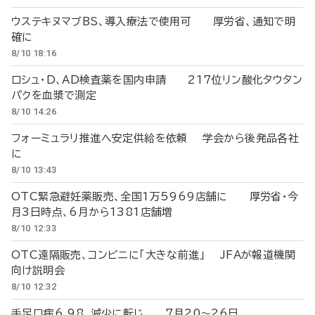
ウステキヌマブBS、導入療法で使用可 厚労省、通知で明
確に
8/10 18:16
ロシュ・D、AD検査薬を国内申請 217位リン酸化タウタン
パクを血漿で測定
8/10 14:26
フォーミュラリ推進へ安定供給を依頼 学会から後発品各社
に
8/10 13:43
OTC緊急避妊薬販売、全国1万5969店舗に 厚労省・今
月3日時点、6月から1381店舗増
8/10 12:33
OTC遠隔販売、コンビニに「大きな前進」 JFAが報道機関
向け説明会
8/10 12:32
手足口病6.98、減少に転じ 7月20～26日