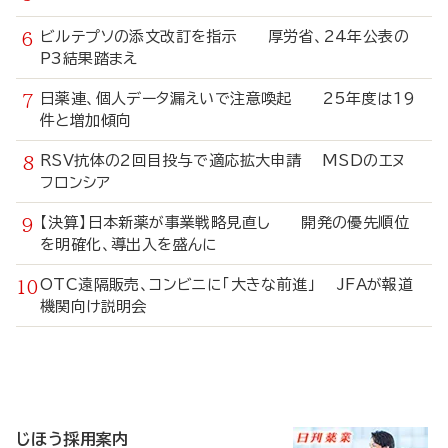
ビルテプソの添文改訂を指示 厚労省、24年公表の
P3結果踏まえ
日薬連、個人データ漏えいで注意喚起 25年度は19
件と増加傾向
RSV抗体の2回目投与で適応拡大申請 MSDのエヌ
フロンシア
【決算】日本新薬が事業戦略見直し 開発の優先順位
を明確化、導出入を盛んに
OTC遠隔販売、コンビニに「大きな前進」 JFAが報道
機関向け説明会
寄
稿
じほう採用案内