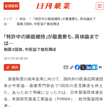
メ
会員登録
イ
ン
トップ
解説
「特許中の薬価維持」が最重要も、具体論まで
は… 製薬3団体、中医協で意見陳述
コ
ン
「特許中の薬価維持」が最重要も、具体論まで
テ
は…
ン
製薬3団体、中医協で意見陳述
ツ
2017/5/22 00:30
に
保存
移
薬価制度の抜本改革に向けて、国内外の医薬品関連団
動
体が中医協・薬価専門部会で1回目の意見陳述を終え
た。あらためて明確になったのは、日本製薬団体連合
会、米国研究製薬工業協会（PhRMA）、欧州製薬団体
連…