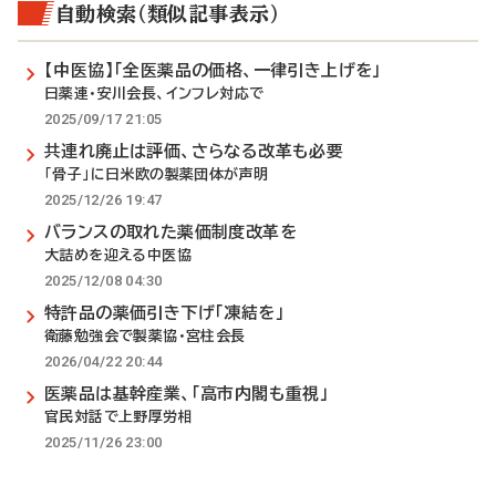
自動検索（類似記事表示）
【中医協】「全医薬品の価格、一律引き上げを」
日薬連・安川会長、インフレ対応で
2025/09/17 21:05
共連れ廃止は評価、さらなる改革も必要
「骨子」に日米欧の製薬団体が声明
2025/12/26 19:47
バランスの取れた薬価制度改革を
大詰めを迎える中医協
2025/12/08 04:30
特許品の薬価引き下げ「凍結を」
衛藤勉強会で製薬協・宮柱会長
2026/04/22 20:44
医薬品は基幹産業、「高市内閣も重視」
官民対話で上野厚労相
2025/11/26 23:00