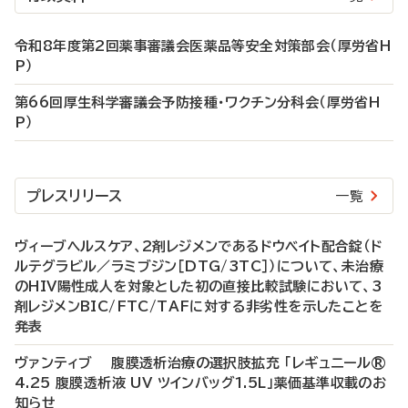
令和8年度第2回薬事審議会医薬品等安全対策部会（厚労省H
P）
第66回厚生科学審議会予防接種・ワクチン分科会（厚労省H
P）
プレスリリース
一覧
ヴィーブヘルスケア、2剤レジメンであるドウベイト配合錠（ド
ルテグラビル／ラミブジン［DTG/3TC］）について、未治療
のHIV陽性成人を対象とした初の直接比較試験において、3
剤レジメンBIC/FTC/TAFに対する非劣性を示したことを
発表
ヴァンティブ 腹膜透析治療の選択肢拡充 「レギュニール®
4.25 腹膜透析液 UV ツインバッグ1.5L」薬価基準収載のお
知らせ