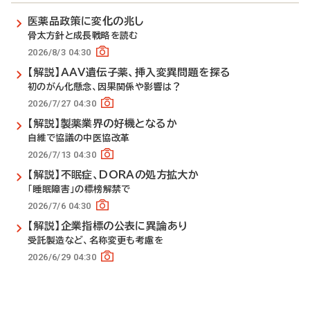
医薬品政策に変化の兆し
骨太方針と成長戦略を読む
2026/8/3 04:30
【解説】AAV遺伝子薬、挿入変異問題を探る
初のがん化懸念、因果関係や影響は？
2026/7/27 04:30
【解説】製薬業界の好機となるか
自維で協議の中医協改革
2026/7/13 04:30
【解説】不眠症、DORAの処方拡大か
「睡眠障害」の標榜解禁で
2026/7/6 04:30
【解説】企業指標の公表に異論あり
受託製造など、名称変更も考慮を
2026/6/29 04:30