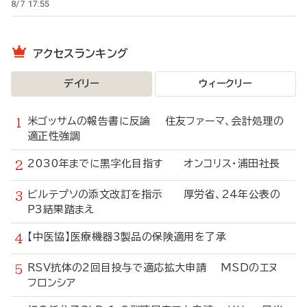
8/7 17:55
アクセスランキング
デイリー
ウィークリー
米ゴッサムの報告書に反論 住友ファーマ、会計処理の
適正性強調
2030年までに黒字化目指す オンコリス・浦田社長
ビルテプソの添文改訂を指示 厚労省、24年公表の
P3結果踏まえ
【中医協】医療機器3製品の保険適用を了承
RSV抗体の2回目投与で適応拡大申請 MSDのエヌ
フロンシア