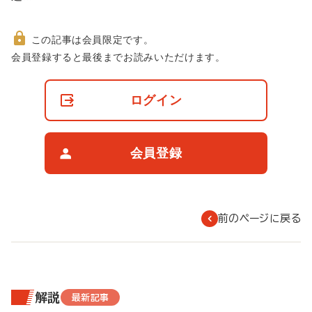
この記事は会員限定です。
非
会員登録すると最後までお読みいただけます。
会
員
の
ログイン
閲
覧
制
限
会員登録
に
つ
い
て
前のページに戻る
解説
最新記事