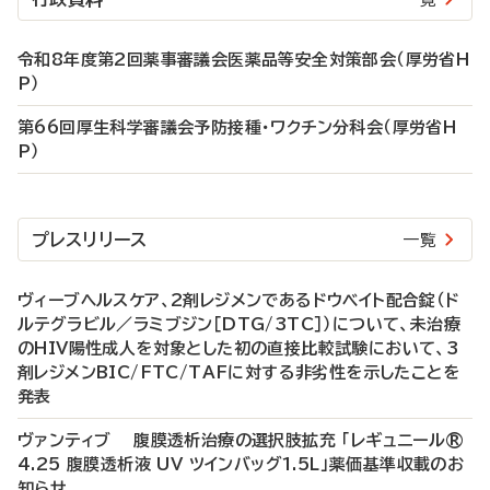
令和8年度第2回薬事審議会医薬品等安全対策部会（厚労省H
P）
第66回厚生科学審議会予防接種・ワクチン分科会（厚労省H
P）
プレスリリース
一覧
ヴィーブヘルスケア、2剤レジメンであるドウベイト配合錠（ド
ルテグラビル／ラミブジン［DTG/3TC］）について、未治療
のHIV陽性成人を対象とした初の直接比較試験において、3
剤レジメンBIC/FTC/TAFに対する非劣性を示したことを
発表
ヴァンティブ 腹膜透析治療の選択肢拡充 「レギュニール®
4.25 腹膜透析液 UV ツインバッグ1.5L」薬価基準収載のお
知らせ