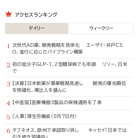
アクセスランキング
デイリー
ウィークリー
次世代AD薬、開発戦略を具体化 エーザイ・井戸CS
O、進行に応じたパイプライン構築
初の低分子GLP-1、2型糖尿病でも申請 リリー、日米
で
【決算】日本新薬が事業戦略見直し 開発の優先順位
を明確化、導出入を盛んに
【中医協】医療機器3製品の保険適用を了承
〔人事〕厚生労働省（8月7日付）
タブネオス、欧州で承認取り消し キッセイ「日本では
引き続き協議中」