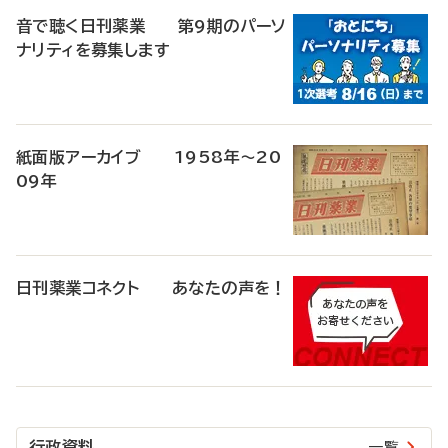
音で聴く日刊薬業 第9期のパーソ
ナリティを募集します
紙面版アーカイブ 1958年～20
09年
日刊薬業コネクト あなたの声を！
行政資料
一覧