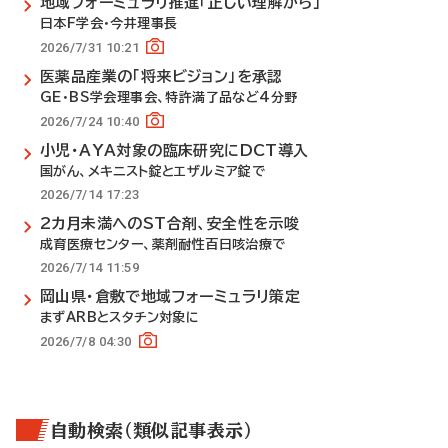
地域フォーミュラリ推進「正しい理解から」
日本F学会・今井理事長
2026/7/31 10:21
医薬品産業の「将来ビジョン」を承認
GE・BS学会理事会、特許満了品など4分野
2026/7/24 10:40
小児・AYA対象の臨床研究にDCT導入
国がん、メキニスト錠とエザルミア錠で
2026/7/14 17:23
2カ月未満へのST合剤、安全性を示唆
成育医療センター、薬剤耐性百日咳治療で
2026/7/14 11:59
岡山県・倉敷で地域フォーミュラリ策定
まずARBとスタチン対象に
2026/7/8 04:30
自動検索（類似記事表示）