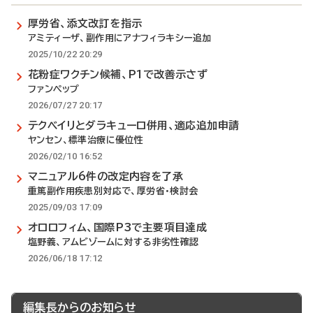
厚労省、添文改訂を指示
アミティーザ、副作用にアナフィラキシー追加
2025/10/22 20:29
花粉症ワクチン候補、P1で改善示さず
ファンペップ
2026/07/27 20:17
テクベイリとダラキューロ併用、適応追加申請
ヤンセン、標準治療に優位性
2026/02/10 16:52
マニュアル6件の改定内容を了承
重篤副作用疾患別対応で、厚労省・検討会
2025/09/03 17:09
オロロフィム、国際P3で主要項目達成
塩野義、アムビゾームに対する非劣性確認
2026/06/18 17:12
編集長からのお知らせ