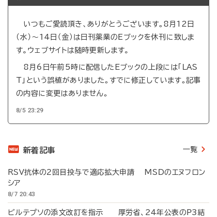
いつもご愛読頂き、ありがとうございます。8月12日
（水）～14日（金）は日刊薬業のEブックを休刊に致しま
す。ウェブサイトは随時更新します。
8月6日午前5時に配信したEブックの上段には「LAS
T」という誤植がありました。すでに修正しています。記事
の内容に変更はありません。
8/5 23:29
一覧
新着記事
RSV抗体の2回目投与で適応拡大申請 MSDのエヌフロン
シア
8/7 20:43
ビルテプソの添文改訂を指示 厚労省、24年公表のP3結