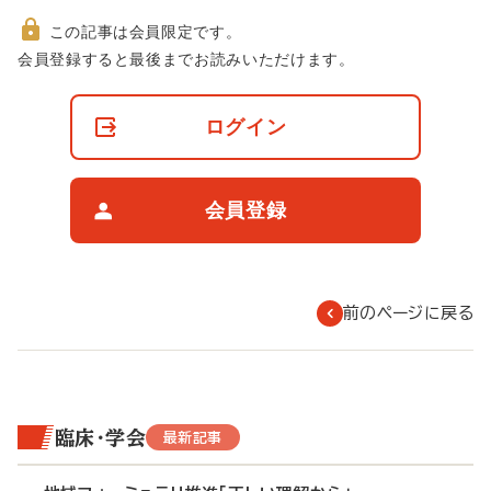
この記事は会員限定です。
非
会員登録すると最後までお読みいただけます。
会
員
の
ログイン
閲
覧
制
限
会員登録
に
つ
い
て
前のページに戻る
臨床・学会
最新記事