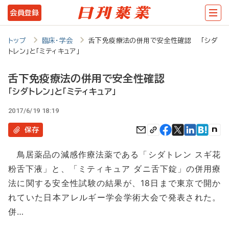
メ
会員登録
イ
ン
トップ
臨床・学会
舌下免疫療法の併用で安全性確認 「シダ
トレン」と「ミティキュア」
コ
ン
舌下免疫療法の併用で安全性確認
テ
「シダトレン」と「ミティキュア」
ン
2017/6/19 18:19
ツ
保存
に
鳥居薬品の減感作療法薬である「シダトレン スギ花
移
粉舌下液」と、「ミティキュア ダニ舌下錠」の併用療
動
法に関する安全性試験の結果が、18日まで東京で開か
れていた日本アレルギー学会学術大会で発表された。
併…