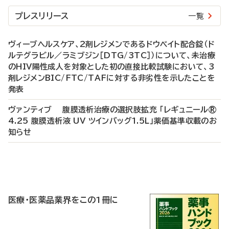
プレスリリース
一覧
ヴィーブヘルスケア、2剤レジメンであるドウベイト配合錠（ド
ルテグラビル／ラミブジン［DTG/3TC］）について、未治療
のHIV陽性成人を対象とした初の直接比較試験において、3
剤レジメンBIC/FTC/TAFに対する非劣性を示したことを
発表
ヴァンティブ 腹膜透析治療の選択肢拡充 「レギュニール®
4.25 腹膜透析液 UV ツインバッグ1.5L」薬価基準収載のお
知らせ
P
R
医療・医薬品業界をこの1冊に