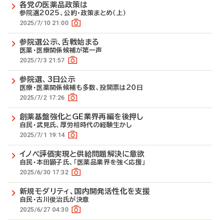
各党の医薬品政策は
参院選2025、公約・政策まとめ（上）
2025/7/10 21:00
参院選公示、舌戦始まる
医薬・医療関係候補が第一声
2025/7/3 21:57
参院選、3日公示
医療・医薬関係候補も多数、投開票は20日
2025/7/2 17:26
創薬基盤強化とGE業界再編を後押し
自民・武見氏、厚労相時代の経験生かし
2025/7/1 19:14
イノベ評価実現と供給問題解決に意欲
自民・本田顕子氏、「医薬品業界を強く応援」
2025/6/30 17:32
新規モダリティ、国内開発活性化を支援
自民・古川俊治氏が決意
2025/6/27 04:30