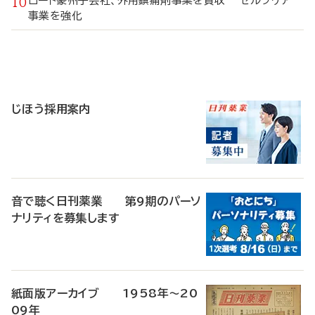
ロート豪州子会社、外用鎮痛剤事業を買収 セルフケア
事業を強化
寄
稿
じほう採用案内
音で聴く日刊薬業 第9期のパーソ
ナリティを募集します
紙面版アーカイブ 1958年～20
09年