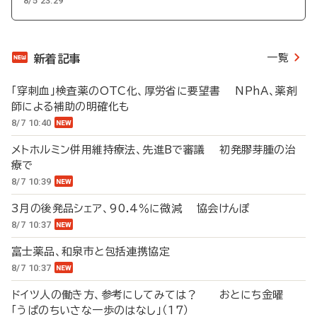
8/5 23:29
一覧
新着記事
「穿刺血」検査薬のOTC化、厚労省に要望書 NPhA、薬剤
師による補助の明確化も
8/7 10:40
メトホルミン併用維持療法、先進Bで審議 初発膠芽腫の治
療で
8/7 10:39
3月の後発品シェア、90.4％に微減 協会けんぽ
8/7 10:37
富士薬品、和泉市と包括連携協定
8/7 10:37
ドイツ人の働き方、参考にしてみては？ おとにち金曜
「うぱのちいさな一歩のはなし」（17）