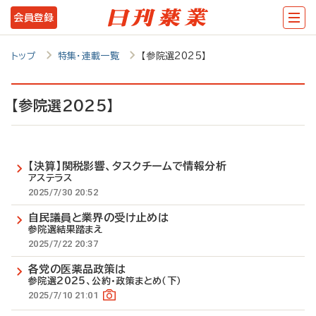
メ
会員登録
イ
ン
トップ
特集・連載一覧
【参院選2025】
コ
ン
【参院選2025】
テ
ン
【決算】関税影響、タスクチームで情報分析
ツ
アステラス
に
2025/7/30 20:52
移
自民議員と業界の受け止めは
参院選結果踏まえ
動
2025/7/22 20:37
各党の医薬品政策は
参院選2025、公約・政策まとめ（下）
2025/7/10 21:01