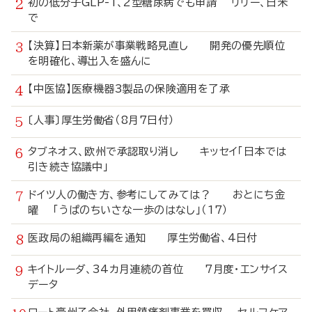
初の低分子GLP-1、2型糖尿病でも申請 リリー、日米
で
【決算】日本新薬が事業戦略見直し 開発の優先順位
を明確化、導出入を盛んに
【中医協】医療機器3製品の保険適用を了承
〔人事〕厚生労働省（8月7日付）
タブネオス、欧州で承認取り消し キッセイ「日本では
引き続き協議中」
ドイツ人の働き方、参考にしてみては？ おとにち金
曜 「うぱのちいさな一歩のはなし」（17）
医政局の組織再編を通知 厚生労働省、4日付
キイトルーダ、34カ月連続の首位 7月度・エンサイス
データ