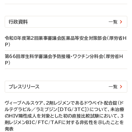
行政資料
一覧
令和8年度第2回薬事審議会医薬品等安全対策部会（厚労省H
P）
第66回厚生科学審議会予防接種・ワクチン分科会（厚労省H
P）
プレスリリース
一覧
ヴィーブヘルスケア、2剤レジメンであるドウベイト配合錠（ド
ルテグラビル／ラミブジン［DTG/3TC］）について、未治療
のHIV陽性成人を対象とした初の直接比較試験において、3
剤レジメンBIC/FTC/TAFに対する非劣性を示したことを
発表