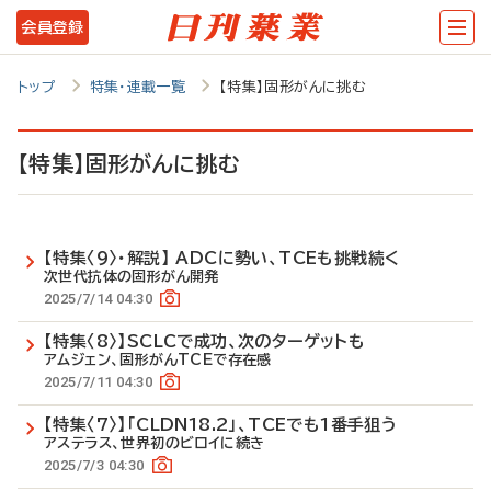
メ
会員登録
イ
ン
トップ
特集・連載一覧
【特集】固形がんに挑む
コ
ン
【特集】固形がんに挑む
テ
ン
【特集〈9〉・解説】 ADCに勢い、TCEも挑戦続く
ツ
次世代抗体の固形がん開発
に
2025/7/14 04:30
移
【特集〈8〉】SCLCで成功、次のターゲットも
アムジェン、固形がんTCEで存在感
動
2025/7/11 04:30
【特集〈7〉】「CLDN18.2」、TCEでも1番手狙う
アステラス、世界初のビロイに続き
2025/7/3 04:30