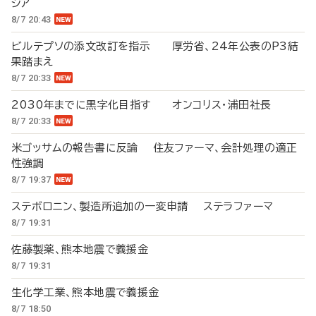
シア
8/7 20:43
ビルテプソの添文改訂を指示 厚労省、24年公表のP3結
果踏まえ
8/7 20:33
2030年までに黒字化目指す オンコリス・浦田社長
8/7 20:33
米ゴッサムの報告書に反論 住友ファーマ、会計処理の適正
性強調
8/7 19:37
ステボロニン、製造所追加の一変申請 ステラファーマ
8/7 19:31
佐藤製薬、熊本地震で義援金
8/7 19:31
生化学工業、熊本地震で義援金
8/7 18:50