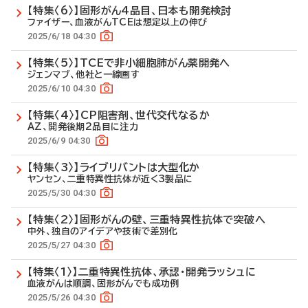
【特集〈6〉】固形がん4品目、日本も開発検討
ファイザー、血液がんTCEは想定以上の伸び
2025/6/18 04:30
【特集〈5〉】TCEで非小細胞肺がん薬開発へ
ジェンマブ、他社と一線画す
2025/6/10 04:30
【特集〈4〉】CP阻害剤、世代交代なるか
AZ、開発後期2品目に注力
2025/6/9 04:30
【特集〈3〉】ライブリバントは大型化か
ヤンセン、二重特異性抗体が近く3製品に
2025/5/30 04:30
【特集〈2〉】固形がんの壁、三重特異性抗体で突破へ
中外、独自のアイデアや技術で差別化
2025/5/27 04:30
【特集〈1〉】二重特異性抗体、承認・開発ラッシュに
血液がんは順調、固形がんでも成功例
2025/5/26 04:30