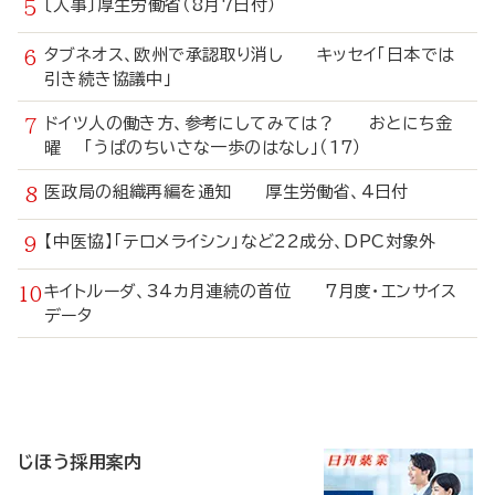
〔人事〕厚生労働省（8月7日付）
タブネオス、欧州で承認取り消し キッセイ「日本では
引き続き協議中」
ドイツ人の働き方、参考にしてみては？ おとにち金
曜 「うぱのちいさな一歩のはなし」（17）
医政局の組織再編を通知 厚生労働省、4日付
【中医協】「テロメライシン」など22成分、DPC対象外
キイトルーダ、34カ月連続の首位 7月度・エンサイス
データ
寄
稿
じほう採用案内