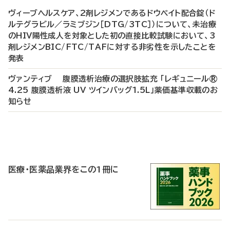
ヴィーブヘルスケア、2剤レジメンであるドウベイト配合錠（ド
ルテグラビル／ラミブジン［DTG/3TC］）について、未治療
のHIV陽性成人を対象とした初の直接比較試験において、3
剤レジメンBIC/FTC/TAFに対する非劣性を示したことを
発表
ヴァンティブ 腹膜透析治療の選択肢拡充 「レギュニール®
4.25 腹膜透析液 UV ツインバッグ1.5L」薬価基準収載のお
知らせ
P
R
医療・医薬品業界をこの1冊に