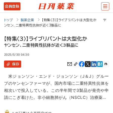
メ
会員登録
イ
ン
トップ
製薬企業
【特集〈3〉】ライブリバントは大型化か ヤ
ンセン、二重特異性抗体が近く3製品に
コ
ン
【特集〈3〉】ライブリバントは大型化か
テ
ヤンセン、二重特異性抗体が近く3製品に
ン
2025/5/30 04:30
ツ
保存
に
米ジョンソン・エンド・ジョンソン（J＆J）グルー
移
プのヤンセンファーマが、国内市場に二重特異性抗体を
動
相次いで投入している。この半年間で3製品が発売や申
請にこぎ着けた。非小細胞肺がん（NSCLC）治療薬…