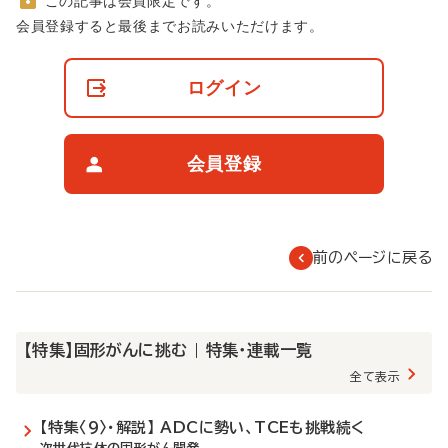
この記事は会員限定です。
非
会員登録すると最後までお読みいただけます。
会
員
の
ログイン
閲
覧
制
限
会員登録
に
つ
い
て
前のページに戻る
【特集】固形がんに挑む | 特集・連載一覧
全て表示
【特集〈9〉・解説】 ADCに勢い、TCEも挑戦続く