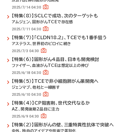
次世代抗体の固形がん開発
2025/7/14 04:30
【特集〈8〉】SCLCで成功、次のターゲットも
アムジェン、固形がんTCEで存在感
2025/7/11 04:30
【特集〈7〉】「CLDN18.2」、TCEでも1番手狙う
アステラス、世界初のビロイに続き
2025/7/3 04:30
【特集〈6〉】固形がん4品目、日本も開発検討
ファイザー、血液がんTCEは想定以上の伸び
2025/6/18 04:30
【特集〈5〉】TCEで非小細胞肺がん薬開発へ
ジェンマブ、他社と一線画す
2025/6/10 04:30
【特集〈4〉】CP阻害剤、世代交代なるか
AZ、開発後期2品目に注力
2025/6/9 04:30
【特集〈2〉】固形がんの壁、三重特異性抗体で突破へ
中外、独自のアイデアや技術で差別化