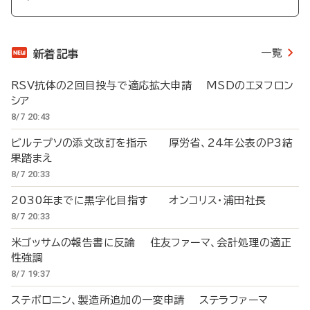
一覧
新着記事
RSV抗体の2回目投与で適応拡大申請 MSDのエヌフロン
シア
8/7 20:43
ビルテプソの添文改訂を指示 厚労省、24年公表のP3結
果踏まえ
8/7 20:33
2030年までに黒字化目指す オンコリス・浦田社長
8/7 20:33
米ゴッサムの報告書に反論 住友ファーマ、会計処理の適正
性強調
8/7 19:37
ステボロニン、製造所追加の一変申請 ステラファーマ