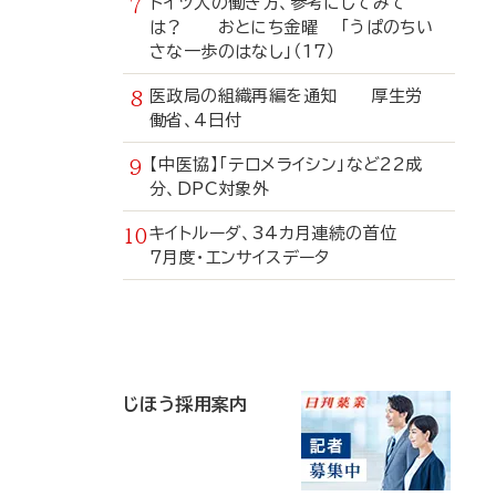
ドイツ人の働き方、参考にしてみて
は？ おとにち金曜 「うぱのちい
さな一歩のはなし」（17）
医政局の組織再編を通知 厚生労
働省、4日付
【中医協】「テロメライシン」など22成
分、DPC対象外
キイトルーダ、34カ月連続の首位
7月度・エンサイスデータ
寄
稿
じほう採用案内