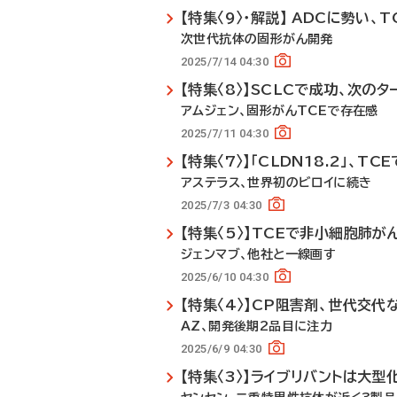
【特集〈9〉・解説】 ADCに勢い、
次世代抗体の固形がん開発
2025/7/14 04:30
【特集〈8〉】SCLCで成功、次のタ
アムジェン、固形がんTCEで存在感
2025/7/11 04:30
【特集〈7〉】「CLDN18.2」、T
アステラス、世界初のビロイに続き
2025/7/3 04:30
【特集〈5〉】TCEで非小細胞肺が
ジェンマブ、他社と一線画す
2025/6/10 04:30
【特集〈4〉】CP阻害剤、世代交代
AZ、開発後期2品目に注力
2025/6/9 04:30
【特集〈3〉】ライブリバントは大型