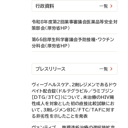
行政資料
一覧
令和8年度第2回薬事審議会医薬品等安全対
策部会（厚労省HP）
第66回厚生科学審議会予防接種・ワクチン
分科会（厚労省HP）
プレスリリース
一覧
ヴィーブヘルスケア、2剤レジメンであるドウ
ベイト配合錠（ドルテグラビル／ラミブジン
［DTG/3TC］）について、未治療のHIV陽
性成人を対象とした初の直接比較試験にお
いて、3剤レジメンBIC/FTC/TAFに対す
る非劣性を示したことを発表
ヴァンティブ 腹膜透析治療の選択肢拡充