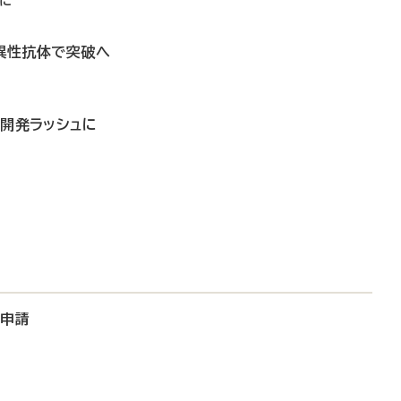
品に
特異性抗体で突破へ
・開発ラッシュに
大申請