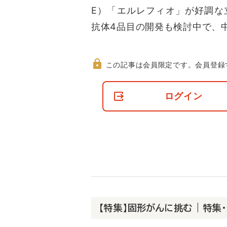
E）「エルレフィオ」が好調な
抗体4品目の開発も検討中で、
この記事は会員限定です。
会員登録
非
会
ログイン
員
の
閲
覧
制
限
に
つ
い
て
【特集】固形がんに挑む | 特集