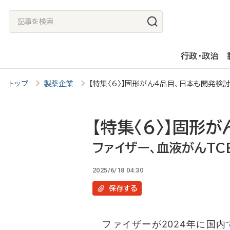
メ
記
イ
事
ン
を
行政・政治
コ
検
ン
索
トップ
製薬企業
【特集〈6〉】固形がん4品目、日本も開発検
テ
ン
ツ
【特集〈6〉】固形
に
ファイザー、血液がんT
移
2025/6/18 04:30
動
保存
する
ファイザーが2024年に国内