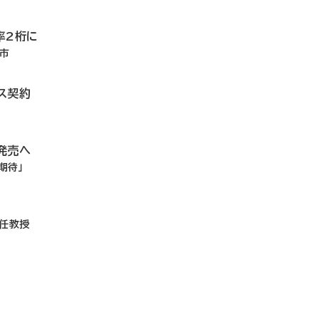
率2桁に
上市
ス契約
発売へ
期待」
主任教授