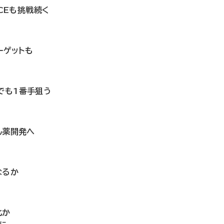
TCEも挑戦続く
ーゲットも
CEでも1番手狙う
ん薬開発へ
なるか
化か