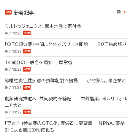
一覧
新着記事
ウルトラジェニクス、熊本地震で寄付金
8/7 12:23
「OTC類似薬」中間まとめでパブコメ開始 20日締め切り
8/7 12:22
14成分の一般名を周知 厚労省
8/7 12:22
線維性炎症性疾患の抗体創製で提携 小野薬品、米企業と
8/7 11:31
創薬研究推進へ、共同契約を締結 中外製薬、米カリフォル
ニア大と
8/7 11:22
「穿刺血」検査薬のOTC化、厚労省に要望書 NPhA、薬剤
師による補助の明確化も