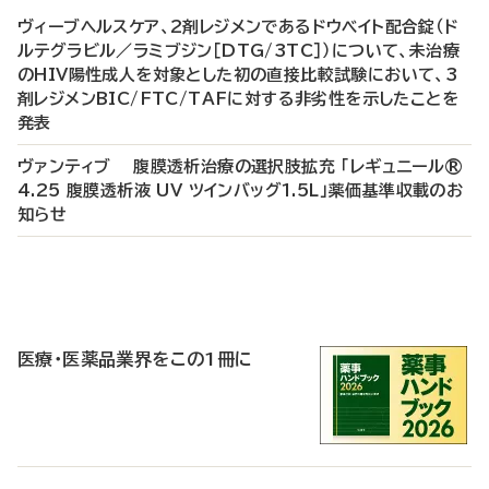
ヴィーブヘルスケア、2剤レジメンであるドウベイト配合錠（ド
ルテグラビル／ラミブジン［DTG/3TC］）について、未治療
のHIV陽性成人を対象とした初の直接比較試験において、3
剤レジメンBIC/FTC/TAFに対する非劣性を示したことを
発表
ヴァンティブ 腹膜透析治療の選択肢拡充 「レギュニール®
4.25 腹膜透析液 UV ツインバッグ1.5L」薬価基準収載のお
知らせ
P
R
医療・医薬品業界をこの1冊に