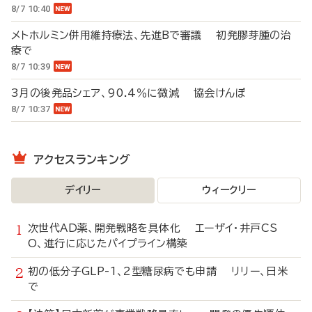
8/7 10:40
メトホルミン併用維持療法、先進Bで審議 初発膠芽腫の治
療で
8/7 10:39
3月の後発品シェア、90.4％に微減 協会けんぽ
8/7 10:37
アクセスランキング
デイリー
ウィークリー
次世代AD薬、開発戦略を具体化 エーザイ・井戸CS
O、進行に応じたパイプライン構築
初の低分子GLP-1、2型糖尿病でも申請 リリー、日米
で