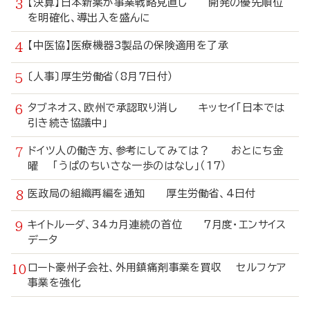
【決算】日本新薬が事業戦略見直し 開発の優先順位
を明確化、導出入を盛んに
【中医協】医療機器3製品の保険適用を了承
〔人事〕厚生労働省（8月7日付）
タブネオス、欧州で承認取り消し キッセイ「日本では
引き続き協議中」
ドイツ人の働き方、参考にしてみては？ おとにち金
曜 「うぱのちいさな一歩のはなし」（17）
医政局の組織再編を通知 厚生労働省、4日付
キイトルーダ、34カ月連続の首位 7月度・エンサイス
データ
ロート豪州子会社、外用鎮痛剤事業を買収 セルフケア
事業を強化