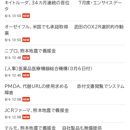
キイトルーダ、34カ月連続の首位 7月度・エンサイスデー
タ
8/6 13:50
オーゼイフル、米国でも承認取得 武田のOX2R選択的作動
薬
8/6 13:50
ニプロ、熊本地震で義援金
8/6 13:48
〔人事〕医薬品医療機器総合機構（8月6日付）
8/6 13:45
PMDA、代替URLの使用求める 添付文書閲覧でシステム
障害
8/6 12:08
JCRファーマ、熊本地震で義援金
8/6 12:08
テルモ、熊本地震で義援金 自社製品も無償提供