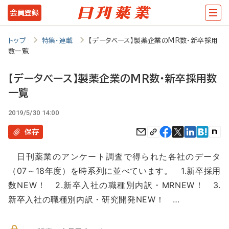
メ
会員登録
イ
ン
トップ
特集・連載
【データベース】製薬企業のMR数・新卒採用
数一覧
コ
ン
【データベース】製薬企業のMR数・新卒採用数
テ
一覧
ン
2019/5/30 14:00
ツ
保存
に
移
日刊薬業のアンケート調査で得られた各社のデータ
（07～18年度）を時系列に並べています。 1.新卒採用
動
数NEW！ 2.新卒入社の職種別内訳・MRNEW！ 3.
新卒入社の職種別内訳・研究開発NEW！ …