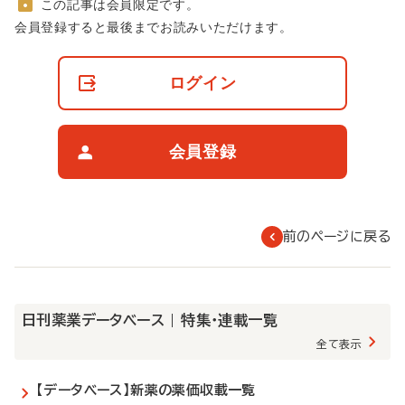
この記事は会員限定です。
非
会員登録すると最後までお読みいただけます。
会
員
の
ログイン
閲
覧
制
限
会員登録
に
つ
い
て
前のページに戻る
日刊薬業データベース | 特集・連載一覧
全て表示
【データベース】新薬の薬価収載一覧