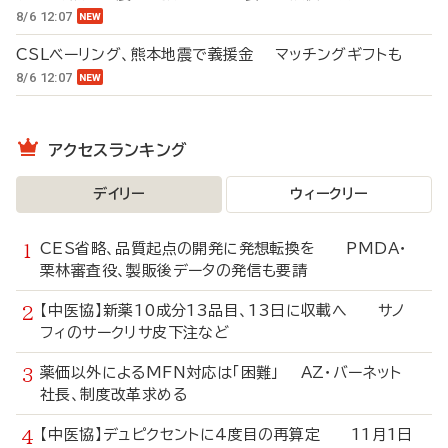
8/6 12:07
CSLベーリング、熊本地震で義援金 マッチングギフトも
8/6 12:07
アクセスランキング
デイリー
ウィークリー
CES省略、品質起点の開発に発想転換を PMDA・
栗林審査役、製販後データの発信も要請
【中医協】新薬10成分13品目、13日に収載へ サノ
フィのサークリサ皮下注など
薬価以外によるMFN対応は「困難」 AZ・バーネット
社長、制度改革求める
【中医協】デュピクセントに4度目の再算定 11月1日