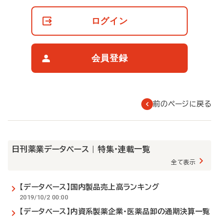
員
の
ログイン
閲
覧
制
限
会員登録
に
つ
い
て
前のページに戻る
日刊薬業データベース | 特集・連載一覧
全て表示
【データベース】国内製品売上高ランキング
2019/10/2 00:00
【データベース】内資系製薬企業・医薬品卸の通期決算一覧