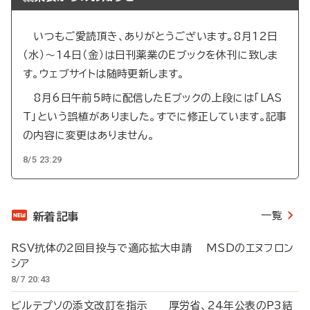
いつもご愛読頂き、ありがとうございます。8月12日
（水）～14日（金）は日刊薬業のEブックを休刊に致しま
す。ウェブサイトは随時更新します。
8月6日午前5時に配信したEブックの上段には「LAS
T」という誤植がありました。すでに修正しています。記事
の内容に変更はありません。
8/5 23:29
一覧
新着記事
RSV抗体の2回目投与で適応拡大申請 MSDのエヌフロン
シア
8/7 20:43
ビルテプソの添文改訂を指示 厚労省、24年公表のP3結