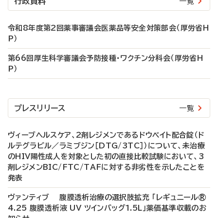
行政資料
一覧
令和8年度第2回薬事審議会医薬品等安全対策部会（厚労省H
P）
第66回厚生科学審議会予防接種・ワクチン分科会（厚労省H
P）
プレスリリース
一覧
ヴィーブヘルスケア、2剤レジメンであるドウベイト配合錠（ド
ルテグラビル／ラミブジン［DTG/3TC］）について、未治療
のHIV陽性成人を対象とした初の直接比較試験において、3
剤レジメンBIC/FTC/TAFに対する非劣性を示したことを
発表
ヴァンティブ 腹膜透析治療の選択肢拡充 「レギュニール®
4.25 腹膜透析液 UV ツインバッグ1.5L」薬価基準収載のお