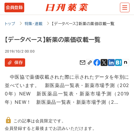
メ
会員登録
イ
ン
トップ
特集・連載
【データベース】新薬の薬価収載一覧
コ
【データベース】新薬の薬価収載一覧
ン
2019/10/2 00:00
テ
ン
保存
ツ
中医協で薬価収載された際に示されたデータを年別に
に
並べています。 新医薬品一覧表・新薬市場予測（202
移
0年）NEW 新医薬品一覧表・新薬市場予測（2019
動
年）NEW！ 新医薬品一覧表・新薬市場予測（2…
この記事は会員限定です。
非
会員登録すると最後までお読みいただけます。
会