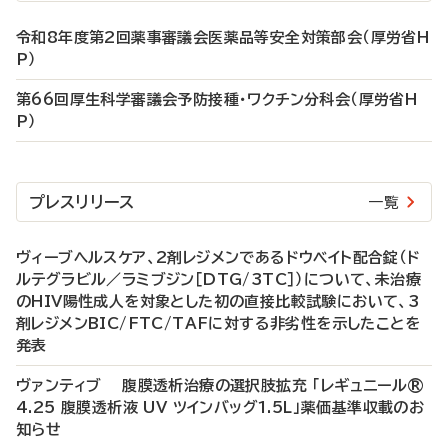
令和8年度第2回薬事審議会医薬品等安全対策部会（厚労省H
P）
第66回厚生科学審議会予防接種・ワクチン分科会（厚労省H
P）
プレスリリース
一覧
ヴィーブヘルスケア、2剤レジメンであるドウベイト配合錠（ド
ルテグラビル／ラミブジン［DTG/3TC］）について、未治療
のHIV陽性成人を対象とした初の直接比較試験において、3
剤レジメンBIC/FTC/TAFに対する非劣性を示したことを
発表
ヴァンティブ 腹膜透析治療の選択肢拡充 「レギュニール®
4.25 腹膜透析液 UV ツインバッグ1.5L」薬価基準収載のお
知らせ