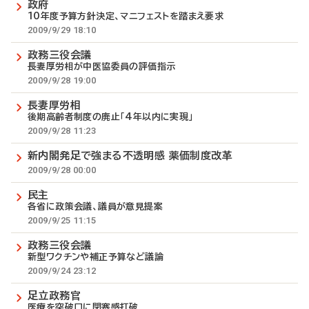
政府
10年度予算方針決定、マニフェストを踏まえ要求
2009/9/29 18:10
政務三役会議
長妻厚労相が中医協委員の評価指示
2009/9/28 19:00
長妻厚労相
後期高齢者制度の廃止「4年以内に実現」
2009/9/28 11:23
新内閣発足で強まる不透明感 薬価制度改革
2009/9/28 00:00
民主
各省に政策会議、議員が意見提案
2009/9/25 11:15
政務三役会議
新型ワクチンや補正予算など議論
2009/9/24 23:12
足立政務官
医療を突破口に閉塞感打破