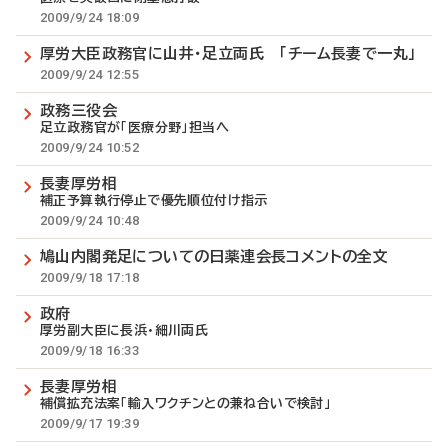
2009/9/24 18:09
厚労大臣政務官に山井・足立両氏 「チーム長妻で一丸」
2009/9/24 12:55
政務三役会
足立政務官が「医療分野」担当へ
2009/9/24 10:52
長妻厚労相
補正予算執行停止で優先順位付け指示
2009/9/24 10:48
鳩山内閣発足についての日薬連会長コメントの全文
2009/9/18 17:18
政府
厚労副大臣に長浜・細川両氏
2009/9/18 16:33
長妻厚労相
補償拡充法案「輸入ワクチンとの兼ね合いで検討」
2009/9/17 19:39