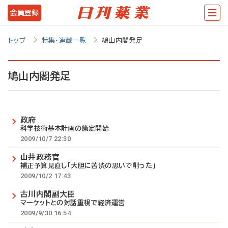
メ
会員登録
イ
ン
トップ
特集・連載一覧
鳩山内閣発足
コ
ン
鳩山内閣発足
テ
ン
政府
ツ
科学技術基本計画の策定開始
に
2009/10/7 22:30
移
山井政務官
補正予算見直し「大胆に苦渋の思いで削った」
動
2009/10/2 17:43
古川内閣副大臣
マーケットとの対話重視で経済運営
2009/9/30 16:54