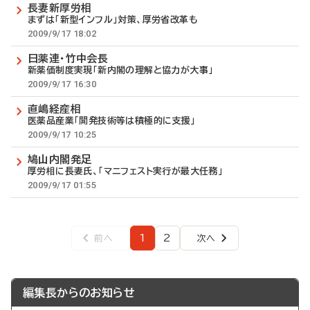
長妻新厚労相
まずは「新型インフル」対策、厚労省改革も
2009/9/17 18:02
日薬連・竹中会長
新薬価制度実現「新内閣の理解と協力が大事」
2009/9/17 16:30
直嶋経産相
医薬品産業「開発技術等は積極的に支援」
2009/9/17 10:25
鳩山内閣発足
厚労相に長妻氏、「マニフェスト実行が最大任務」
2009/9/17 01:55
1
2
前へ
次へ
前
ペ
ペ
次
ペ
ペ
ー
ー
ペ
ー
ー
ジ
ジ
ジ
ジ
ー
編集長からのお知らせ
ジ