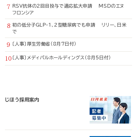
RSV抗体の2回目投与で適応拡大申請 MSDのエヌ
フロンシア
初の低分子GLP-1、2型糖尿病でも申請 リリー、日米
で
〔人事〕厚生労働省（8月7日付）
〔人事〕メディパルホールディングス（8月5日付）
寄
稿
じほう採用案内