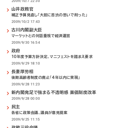
2009/10/7 22:30
山井政務官
補正予算見直し「大胆に苦渋の思いで削った」
2009/10/2 17:43
古川内閣副大臣
マーケットとの対話重視で経済運営
2009/9/30 16:54
政府
10年度予算方針決定、マニフェストを踏まえ要求
2009/9/29 18:10
長妻厚労相
後期高齢者制度の廃止「4年以内に実現」
2009/9/28 11:23
新内閣発足で強まる不透明感 薬価制度改革
2009/9/28 00:00
民主
各省に政策会議、議員が意見提案
2009/9/25 11:15
政務三役会議