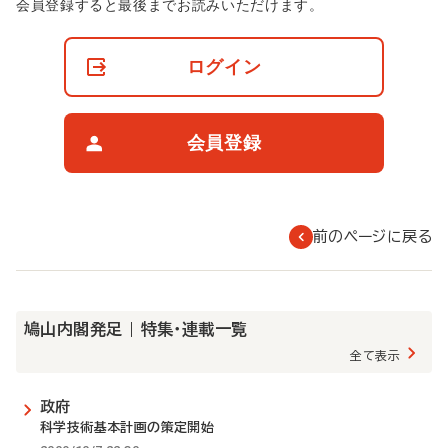
非
会員登録すると最後までお読みいただけます。
会
員
の
ログイン
閲
覧
制
限
会員登録
に
つ
い
て
前のページに戻る
鳩山内閣発足 | 特集・連載一覧
全て表示
政府
科学技術基本計画の策定開始