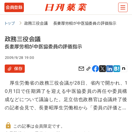
メ
会員登録
イ
ン
トップ
政務三役会議 長妻厚労相が中医協委員の評価指示
コ
政務三役会議
ン
長妻厚労相が中医協委員の評価指示
テ
2009/9/28 19:00
ン
保存
ツ
に
厚生労働省の政務三役会議が28日、省内で開かれ、1
移
0月1日で任期満了を迎える中医協委員の再任や委員構
動
成などについて議論した。足立信也政務官は会議終了後
の記者会見で、長妻昭厚生労働相から「委員の評価と…
この記事は会員限定です。