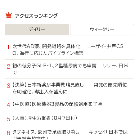
アクセスランキング
デイリー
ウィークリー
次世代AD薬、開発戦略を具体化 エーザイ・井戸CS
O、進行に応じたパイプライン構築
初の低分子GLP-1、2型糖尿病でも申請 リリー、日米
で
【決算】日本新薬が事業戦略見直し 開発の優先順位
を明確化、導出入を盛んに
【中医協】医療機器3製品の保険適用を了承
〔人事〕厚生労働省（8月7日付）
タブネオス、欧州で承認取り消し キッセイ「日本では
引き続き協議中」