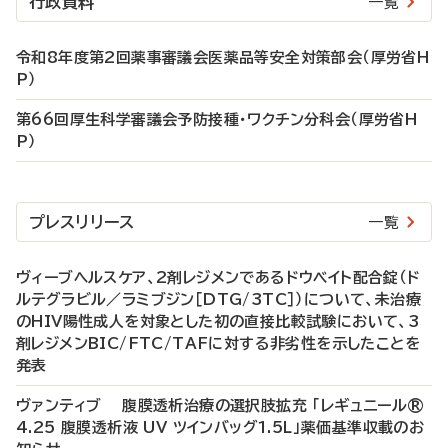
行政資料
一覧
令和8年度第2回薬事審議会医薬品等安全対策部会（厚労省H
P）
第66回厚生科学審議会予防接種・ワクチン分科会（厚労省H
P）
プレスリリース
一覧
ヴィーブヘルスケア、2剤レジメンであるドウベイト配合錠（ド
ルテグラビル／ラミブジン［DTG/3TC］）について、未治療
のHIV陽性成人を対象とした初の直接比較試験において、3
剤レジメンBIC/FTC/TAFに対する非劣性を示したことを
発表
ヴァンティブ 腹膜透析治療の選択肢拡充 「レギュニール®
4.25 腹膜透析液 UV ツインバッグ1.5L」薬価基準収載のお