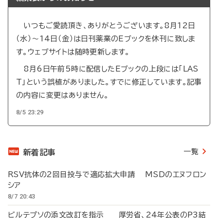
いつもご愛読頂き、ありがとうございます。8月12日
（水）～14日（金）は日刊薬業のEブックを休刊に致しま
す。ウェブサイトは随時更新します。
8月6日午前5時に配信したEブックの上段には「LAS
T」という誤植がありました。すでに修正しています。記事
の内容に変更はありません。
8/5 23:29
一覧
新着記事
RSV抗体の2回目投与で適応拡大申請 MSDのエヌフロン
シア
8/7 20:43
ビルテプソの添文改訂を指示 厚労省、24年公表のP3結