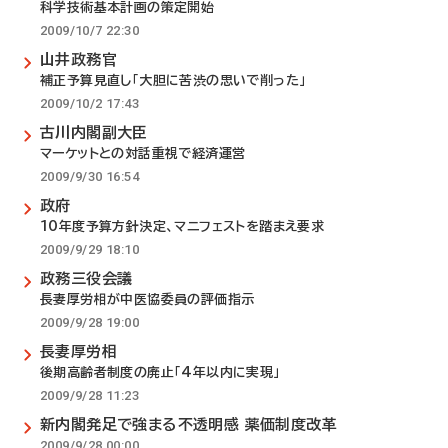
科学技術基本計画の策定開始
2009/10/7 22:30
山井政務官
補正予算見直し「大胆に苦渋の思いで削った」
2009/10/2 17:43
古川内閣副大臣
マーケットとの対話重視で経済運営
2009/9/30 16:54
政府
10年度予算方針決定、マニフェストを踏まえ要求
2009/9/29 18:10
政務三役会議
長妻厚労相が中医協委員の評価指示
2009/9/28 19:00
長妻厚労相
後期高齢者制度の廃止「4年以内に実現」
2009/9/28 11:23
新内閣発足で強まる不透明感 薬価制度改革
2009/9/28 00:00