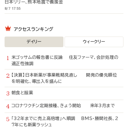
日本リリー、熊本地震で義援金
8/7 17:55
アクセスランキング
デイリー
ウィークリー
米ゴッサムの報告書に反論 住友ファーマ、会計処理の
適正性強調
【決算】日本新薬が事業戦略見直し 開発の優先順位
を明確化、導出入を盛んに
朝食と服薬
コロナワクチン定期接種、きょう開始 来年3月まで
「32年までに売上高倍増」へ順調 BMS・勝間社長、2
7年にも新薬ラッシュ