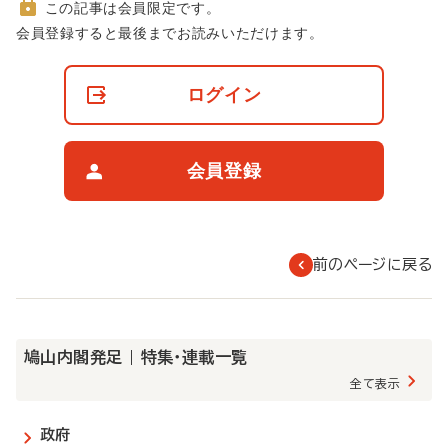
この記事は会員限定です。
非
会員登録すると最後までお読みいただけます。
会
員
の
ログイン
閲
覧
制
限
会員登録
に
つ
い
て
前のページに戻る
鳩山内閣発足 | 特集・連載一覧
全て表示
政府