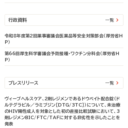
行政資料
一覧
令和8年度第2回薬事審議会医薬品等安全対策部会（厚労省H
P）
第66回厚生科学審議会予防接種・ワクチン分科会（厚労省H
P）
プレスリリース
一覧
ヴィーブヘルスケア、2剤レジメンであるドウベイト配合錠（ド
ルテグラビル／ラミブジン［DTG/3TC］）について、未治療
のHIV陽性成人を対象とした初の直接比較試験において、3
剤レジメンBIC/FTC/TAFに対する非劣性を示したことを
発表