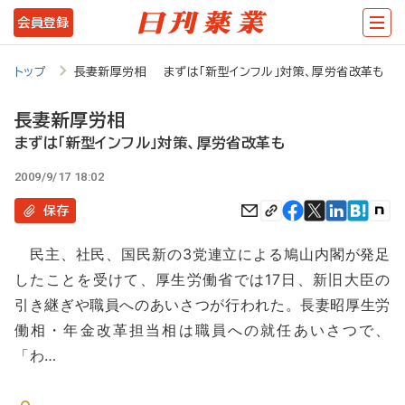
メ
会員登録
イ
ン
トップ
長妻新厚労相 まずは「新型インフル」対策、厚労省改革も
コ
長妻新厚労相
ン
まずは「新型インフル」対策、厚労省改革も
テ
2009/9/17 18:02
ン
保存
ツ
に
民主、社民、国民新の3党連立による鳩山内閣が発足
移
したことを受けて、厚生労働省では17日、新旧大臣の
動
引き継ぎや職員へのあいさつが行われた。長妻昭厚生労
働相・年金改革担当相は職員への就任あいさつで、
「わ…