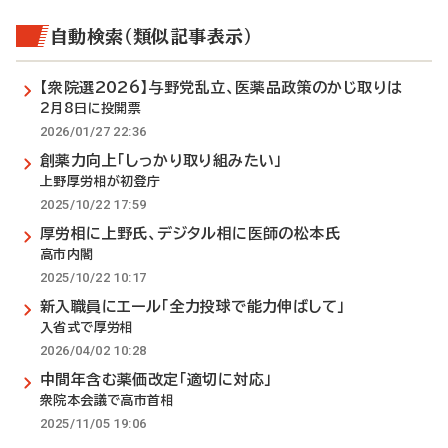
自動検索（類似記事表示）
【衆院選2026】与野党乱立、医薬品政策のかじ取りは
2月8日に投開票
2026/01/27 22:36
創薬力向上「しっかり取り組みたい」
上野厚労相が初登庁
2025/10/22 17:59
厚労相に上野氏、デジタル相に医師の松本氏
高市内閣
2025/10/22 10:17
新入職員にエール「全力投球で能力伸ばして」
入省式で厚労相
2026/04/02 10:28
中間年含む薬価改定「適切に対応」
衆院本会議で高市首相
2025/11/05 19:06