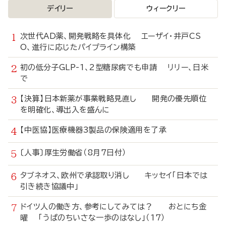
デイリー
ウィークリー
次世代AD薬、開発戦略を具体化 エーザイ・井戸CS
O、進行に応じたパイプライン構築
初の低分子GLP-1、2型糖尿病でも申請 リリー、日米
で
【決算】日本新薬が事業戦略見直し 開発の優先順位
を明確化、導出入を盛んに
【中医協】医療機器3製品の保険適用を了承
〔人事〕厚生労働省（8月7日付）
タブネオス、欧州で承認取り消し キッセイ「日本では
引き続き協議中」
ドイツ人の働き方、参考にしてみては？ おとにち金
曜 「うぱのちいさな一歩のはなし」（17）