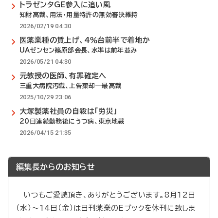
トラゼンタGE参入に追い風
知財高裁、用法・用量特許の無効審決維持
2026/02/19 04:30
医薬業種の賃上げ、4％台前半で着地か
UAゼンセン篠原部会長、水準は前年並み
2026/05/21 04:30
元教授の医師、有罪確定へ
三重大病院汚職、上告棄却―最高裁
2025/10/29 23:06
大塚製薬社員の自殺は「労災」
20日連続勤務後にうつ病、東京地裁
2026/04/15 21:35
編集長からのお知らせ
いつもご愛読頂き、ありがとうございます。8月12日
（水）～14日（金）は日刊薬業のEブックを休刊に致しま