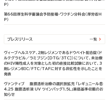
P）
第66回厚生科学審議会予防接種・ワクチン分科会（厚労省H
P）
プレスリリース
一覧
ヴィーブヘルスケア、2剤レジメンであるドウベイト配合錠（ド
ルテグラビル／ラミブジン［DTG/3TC］）について、未治療
のHIV陽性成人を対象とした初の直接比較試験において、3
剤レジメンBIC/FTC/TAFに対する非劣性を示したことを
発表
ヴァンティブ 腹膜透析治療の選択肢拡充 「レギュニール®
4.25 腹膜透析液 UV ツインバッグ1.5L」薬価基準収載のお
知らせ