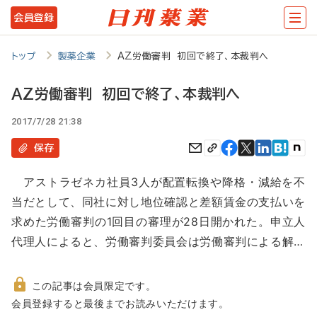
メ
会員登録
イ
ン
トップ
製薬企業
AZ労働審判 初回で終了、本裁判へ
コ
AZ労働審判 初回で終了、本裁判へ
ン
2017/7/28 21:38
テ
ン
保存
ツ
アストラゼネカ社員3人が配置転換や降格・減給を不
に
当だとして、同社に対し地位確認と差額賃金の支払いを
移
求めた労働審判の1回目の審理が28日開かれた。申立人
動
代理人によると、労働審判委員会は労働審判による解…
この記事は会員限定です。
非
会員登録すると最後までお読みいただけます。
会