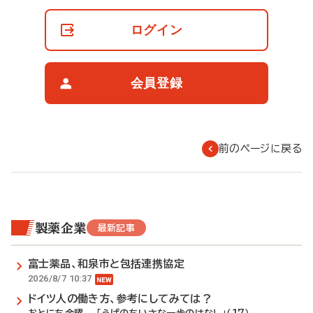
員
の
ログイン
閲
覧
制
限
会員登録
に
つ
い
て
前のページに戻る
製薬企業
最新記事
富士薬品、和泉市と包括連携協定
2026/8/7 10:37
ドイツ人の働き方、参考にしてみては？