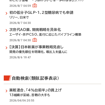
おとにち金曜 「うぱのちいさな一歩のはなし」（17）
2026/8/7 04:59
初の低分子GLP-1、2型糖尿病でも申請
リリー、日米で
2026/8/7 04:30
次世代AD薬、開発戦略を具体化
エーザイ・井戸CSO、進行に応じたパイプライン構築
2026/8/7 04:30
【決算】日本新薬が事業戦略見直し
開発の優先順位を明確化、導出入を盛んに
2026/8/6 19:47
自動検索（類似記事表示）
薬粧連合、「4％台前半」の賃上げ
13組織が妥結、苦戦の大手も
2026/04/06 20:55