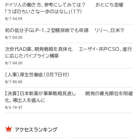
ドイツ人の働き方、参考にしてみては？ おとにち金曜
「うぱのちいさな一歩のはなし」（17）
8/7 04:59
初の低分子GLP-1、2型糖尿病でも申請 リリー、日米で
8/7 04:30
次世代AD薬、開発戦略を具体化 エーザイ・井戸CSO、進行
に応じたパイプライン構築
8/7 04:30
〔人事〕厚生労働省（8月7日付）
8/7 00:00
【決算】日本新薬が事業戦略見直し 開発の優先順位を明確
化、導出入を盛んに
8/6 19:47
アクセスランキング