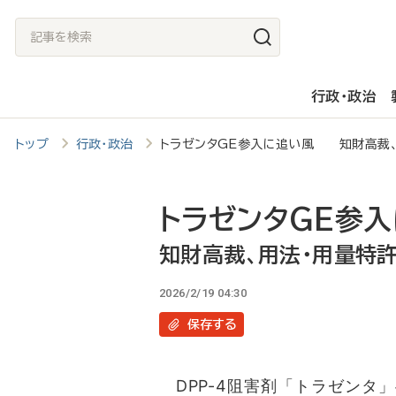
メ
記
イ
事
ン
を
行政・政治
コ
検
ン
索
トップ
行政・政治
トラゼンタGE参入に追い風 知財高裁、
テ
ン
ツ
トラゼンタGE参
に
知財高裁、用法・用量特
移
2026/2/19 04:30
動
保存
する
DPP-4阻害剤「トラゼンタ