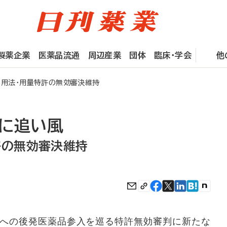
製薬企業
医薬品流通
周辺産業
団体
臨床・学会
他
用法・用量特許の無効審決維持
入に追い風
許の無効審決維持
」への後発医薬品参入を巡る特許無効審判に新たな