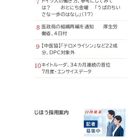
ドイツ人の働き方、参考にしてみて
は？ おとにち金曜 「うぱのちい
さな一歩のはなし」（17）
医政局の組織再編を通知 厚生労
働省、4日付
【中医協】「テロメライシン」など22成
分、DPC対象外
キイトルーダ、34カ月連続の首位
7月度・エンサイスデータ
寄
稿
じほう採用案内