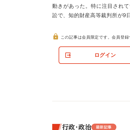
動きがあった。特に注目されて
訟で、知的財産高等裁判所が9
この記事は会員限定です。
会員登録
非
会
ログイン
員
の
閲
覧
制
限
に
つ
い
て
行政・政治
最新記事