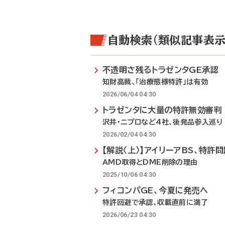
自動検索（類似記事表示
不透明さ残るトラゼンタGE承認
知財高裁、「治療態様特許」は有効
2026/06/04 04:30
トラゼンタに大量の特許無効審判
沢井・ニプロなど4社、後発品参入巡り
2026/02/04 04:30
【解説〈上〉】アイリーアBS、特許
AMD取得とDME削除の理由
2025/10/06 04:30
フィコンパGE、今夏に発売へ
特許回避で承認、収載直前に満了
2026/06/23 04:30