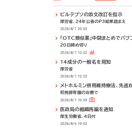
ビルテプソの添文改訂を指示
厚労省、24年公表のP3結果踏まえ
2026/8/7 20:33
「OTC類似薬」中間まとめでパブ
20日締め切り
2026/8/7 12:22
14成分の一般名を周知
厚労省
2026/8/7 12:22
メトホルミン併用維持療法、先進
初発膠芽腫の治療で
2026/8/7 10:39
医政局の組織再編を通知
厚生労働省、4日付
2026/8/6 19:02