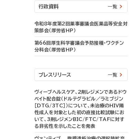
行政資料
一覧
令和8年度第2回薬事審議会医薬品等安全対
策部会（厚労省HP）
第66回厚生科学審議会予防接種・ワクチン
分科会（厚労省HP）
プレスリリース
一覧
ヴィーブヘルスケア、2剤レジメンであるドウ
ベイト配合錠（ドルテグラビル／ラミブジン
［DTG/3TC］）について、未治療のHIV陽
性成人を対象とした初の直接比較試験にお
いて、3剤レジメンBIC/FTC/TAFに対す
る非劣性を示したことを発表
ヴァンティブ 腹膜透析治療の選択肢拡充