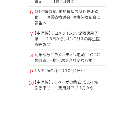
算定 11月1日付で
OTC類似薬、追加負担の例外を明確
化 厚労省検討会、医療保険部会に
報告へ
【中医協】テロメライシン、保険適用了
承 13日から、オンコリスの再生医
療等製品
対象成分にラメルテオン追加 OTC
類似薬、一増一減で合計変わらず
〔人事〕東邦薬品（10月1日付）
【中医協】テッペーザの薬価、5.51％
引き下げ 費用対で、11月から
寄
稿