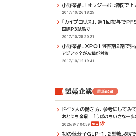
小野薬品、「オプジーボ」増収で
2017/10/26 18:25
「カイプロリス」、週1回投与でPF
国際P3試験で
2017/10/25 20:21
小野薬品、XPO1阻害剤2剤で
アジアで全がん種が対象
2017/10/12 19:41
製薬企業
最新記事
ドイツ人の働き方、参考にしてみ
おとにち金曜 「うぱのちいさな一歩の
2026/8/7 04:59
初の低分子GLP-1、2型糖尿病