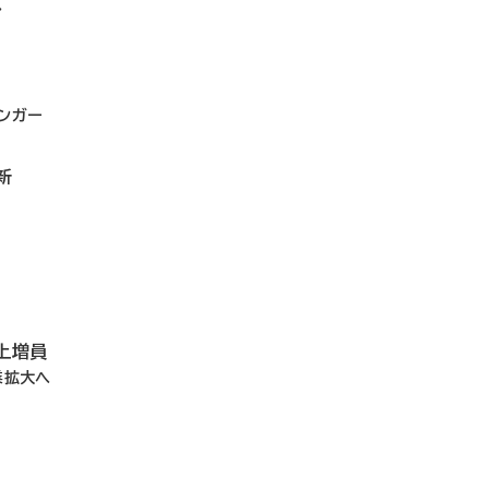
収
ンガー
新
上増員
業拡大へ