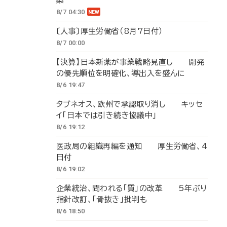
築
8/7 04:30
〔人事〕厚生労働省（8月7日付）
8/7 00:00
【決算】日本新薬が事業戦略見直し 開発
の優先順位を明確化、導出入を盛んに
8/6 19:47
タブネオス、欧州で承認取り消し キッセ
イ「日本では引き続き協議中」
8/6 19:12
医政局の組織再編を通知 厚生労働省、4
日付
8/6 19:02
企業統治、問われる「質」の改革 5年ぶり
指針改訂、「骨抜き」批判も
8/6 18:50