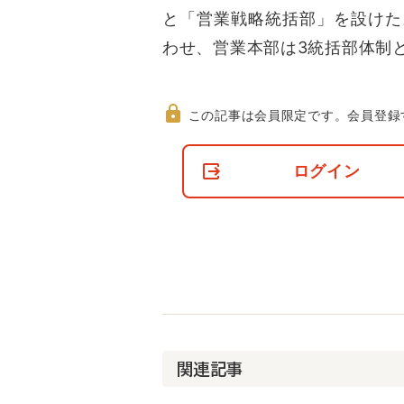
と「営業戦略統括部」を設けた
わせ、営業本部は3統括部体制
この記事は会員限定です。
会員登録
非
会
ログイン
員
の
閲
覧
制
限
に
つ
い
て
関連記事