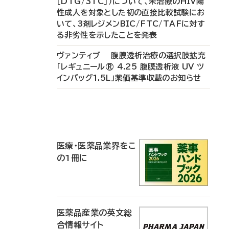
［DTG/3TC］）について、未治療のHIV陽
性成人を対象とした初の直接比較試験にお
いて、3剤レジメンBIC/FTC/TAFに対す
る非劣性を示したことを発表
ヴァンティブ 腹膜透析治療の選択肢拡充
「レギュニール® 4.25 腹膜透析液 UV ツ
インバッグ1.5L」薬価基準収載のお知らせ
P
R
医療・医薬品業界をこ
の1冊に
医薬品産業の英文総
合情報サイト