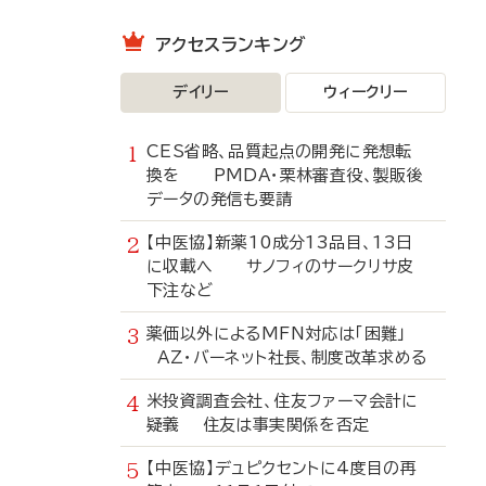
アクセスランキング
デイリー
ウィークリー
CES省略、品質起点の開発に発想転
換を PMDA・栗林審査役、製販後
データの発信も要請
【中医協】新薬10成分13品目、13日
に収載へ サノフィのサークリサ皮
下注など
薬価以外によるMFN対応は「困難」
AZ・バーネット社長、制度改革求める
米投資調査会社、住友ファーマ会計に
疑義 住友は事実関係を否定
【中医協】デュピクセントに4度目の再