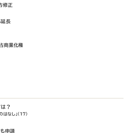
上方修正
S延長
独占商業化権
ては？
はなし」（17）
でも申請