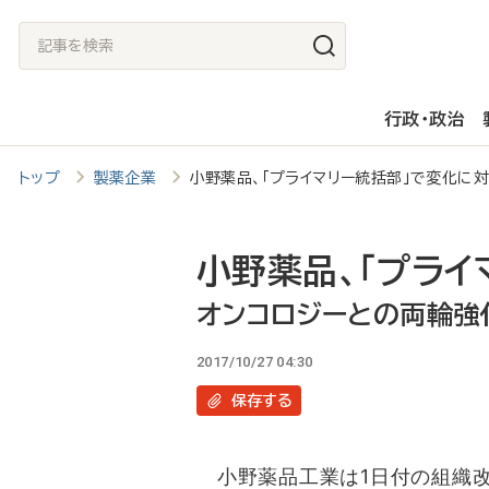
メ
記
イ
事
ン
を
行政・政治
コ
検
ン
索
トップ
製薬企業
小野薬品、「プライマリー統括部」で変化に
テ
ン
ツ
小野薬品、「プライ
に
オンコロジーとの両輪強
移
2017/10/27 04:30
動
保存
する
小野薬品工業は1日付の組織改