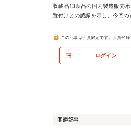
収載品13製品の国内製造販売
置付けとの認識を示し、今回の
この記事は会員限定です。
会員登録
非
会
ログイン
員
の
閲
覧
制
限
に
つ
い
て
関連記事