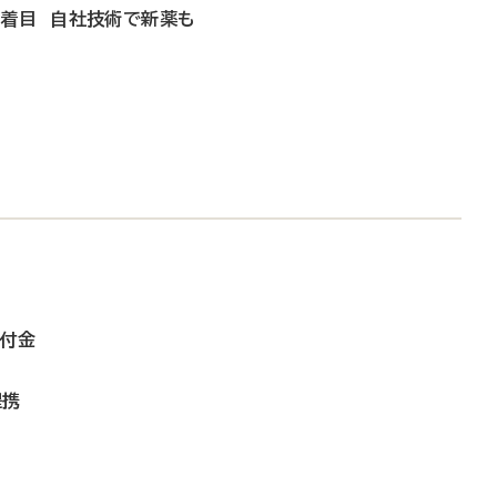
市場に着目 自社技術で新薬も
寄付金
提携