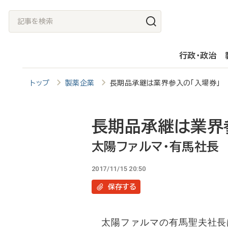
メ
記
イ
事
ン
を
行政・政治
コ
検
ン
索
トップ
製薬企業
長期品承継は業界参入の「入場券」
テ
ン
ツ
長期品承継は業界
に
太陽ファルマ・有馬社長
移
2017/11/15 20:50
動
保存
する
太陽ファルマの有馬聖夫社長は