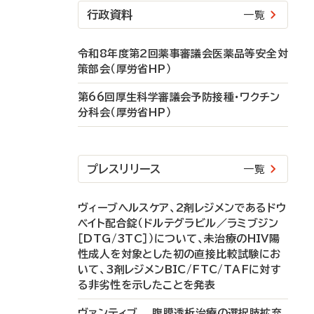
行政資料
一覧
令和8年度第2回薬事審議会医薬品等安全対
策部会（厚労省HP）
第66回厚生科学審議会予防接種・ワクチン
分科会（厚労省HP）
プレスリリース
一覧
ヴィーブヘルスケア、2剤レジメンであるドウ
ベイト配合錠（ドルテグラビル／ラミブジン
［DTG/3TC］）について、未治療のHIV陽
性成人を対象とした初の直接比較試験にお
いて、3剤レジメンBIC/FTC/TAFに対す
る非劣性を示したことを発表
ヴァンティブ 腹膜透析治療の選択肢拡充