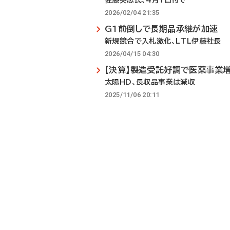
佐藤英志氏、4月1日付で
2026/02/04 21:35
G1前倒しで長期品承継が加速
新規競合で入札激化、LTL伊藤社長
2026/04/15 04:30
【決算】製造受託好調で医薬事業
太陽HD、長収品事業は減収
2025/11/06 20:11