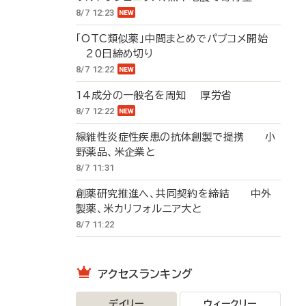
8/7 12:23
「OTC類似薬」中間まとめでパブコメ開始
20日締め切り
8/7 12:22
14成分の一般名を周知 厚労省
8/7 12:22
線維性炎症性疾患の抗体創製で提携 小
野薬品、米企業と
8/7 11:31
創薬研究推進へ、共同契約を締結 中外
製薬、米カリフォルニア大と
8/7 11:22
アクセスランキング
デイリー
ウィークリー