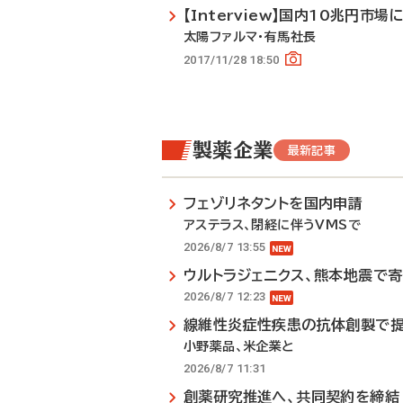
【Interview】国内10兆円
太陽ファルマ・有馬社長
2017/11/28 18:50
製薬企業
最新記事
フェゾリネタントを国内申請
アステラス、閉経に伴うVMSで
2026/8/7 13:55
ウルトラジェニクス、熊本地震で
2026/8/7 12:23
線維性炎症性疾患の抗体創製で
小野薬品、米企業と
2026/8/7 11:31
創薬研究推進へ、共同契約を締結