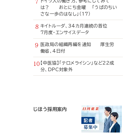
ドイツ人の働き方、参考にしてみて
は？ おとにち金曜 「うぱのちい
さな一歩のはなし」（17）
キイトルーダ、34カ月連続の首位
7月度・エンサイスデータ
医政局の組織再編を通知 厚生労
働省、4日付
【中医協】「テロメライシン」など22成
分、DPC対象外
寄
稿
じほう採用案内