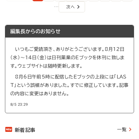
ペ
ー
ー
ー
ー
ー
ー
ー
ー
ー
ー
ジ
ジ
ジ
ジ
ジ
ジ
ジ
ジ
ジ
…
次へ
次
ジ
ペ
ペ
ー
ー
ジ
ジ
編集長からのお知らせ
送
り
いつもご愛読頂き、ありがとうございます。8月12日
（水）～14日（金）は日刊薬業のEブックを休刊に致しま
す。ウェブサイトは随時更新します。
8月6日午前5時に配信したEブックの上段には「LAS
T」という誤植がありました。すでに修正しています。記事
の内容に変更はありません。
8/5 23:29
一覧
新着記事