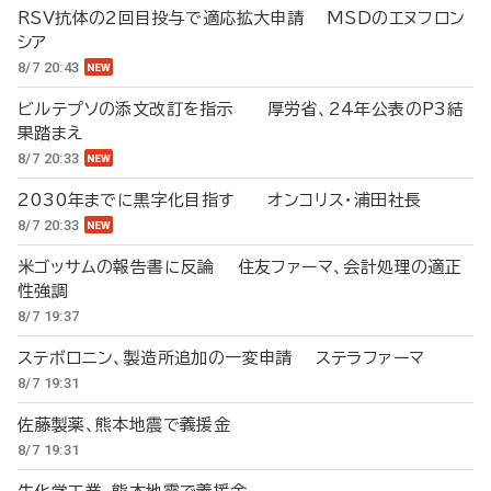
RSV抗体の2回目投与で適応拡大申請 MSDのエヌフロン
シア
8/7 20:43
ビルテプソの添文改訂を指示 厚労省、24年公表のP3結
果踏まえ
8/7 20:33
2030年までに黒字化目指す オンコリス・浦田社長
8/7 20:33
米ゴッサムの報告書に反論 住友ファーマ、会計処理の適正
性強調
8/7 19:37
ステボロニン、製造所追加の一変申請 ステラファーマ
8/7 19:31
佐藤製薬、熊本地震で義援金
8/7 19:31