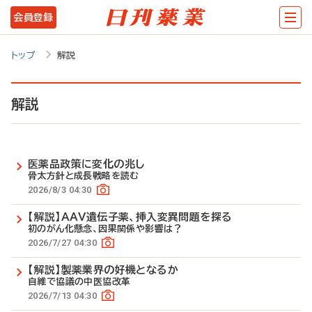
メ
会員登録
イ
ン
トップ
解説
コ
ン
解説
テ
ン
医薬品政策に変化の兆し
ツ
骨太方針と成長戦略を読む
に
2026/8/3 04:30
移
【解説】AAV遺伝子薬、挿入変異問題を探る
初のがん化懸念、因果関係や影響は？
動
2026/7/27 04:30
【解説】製薬業界の好機となるか
自維で協議の中医協改革
2026/7/13 04:30