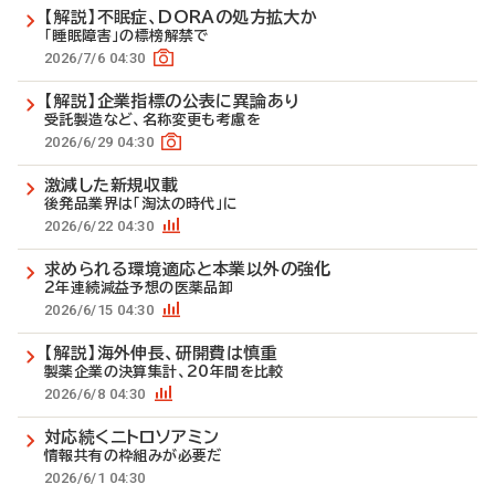
【解説】不眠症、DORAの処方拡大か
「睡眠障害」の標榜解禁で
2026/7/6 04:30
【解説】企業指標の公表に異論あり
受託製造など、名称変更も考慮を
2026/6/29 04:30
激減した新規収載
後発品業界は「淘汰の時代」に
2026/6/22 04:30
求められる環境適応と本業以外の強化
2年連続減益予想の医薬品卸
2026/6/15 04:30
【解説】海外伸長、研開費は慎重
製薬企業の決算集計、20年間を比較
2026/6/8 04:30
対応続くニトロソアミン
情報共有の枠組みが必要だ
2026/6/1 04:30