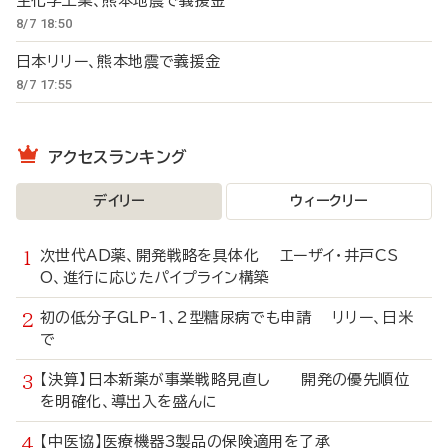
生化学工業、熊本地震で義援金
8/7 18:50
日本リリー、熊本地震で義援金
8/7 17:55
アクセスランキング
デイリー
ウィークリー
次世代AD薬、開発戦略を具体化 エーザイ・井戸CS
O、進行に応じたパイプライン構築
初の低分子GLP-1、2型糖尿病でも申請 リリー、日米
で
【決算】日本新薬が事業戦略見直し 開発の優先順位
を明確化、導出入を盛んに
【中医協】医療機器3製品の保険適用を了承