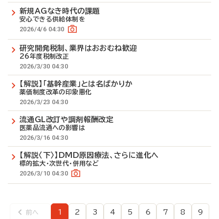
新規AGなき時代の課題
安心できる供給体制を
2026/4/6 04:30
研究開発税制、業界はおおむね歓迎
26年度税制改正
2026/3/30 04:30
【解説】「基幹産業」とは名ばかりか
薬価制度改革の印象悪化
2026/3/23 04:30
流通GL改訂や調剤報酬改定
医薬品流通への影響は
2026/3/16 04:30
【解説〈下〉】DMD原因療法、さらに進化へ
標的拡大・次世代・併用など
2026/3/10 04:30
1
2
3
4
5
6
7
8
9
前へ
前
ペ
ペ
ペ
ペ
ペ
ペ
ペ
ペ
ペ