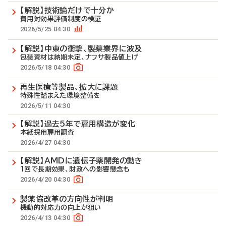
【解説】技術論だけで十分か
費用対効果評価制度の検証
2026/5/25 04:30
【解説】中東の衝撃、製薬業界に波及
包装資材は納期未定、ナフサ製品値上げ
2026/5/18 04:30
再生医療等製品、拡大に課題
特殊性踏まえた環境整備を
2026/5/11 04:30
【解説】過去5年で雇用構造が変化
本紙採用雇用調査
2026/4/27 04:30
【解説】AMDに遺伝子薬開発の動き
1回で長期効果、財政への影響懸念も
2026/4/20 04:30
製薬協改革の方向性が判明
機動的対応力の向上が狙い
2026/4/13 04:30