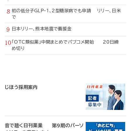
初の低分子GLP-1、2型糖尿病でも申請 リリー、日米
で
日本リリー、熊本地震で義援金
「OTC類似薬」中間まとめでパブコメ開始 20日締
め切り
寄
稿
じほう採用案内
音で聴く日刊薬業 第9期のパーソ