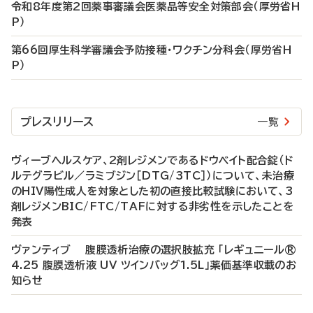
令和8年度第2回薬事審議会医薬品等安全対策部会（厚労省H
P）
第66回厚生科学審議会予防接種・ワクチン分科会（厚労省H
P）
プレスリリース
一覧
ヴィーブヘルスケア、2剤レジメンであるドウベイト配合錠（ド
ルテグラビル／ラミブジン［DTG/3TC］）について、未治療
のHIV陽性成人を対象とした初の直接比較試験において、3
剤レジメンBIC/FTC/TAFに対する非劣性を示したことを
発表
ヴァンティブ 腹膜透析治療の選択肢拡充 「レギュニール®
4.25 腹膜透析液 UV ツインバッグ1.5L」薬価基準収載のお
知らせ