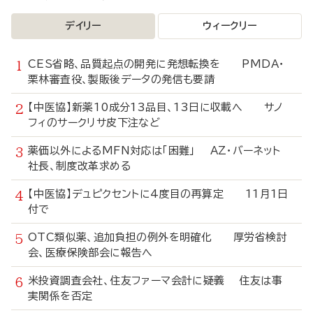
デイリー
ウィークリー
CES省略、品質起点の開発に発想転換を PMDA・
栗林審査役、製販後データの発信も要請
【中医協】新薬10成分13品目、13日に収載へ サノ
フィのサークリサ皮下注など
薬価以外によるMFN対応は「困難」 AZ・バーネット
社長、制度改革求める
【中医協】デュピクセントに4度目の再算定 11月1日
付で
OTC類似薬、追加負担の例外を明確化 厚労省検討
会、医療保険部会に報告へ
米投資調査会社、住友ファーマ会計に疑義 住友は事
実関係を否定