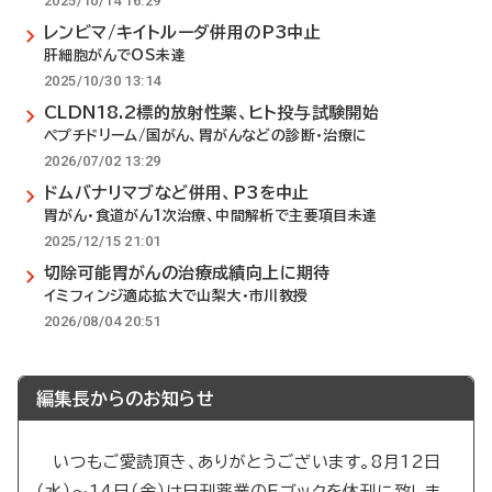
2025/10/14 16:29
レンビマ/キイトルーダ併用のP3中止
肝細胞がんでOS未達
2025/10/30 13:14
CLDN18.2標的放射性薬、ヒト投与試験開始
ペプチドリーム/国がん、胃がんなどの診断・治療に
2026/07/02 13:29
ドムバナリマブなど併用、P3を中止
胃がん・食道がん1次治療、中間解析で主要項目未達
2025/12/15 21:01
切除可能胃がんの治療成績向上に期待
イミフィンジ適応拡大で山梨大・市川教授
2026/08/04 20:51
編集長からのお知らせ
いつもご愛読頂き、ありがとうございます。8月12日
（水）～14日（金）は日刊薬業のEブックを休刊に致しま