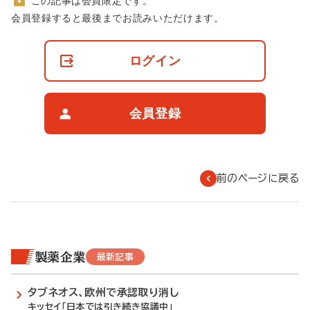
この記事は会員限定です。
非
会員登録すると最後までお読みいただけます。
会
員
の
ログイン
閲
覧
制
限
会員登録
に
つ
い
て
前のページに戻る
製薬企業
最新記事
タブネオス、欧州で承認取り消し
キッセイ「日本では引き続き協議中」