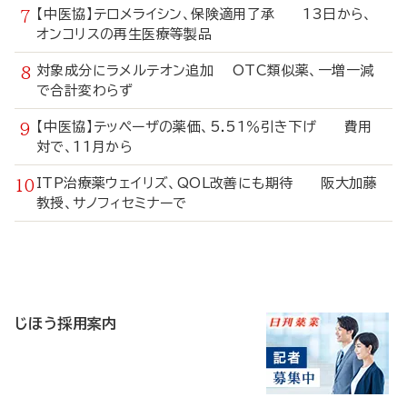
【中医協】テロメライシン、保険適用了承 13日から、
オンコリスの再生医療等製品
対象成分にラメルテオン追加 OTC類似薬、一増一減
で合計変わらず
【中医協】テッペーザの薬価、5.51％引き下げ 費用
対で、11月から
ITP治療薬ウェイリズ、QOL改善にも期待 阪大加藤
教授、サノフィセミナーで
寄
稿
じほう採用案内