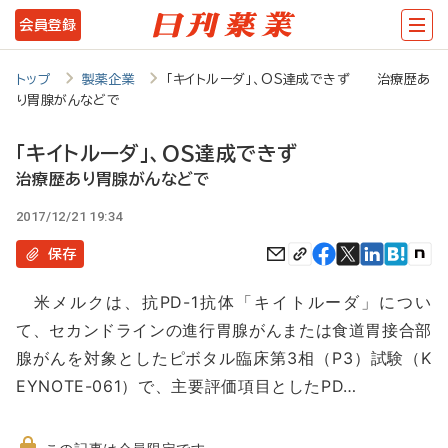
メ
会員登録
イ
ン
トップ
製薬企業
「キイトルーダ」、OS達成できず 治療歴あ
り胃腺がんなどで
コ
ン
「キイトルーダ」、OS達成できず
テ
治療歴あり胃腺がんなどで
ン
2017/12/21 19:34
ツ
保存
に
米メルクは、抗PD-1抗体「キイトルーダ」につい
移
て、セカンドラインの進行胃腺がんまたは食道胃接合部
動
腺がんを対象としたピボタル臨床第3相（P3）試験（K
EYNOTE-061）で、主要評価項目としたPD…