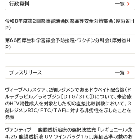
行政資料
一覧
令和8年度第2回薬事審議会医薬品等安全対策部会（厚労省H
P）
第66回厚生科学審議会予防接種・ワクチン分科会（厚労省H
P）
プレスリリース
一覧
ヴィーブヘルスケア、2剤レジメンであるドウベイト配合錠（ド
ルテグラビル／ラミブジン［DTG/3TC］）について、未治療
のHIV陽性成人を対象とした初の直接比較試験において、3
剤レジメンBIC/FTC/TAFに対する非劣性を示したことを
発表
ヴァンティブ 腹膜透析治療の選択肢拡充 「レギュニール®
4.25 腹膜透析液 UV ツインバッグ1.5L」薬価基準収載のお