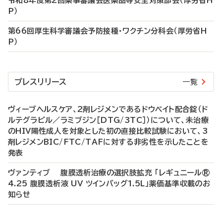
令和8年度第2回薬事審議会医薬品等安全対策部会（厚労省H
P）
第66回厚生科学審議会予防接種・ワクチン分科会（厚労省H
P）
プレスリリース
一覧
ヴィーブヘルスケア、2剤レジメンであるドウベイト配合錠（ド
ルテグラビル／ラミブジン［DTG/3TC］）について、未治療
のHIV陽性成人を対象とした初の直接比較試験において、3
剤レジメンBIC/FTC/TAFに対する非劣性を示したことを
発表
ヴァンティブ 腹膜透析治療の選択肢拡充 「レギュニール®
4.25 腹膜透析液 UV ツインバッグ1.5L」薬価基準収載のお
知らせ