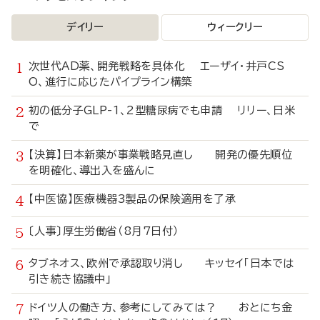
デイリー
ウィークリー
次世代AD薬、開発戦略を具体化 エーザイ・井戸CS
O、進行に応じたパイプライン構築
初の低分子GLP-1、2型糖尿病でも申請 リリー、日米
で
【決算】日本新薬が事業戦略見直し 開発の優先順位
を明確化、導出入を盛んに
【中医協】医療機器3製品の保険適用を了承
〔人事〕厚生労働省（8月7日付）
タブネオス、欧州で承認取り消し キッセイ「日本では
引き続き協議中」
ドイツ人の働き方、参考にしてみては？ おとにち金