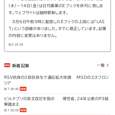
（水）～14日（金）は日刊薬業のEブックを休刊に致しま
す。ウェブサイトは随時更新します。
8月6日午前5時に配信したEブックの上段には「LAS
T」という誤植がありました。すでに修正しています。記事
の内容に変更はありません。
8/5 23:29
一覧
新着記事
RSV抗体の2回目投与で適応拡大申請 MSDのエヌフロン
シア
8/7 20:43
ビルテプソの添文改訂を指示 厚労省、24年公表のP3結
果踏まえ
8/7 20:33