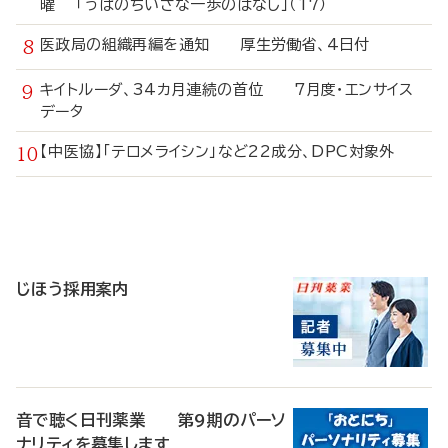
曜 「うぱのちいさな一歩のはなし」（17）
医政局の組織再編を通知 厚生労働省、4日付
キイトルーダ、34カ月連続の首位 7月度・エンサイス
データ
【中医協】「テロメライシン」など22成分、DPC対象外
寄
稿
じほう採用案内
音で聴く日刊薬業 第9期のパーソ
ナリティを募集します