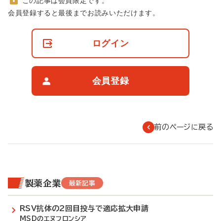
この記事は会員限定です。
非
会員登録すると最後までお読みいただけます。
会
員
の
ログイン
閲
覧
制
限
会員登録
に
つ
い
て
前のページに戻る
製薬企業
最新記事
RSV抗体の2回目投与で適応拡大申請
MSDのエヌフロンシア