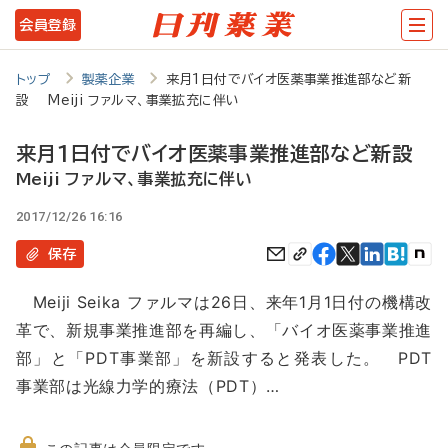
メ
会員登録
イ
ン
トップ
製薬企業
来月1日付でバイオ医薬事業推進部など新
設 Meiji ファルマ、事業拡充に伴い
コ
ン
来月1日付でバイオ医薬事業推進部など新設
テ
Meiji ファルマ、事業拡充に伴い
ン
2017/12/26 16:16
ツ
保存
に
Meiji Seika ファルマは26日、来年1月1日付の機構改
移
革で、新規事業推進部を再編し、「バイオ医薬事業推進
動
部」と「PDT事業部」を新設すると発表した。 PDT
事業部は光線力学的療法（PDT）…