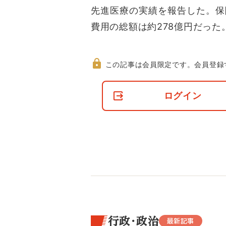
先進医療の実績を報告した。保
費用の総額は約278億円だった
この記事は会員限定です。
会員登録
非
会
ログイン
員
の
閲
覧
制
限
に
つ
い
て
行政・政治
最新記事