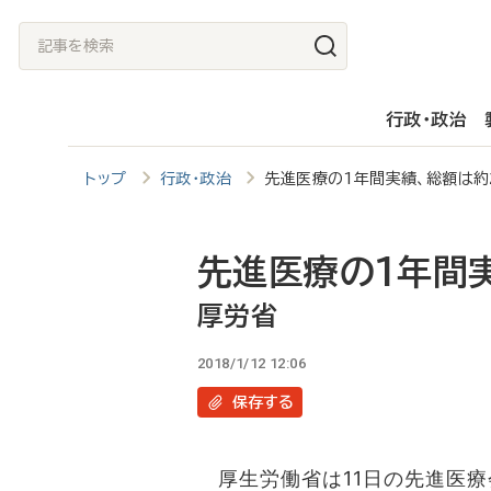
メ
記
イ
事
ン
を
行政・政治
コ
検
ン
索
トップ
行政・政治
先進医療の1年間実績、総額は
テ
ン
ツ
先進医療の1年間
に
厚労省
移
2018/1/12 12:06
動
保存
する
厚生労働省は11日の先進医療会議