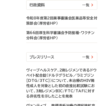
行政資料
一覧
令和8年度第2回薬事審議会医薬品等安全対
策部会（厚労省HP）
第66回厚生科学審議会予防接種・ワクチン
分科会（厚労省HP）
プレスリリース
一覧
ヴィーブヘルスケア、2剤レジメンであるドウ
ベイト配合錠（ドルテグラビル／ラミブジン
［DTG/3TC］）について、未治療のHIV陽
性成人を対象とした初の直接比較試験にお
いて、3剤レジメンBIC/FTC/TAFに対す
る非劣性を示したことを発表
ヴァンティブ 腹膜透析治療の選択肢拡充