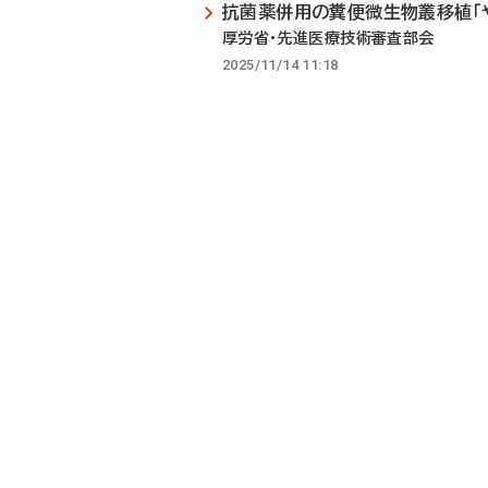
抗菌薬併用の糞便微生物叢移植「
厚労省・先進医療技術審査部会
2025/11/14 11:18