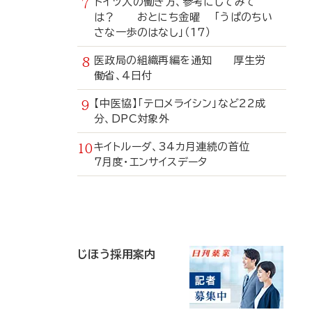
ドイツ人の働き方、参考にしてみて
は？ おとにち金曜 「うぱのちい
さな一歩のはなし」（17）
医政局の組織再編を通知 厚生労
働省、4日付
【中医協】「テロメライシン」など22成
分、DPC対象外
キイトルーダ、34カ月連続の首位
7月度・エンサイスデータ
寄
稿
じほう採用案内