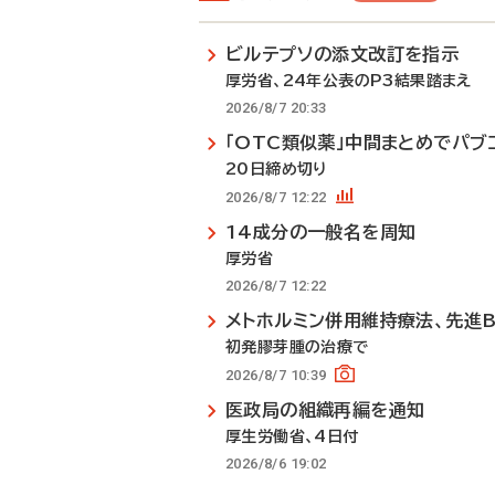
ビルテプソの添文改訂を指示
厚労省、24年公表のP3結果踏まえ
2026/8/7 20:33
「OTC類似薬」中間まとめでパブ
20日締め切り
2026/8/7 12:22
14成分の一般名を周知
厚労省
2026/8/7 12:22
メトホルミン併用維持療法、先進
初発膠芽腫の治療で
2026/8/7 10:39
医政局の組織再編を通知
厚生労働省、4日付
2026/8/6 19:02