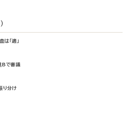
）
査は「適」
進Bで審議
振り分け