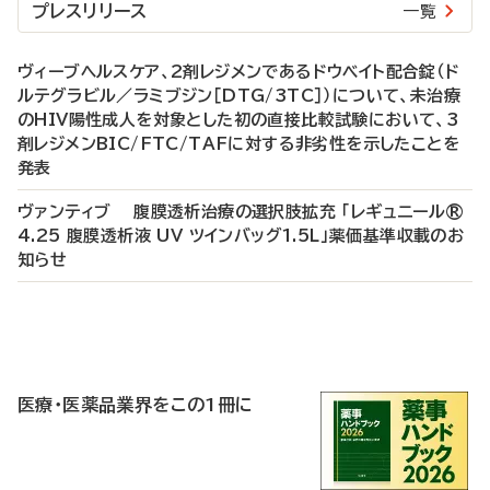
プレスリリース
一覧
ヴィーブヘルスケア、2剤レジメンであるドウベイト配合錠（ド
ルテグラビル／ラミブジン［DTG/3TC］）について、未治療
のHIV陽性成人を対象とした初の直接比較試験において、3
剤レジメンBIC/FTC/TAFに対する非劣性を示したことを
発表
ヴァンティブ 腹膜透析治療の選択肢拡充 「レギュニール®
4.25 腹膜透析液 UV ツインバッグ1.5L」薬価基準収載のお
知らせ
P
R
医療・医薬品業界をこの1冊に