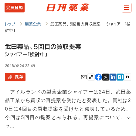
メ
会員登録
イ
ン
トップ
製薬企業
武田薬品、5回目の買収提案 シャイアー「検
討中」
コ
ン
武田薬品、5回目の買収提案
テ
シャイアー「検討中」
ン
2018/4/24 22:49
ツ
保存
に
アイルランドの製薬企業シャイアーは24日、武田薬
移
品工業から買収の再提案を受けたと発表した。同社は2
動
0日に4回目の買収提案を受けたと発表しているため、
今回は5回目の提案とみられる。再提案について、シ
ャ…