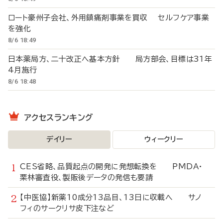
ロート豪州子会社、外用鎮痛剤事業を買収 セルフケア事業
を強化
8/6 18:49
日本薬局方、二十改正へ基本方針 局方部会、目標は31年
4月施行
8/6 18:48
アクセスランキング
デイリー
ウィークリー
CES省略、品質起点の開発に発想転換を PMDA・
栗林審査役、製販後データの発信も要請
【中医協】新薬10成分13品目、13日に収載へ サノ
フィのサークリサ皮下注など