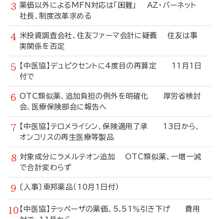
薬価以外によるMFN対応は「困難」 AZ・バーネット
社長、制度改革求める
米投資調査会社、住友ファーマ会計に疑義 住友は事
実関係を否定
【中医協】デュピクセントに4度目の再算定 11月1日
付で
OTC類似薬、追加負担の例外を明確化 厚労省検討
会、医療保険部会に報告へ
【中医協】テロメライシン、保険適用了承 13日から、
オンコリスの再生医療等製品
対象成分にラメルテオン追加 OTC類似薬、一増一減
で合計変わらず
〔人事〕東邦薬品（10月1日付）
【中医協】テッペーザの薬価、5.51％引き下げ 費用