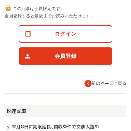
この記事は会員限定です。
非
会員登録すると最後までお読みいただけます。
会
員
の
ログイン
閲
覧
制
限
会員登録
に
つ
い
て
前のページに戻る
関連記事
来月8日に期限延長、買収条件で交渉大詰め