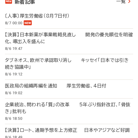
一覧
新着記事
〔人事〕厚生労働省（8月7日付）
8/7 00:00
【決算】日本新薬が事業戦略見直し 開発の優先順位を明確
化、導出入を盛んに
8/6 19:47
タブネオス、欧州で承認取り消し キッセイ「日本では引き
続き協議中」
8/6 19:12
医政局の組織再編を通知 厚生労働省、4日付
8/6 19:02
企業統治、問われる「質」の改革 5年ぶり指針改訂、「骨抜
き」批判も
8/6 18:50
【決算】ロート、通期予想を上方修正 日本やアジアなど好調
8/6 18:49