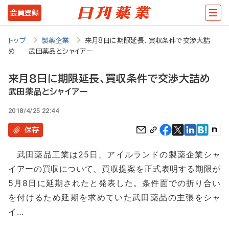
メ
会員登録
イ
ン
トップ
製薬企業
来月8日に期限延長、買収条件で交渉大詰
め 武田薬品とシャイアー
コ
ン
来月8日に期限延長、買収条件で交渉大詰め
テ
武田薬品とシャイアー
ン
2018/4/25 22:44
ツ
保存
に
武田薬品工業は25日、アイルランドの製薬企業シャ
移
イアーの買収について、買収提案を正式表明する期限が
動
5月8日に延期されたと発表した。条件面での折り合い
を付けるため延期を求めていた武田薬品の主張をシャ
イ…