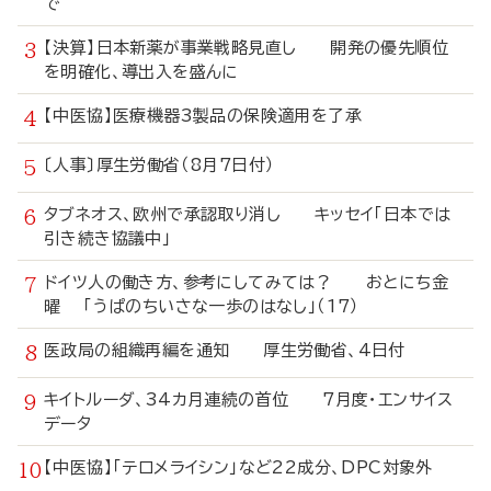
で
【決算】日本新薬が事業戦略見直し 開発の優先順位
を明確化、導出入を盛んに
【中医協】医療機器3製品の保険適用を了承
〔人事〕厚生労働省（8月7日付）
タブネオス、欧州で承認取り消し キッセイ「日本では
引き続き協議中」
ドイツ人の働き方、参考にしてみては？ おとにち金
曜 「うぱのちいさな一歩のはなし」（17）
医政局の組織再編を通知 厚生労働省、4日付
キイトルーダ、34カ月連続の首位 7月度・エンサイス
データ
【中医協】「テロメライシン」など22成分、DPC対象外