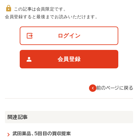
この記事は会員限定です。
非
会員登録すると最後までお読みいただけます。
会
員
の
ログイン
閲
覧
制
限
会員登録
に
つ
い
て
前のページに戻る
関連記事
武田薬品、5回目の買収提案