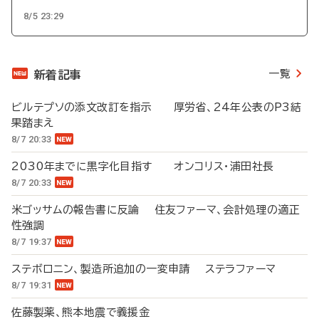
8/5 23:29
一覧
新着記事
ビルテプソの添文改訂を指示 厚労省、24年公表のP3結
果踏まえ
8/7 20:33
2030年までに黒字化目指す オンコリス・浦田社長
8/7 20:33
米ゴッサムの報告書に反論 住友ファーマ、会計処理の適正
性強調
8/7 19:37
ステボロニン、製造所追加の一変申請 ステラファーマ
8/7 19:31
佐藤製薬、熊本地震で義援金