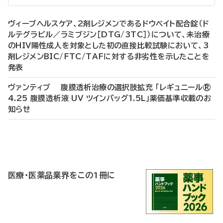
ヴィーブヘルスケア、2剤レジメンであるドウベイト配合錠（ド
ルテグラビル／ラミブジン［DTG/3TC］）について、未治療
のHIV陽性成人を対象とした初の直接比較試験において、3
剤レジメンBIC/FTC/TAFに対する非劣性を示したことを
発表
ヴァンティブ 腹膜透析治療の選択肢拡充 「レギュニール®
4.25 腹膜透析液 UV ツインバッグ1.5L」薬価基準収載のお
知らせ
P
R
医療・医薬品業界をこの1冊に