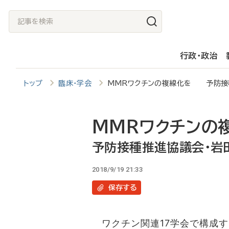
メ
記
イ
事
ン
を
行政・政治
コ
検
ン
索
トップ
臨床・学会
MMRワクチンの複線化を 予防接
テ
ン
ツ
MMRワクチンの
に
予防接種推進協議会・岩
移
2018/9/19 21:33
動
保存
する
ワクチン関連17学会で構成す