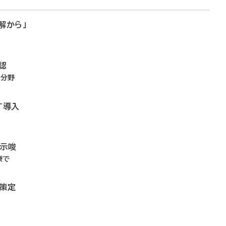
解から」
認
4分野
T導入
を示唆
療で
リ策定