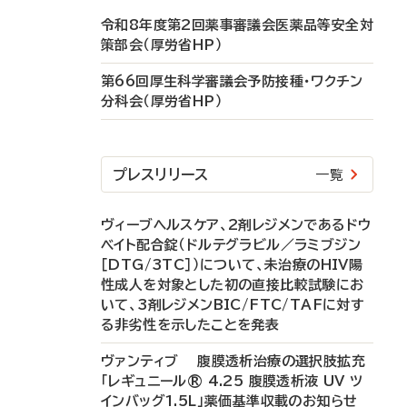
令和8年度第2回薬事審議会医薬品等安全対
策部会（厚労省HP）
第66回厚生科学審議会予防接種・ワクチン
分科会（厚労省HP）
プレスリリース
一覧
ヴィーブヘルスケア、2剤レジメンであるドウ
ベイト配合錠（ドルテグラビル／ラミブジン
［DTG/3TC］）について、未治療のHIV陽
性成人を対象とした初の直接比較試験にお
いて、3剤レジメンBIC/FTC/TAFに対す
る非劣性を示したことを発表
ヴァンティブ 腹膜透析治療の選択肢拡充
「レギュニール® 4.25 腹膜透析液 UV ツ
インバッグ1.5L」薬価基準収載のお知らせ