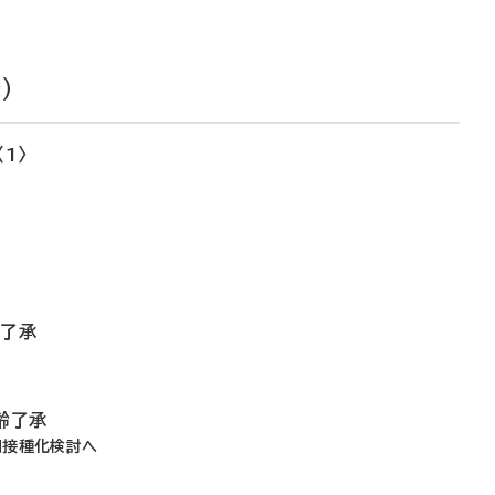
）
1〉
も
認了承
齢了承
期接種化検討へ