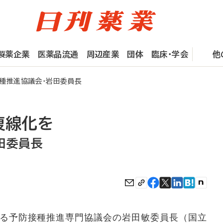
製薬企業
医薬品流通
周辺産業
団体
臨床・学会
他
種推進協議会・岩田委員長
複線化を
田委員長
る予防接種推進専門協議会の岩田敏委員長（国立