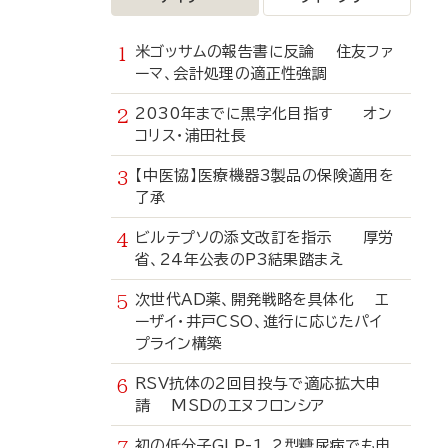
米ゴッサムの報告書に反論 住友ファ
ーマ、会計処理の適正性強調
2030年までに黒字化目指す オン
コリス・浦田社長
【中医協】医療機器3製品の保険適用を
了承
ビルテプソの添文改訂を指示 厚労
省、24年公表のP3結果踏まえ
次世代AD薬、開発戦略を具体化 エ
ーザイ・井戸CSO、進行に応じたパイ
プライン構築
RSV抗体の2回目投与で適応拡大申
請 MSDのエヌフロンシア
初の低分子GLP-1、2型糖尿病でも申