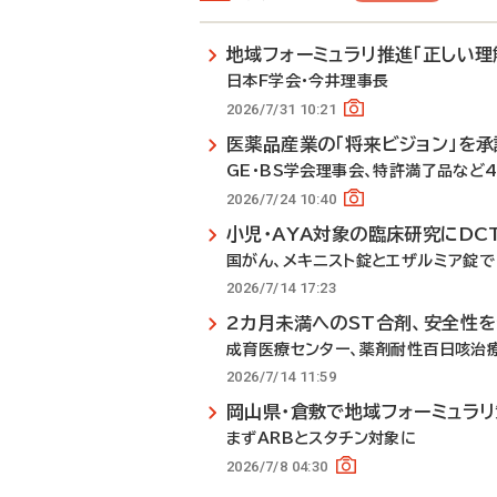
地域フォーミュラリ推進「正しい理
日本F学会・今井理事長
2026/7/31 10:21
医薬品産業の「将来ビジョン」を承
GE・BS学会理事会、特許満了品など
2026/7/24 10:40
小児・AYA対象の臨床研究にDC
国がん、メキニスト錠とエザルミア錠で
2026/7/14 17:23
2カ月未満へのST合剤、安全性
成育医療センター、薬剤耐性百日咳治
2026/7/14 11:59
岡山県・倉敷で地域フォーミュラ
まずARBとスタチン対象に
2026/7/8 04:30