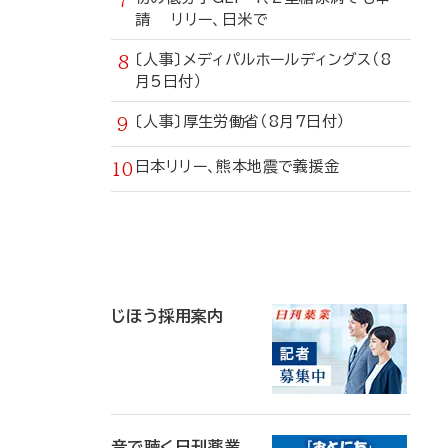
請 リリー、日米で
〔人事〕メディパルホールディングス（8
月5日付）
〔人事〕厚生労働省（8月7日付）
日本リリー、熊本地震で義援金
寄
稿
じほう採用案内
音で聴く日刊薬業