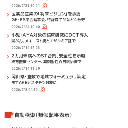
2026/7/31 10:21
医薬品産業の「将来ビジョン」を承認
GE・BS学会理事会、特許満了品など4分野
2026/7/24 10:40
小児・AYA対象の臨床研究にDCT導入
国がん、メキニスト錠とエザルミア錠で
2026/7/14 17:23
2カ月未満へのST合剤、安全性を示唆
成育医療センター、薬剤耐性百日咳治療で
2026/7/14 11:59
岡山県・倉敷で地域フォーミュラリ策定
まずARBとスタチン対象に
2026/7/8 04:30
自動検索（類似記事表示）