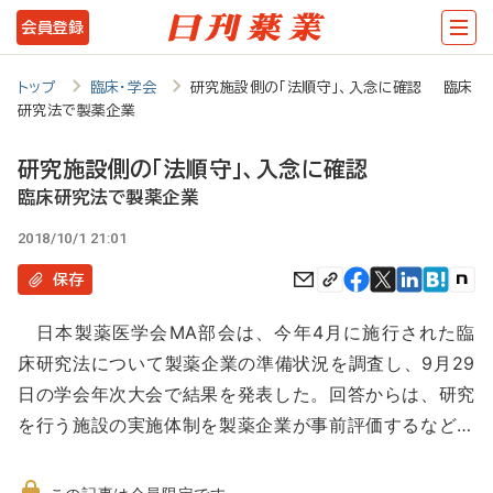
メ
会員登録
イ
ン
トップ
臨床・学会
研究施設側の「法順守」、入念に確認 臨床
研究法で製薬企業
コ
ン
研究施設側の「法順守」、入念に確認
テ
臨床研究法で製薬企業
ン
2018/10/1 21:01
ツ
保存
に
日本製薬医学会MA部会は、今年4月に施行された臨
移
床研究法について製薬企業の準備状況を調査し、9月29
動
日の学会年次大会で結果を発表した。回答からは、研究
を行う施設の実施体制を製薬企業が事前評価するなど…