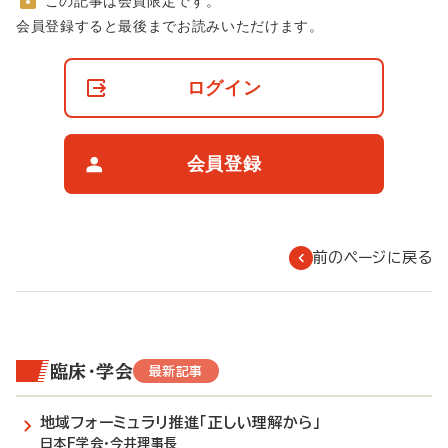
この記事は会員限定です。
非
会員登録すると最後までお読みいただけます。
会
員
の
ログイン
閲
覧
制
限
会員登録
に
つ
い
て
前のページに戻る
臨床・学会
最新記事
地域フォーミュラリ推進「正しい理解から」
日本F学会・今井理事長