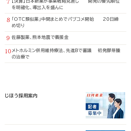
【決算】日本新薬が事業戦略見直し 開発の優先順位
を明確化、導出入を盛んに
「OTC類似薬」中間まとめでパブコメ開始 20日締
め切り
佐藤製薬、熊本地震で義援金
メトホルミン併用維持療法、先進Bで審議 初発膠芽腫
の治療で
寄
稿
じほう採用案内