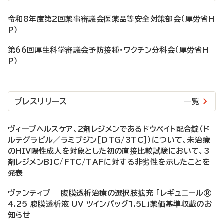
令和8年度第2回薬事審議会医薬品等安全対策部会（厚労省H
P）
第66回厚生科学審議会予防接種・ワクチン分科会（厚労省H
P）
プレスリリース
一覧
ヴィーブヘルスケア、2剤レジメンであるドウベイト配合錠（ド
ルテグラビル／ラミブジン［DTG/3TC］）について、未治療
のHIV陽性成人を対象とした初の直接比較試験において、3
剤レジメンBIC/FTC/TAFに対する非劣性を示したことを
発表
ヴァンティブ 腹膜透析治療の選択肢拡充 「レギュニール®
4.25 腹膜透析液 UV ツインバッグ1.5L」薬価基準収載のお
知らせ