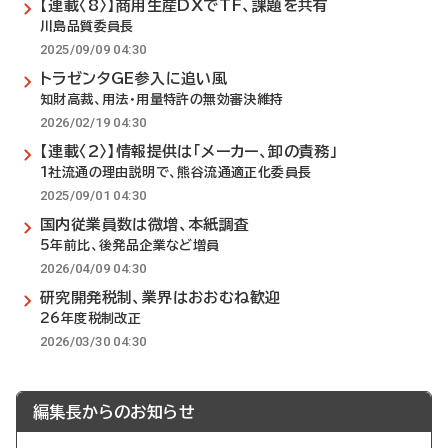
【連載〈8〉】商用生産DXでTF、課題を共有
川島品質委員長
2025/09/09 04:30
トラゼンタGE参入に追い風
知財高裁、用法・用量特許の無効審決維持
2026/02/19 04:30
【連載〈2〉】情報提供は「メーカー、卸の責務」
1社流通の理由説明で、熊谷流通適正化委員長
2025/09/01 04:30
国内従業員数は微増、本紙調査
5年前比、後発品企業など増員
2026/04/09 04:30
研究開発税制、業界はおおむね歓迎
26年度税制改正
2026/03/30 04:30
編集長からのお知らせ