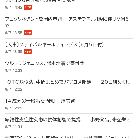
クレコン6月速報・医療用9.0％増
8/7 14:42
フェゾリネタントを国内申請 アステラス、閉経に伴うVMS
で
8/7 13:55
〔人事〕メディパルホールディングス（8月5日付）
8/7 13:55
ウルトラジェニクス、熊本地震で寄付金
8/7 12:23
「OTC類似薬」中間まとめでパブコメ開始 20日締め切り
8/7 12:22
14成分の一般名を周知 厚労省
8/7 12:22
線維性炎症性疾患の抗体創製で提携 小野薬品、米企業と
8/7 11:31