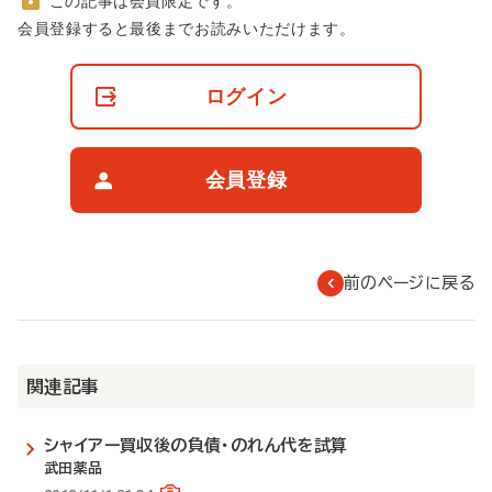
この記事は会員限定です。
非
会員登録すると最後までお読みいただけます。
会
員
の
ログイン
閲
覧
制
限
会員登録
に
つ
い
て
前のページに戻る
関連記事
シャイアー買収後の負債・のれん代を試算
武田薬品