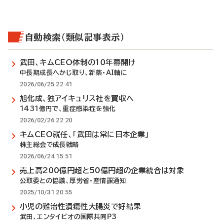
自動検索（類似記事表示）
武田、キムCEO体制の10年幕開け
中長期成長へかじ取り、新薬・AI軸に
2026/06/25 22:41
旭化成、独アイキュリス社を買収へ
1431億円で、重症感染症を強化
2026/02/26 22:20
キムCEO就任、「武田は常に日本企業」
株主総会で成長戦略
2026/06/24 15:51
売上高200億円超と50億円超の企業統合は対象
公取委との協議、厚労省・産情課通知
2025/10/31 20:55
小児の難治性潰瘍性大腸炎で好結果
武田、エンタイビオの国際共同P3