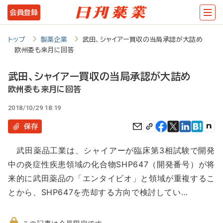
メ
会員登録
イ
ン
トップ
製薬企業
武田、シャイアー買収の当局承認が大詰め
欧州委も来月に回答
コ
ン
武田、シャイアー買収の当局承認が大詰め
テ
欧州委も来月に回答
ン
2018/10/29 18:19
ツ
保存
に
武田薬品工業は、シャイアーが臨床第3相試験で開発
移
中の炎症性疾患領域の化合物SHP647（開発番号）が将
動
来的に武田薬品の「エンタイビオ」と領域が重複するこ
とから、SHP647を売却する方向で検討してい…