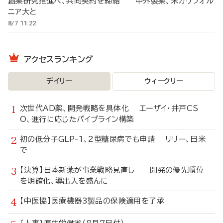
創薬研究推進へ、共同契約を締結 中外製薬、米カリフォル
ニア大と
8/7 11:22
アクセスランキング
デイリー
ウィークリー
次世代AD薬、開発戦略を具体化 エーザイ・井戸CS
O、進行に応じたパイプライン構築
初の低分子GLP-1、2型糖尿病でも申請 リリー、日米
で
【決算】日本新薬が事業戦略見直し 開発の優先順位
を明確化、導出入を盛んに
【中医協】医療機器3製品の保険適用を了承