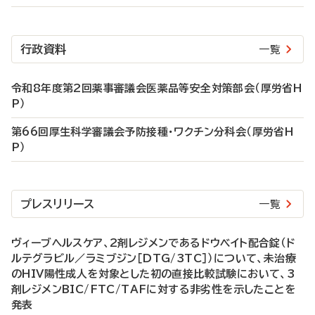
行政資料
一覧
令和8年度第2回薬事審議会医薬品等安全対策部会（厚労省H
P）
第66回厚生科学審議会予防接種・ワクチン分科会（厚労省H
P）
プレスリリース
一覧
ヴィーブヘルスケア、2剤レジメンであるドウベイト配合錠（ド
ルテグラビル／ラミブジン［DTG/3TC］）について、未治療
のHIV陽性成人を対象とした初の直接比較試験において、3
剤レジメンBIC/FTC/TAFに対する非劣性を示したことを
発表