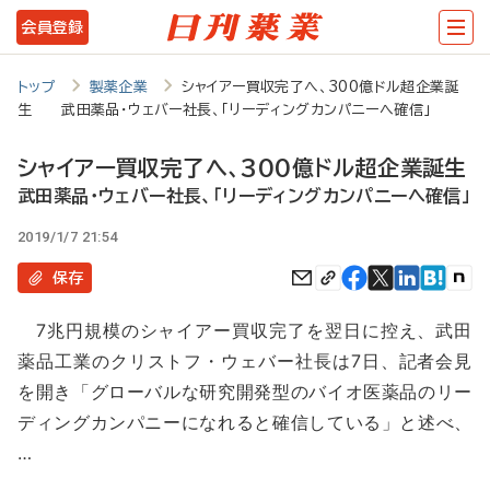
メ
会員登録
イ
ン
トップ
製薬企業
シャイアー買収完了へ、300億ドル超企業誕
生 武田薬品・ウェバー社長、「リーディングカンパニーへ確信」
コ
ン
シャイアー買収完了へ、300億ドル超企業誕生
テ
武田薬品・ウェバー社長、「リーディングカンパニーへ確信」
ン
2019/1/7 21:54
ツ
保存
に
7兆円規模のシャイアー買収完了を翌日に控え、武田
移
薬品工業のクリストフ・ウェバー社長は7日、記者会見
動
を開き「グローバルな研究開発型のバイオ医薬品のリー
ディングカンパニーになれると確信している」と述べ、
…