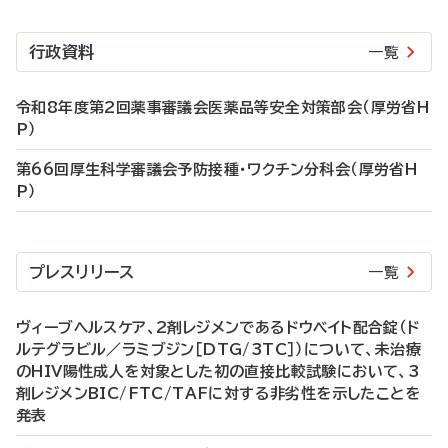
行政資料
一覧
令和8年度第2回薬事審議会医薬品等安全対策部会（厚労省H
P）
第66回厚生科学審議会予防接種・ワクチン分科会（厚労省H
P）
プレスリリース
一覧
ヴィーブヘルスケア、2剤レジメンであるドウベイト配合錠（ド
ルテグラビル／ラミブジン［DTG/3TC］）について、未治療
のHIV陽性成人を対象とした初の直接比較試験において、3
剤レジメンBIC/FTC/TAFに対する非劣性を示したことを
発表