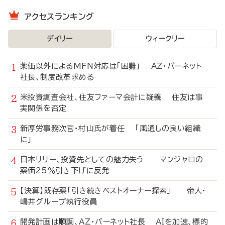
アクセスランキング
デイリー
ウィークリー
薬価以外によるMFN対応は「困難」 AZ・バーネット
社長、制度改革求める
米投資調査会社、住友ファーマ会計に疑義 住友は事
実関係を否定
新厚労事務次官・村山氏が着任 「風通しの良い組織
に」
日本リリー、投資先としての魅力失う マンジャロの
薬価25％引き下げに反発
【決算】既存薬「引き続きベストオーナー探索」 帝人・
嶋井グループ執行役員
開発計画は順調、AZ・バーネット社長 AIを加速、標的