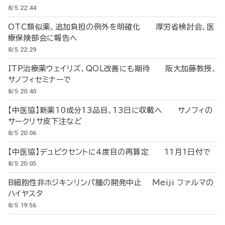
8/5 22:44
OTC類似薬、追加負担の例外を明確化 厚労省検討会、医
療保険部会に報告へ
8/5 22:29
ITP治療薬ウェイリズ、QOL改善にも期待 阪大加藤教授、
サノフィセミナーで
8/5 20:40
【中医協】新薬10成分13品目、13日に収載へ サノフィの
サークリサ皮下注など
8/5 20:06
【中医協】デュピクセントに4度目の再算定 11月1日付で
8/5 20:05
B細胞性非ホジキンリンパ腫の開発中止 Meiji ファルマの
ハイヤスタ
8/5 19:56