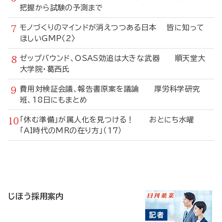
把握から試験の予測まで
モノづくりのマインドが消えつつある日本 皆に知って
ほしいGMP〈2〉
ゼップバウンド、OSAS効追は大きな武器 順天堂大
大学院・葛西氏
費用対検証会議、報告書原案を議論 厚労科学研究
班、18日にもまとめ
「休む準備」が属人化を見つける！ おとにち水曜
「AI時代のMRの在り方」（17）
寄
稿
じほう採用案内