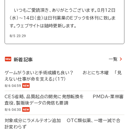
いつもご愛読頂き、ありがとうございます。8月12日
（水）～14日（金）は日刊薬業のEブックを休刊に致しま
す。ウェブサイトは随時更新します。
8/5 23:29
一覧
新着記事
ゲームがうまいと手術成績も良い？ おとにち木曜 「見
えない仕事が命を支える」（17）
8/6 04:59
CES省略、品質起点の開発に発想転換を PMDA・栗林審
査役、製販後データの発信も要請
8/6 04:30
対象成分にラメルテオン追加 OTC類似薬、一増一減で合
計変わらず