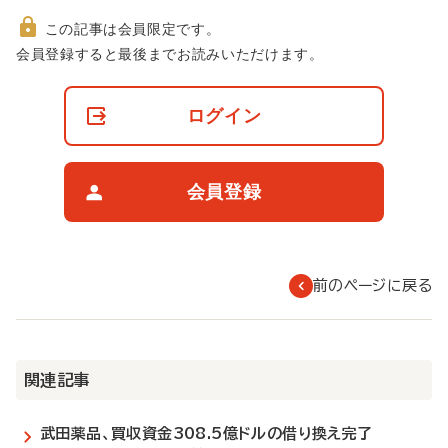
この記事は会員限定です。
非
会員登録すると最後までお読みいただけます。
会
員
の
ログイン
閲
覧
制
限
会員登録
に
つ
い
て
前のページに戻る
関連記事
武田薬品、買収資金308.5億ドルの借り換え完了