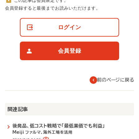
この記事は会員限定です。
非
会員登録すると最後までお読みいただけます。
会
員
の
ログイン
閲
覧
制
限
会員登録
に
つ
い
て
前のページに戻る
関連記事
後発品、低コスト戦略で「最低薬価でも利益」
Meiji ファルマ、海外工場を活用