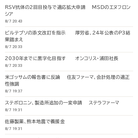
RSV抗体の2回目投与で適応拡大申請 MSDのエヌフロン
シア
8/7 20:43
ビルテプソの添文改訂を指示 厚労省、24年公表のP3結
果踏まえ
8/7 20:33
2030年までに黒字化目指す オンコリス・浦田社長
8/7 20:33
米ゴッサムの報告書に反論 住友ファーマ、会計処理の適正
性強調
8/7 19:37
ステボロニン、製造所追加の一変申請 ステラファーマ
8/7 19:31
佐藤製薬、熊本地震で義援金
8/7 19:31