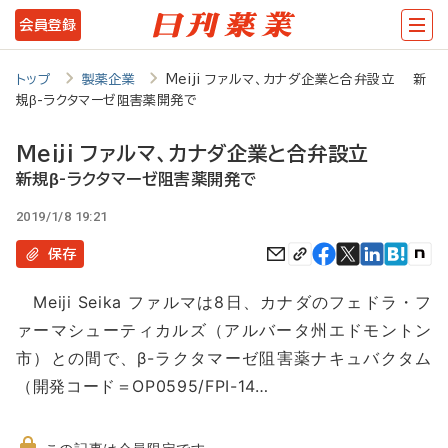
メ
会員登録
イ
ン
トップ
製薬企業
Meiji ファルマ、カナダ企業と合弁設立 新
規β-ラクタマーゼ阻害薬開発で
コ
ン
Meiji ファルマ、カナダ企業と合弁設立
テ
新規β-ラクタマーゼ阻害薬開発で
ン
2019/1/8 19:21
ツ
保存
に
Meiji Seika ファルマは8日、カナダのフェドラ・フ
移
ァーマシューティカルズ（アルバータ州エドモントン
動
市）との間で、β-ラクタマーゼ阻害薬ナキュバクタム
（開発コード＝OP0595/FPI-14…