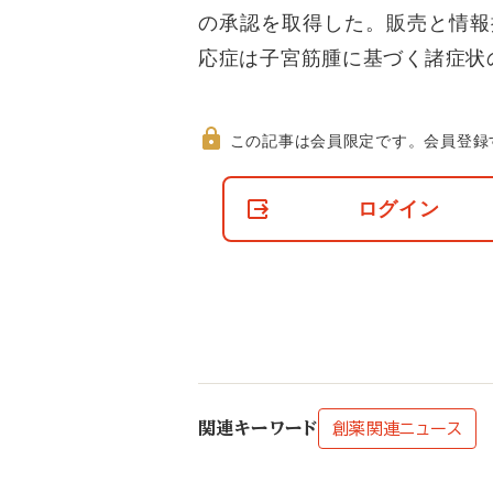
の承認を取得した。販売と情報
応症は子宮筋腫に基づく諸症状
この記事は会員限定です。
会員登録
非
会
ログイン
員
の
閲
覧
制
限
に
つ
い
て
関連キーワード
創薬関連ニュース