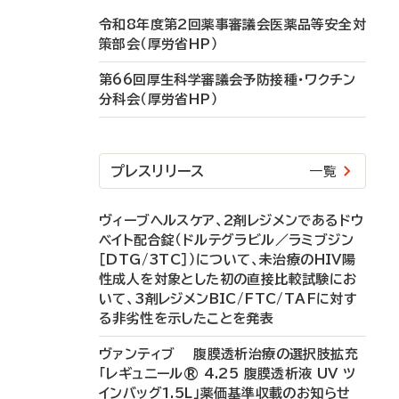
令和8年度第2回薬事審議会医薬品等安全対
策部会（厚労省HP）
第66回厚生科学審議会予防接種・ワクチン
分科会（厚労省HP）
プレスリリース
一覧
ヴィーブヘルスケア、2剤レジメンであるドウ
ベイト配合錠（ドルテグラビル／ラミブジン
［DTG/3TC］）について、未治療のHIV陽
性成人を対象とした初の直接比較試験にお
いて、3剤レジメンBIC/FTC/TAFに対す
る非劣性を示したことを発表
ヴァンティブ 腹膜透析治療の選択肢拡充
「レギュニール® 4.25 腹膜透析液 UV ツ
インバッグ1.5L」薬価基準収載のお知らせ