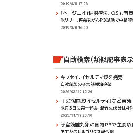
2019/8/8 17:28
「ベージニオ」併用療法、OSも有
米リリー、再発乳がんP3試験で中間解
2019/8/8 16:00
自動検索（類似記事表示
キッセイ、イセルティ錠を発売
自社創製の子宮筋腫治療薬
2026/03/19 12:26
子宮筋腫薬「イセルティ」など審議
来月3日に第一部会、新有効成分は4
2025/11/19 23:10
子宮筋腫対象の国内P3で主要項
あすかのレルゴリクス配合剤