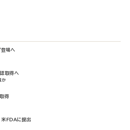
”登場へ
承認取得へ
載か
認取得
、米FDAに提出