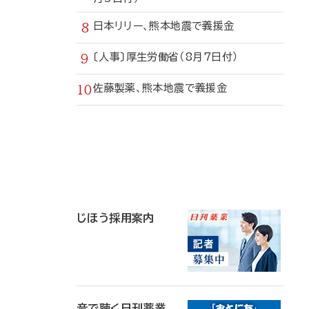
日本リリー、熊本地震で義援金
〔人事〕厚生労働省（8月7日付）
佐藤製薬、熊本地震で義援金
寄
稿
じほう採用案内
音で聴く日刊薬業