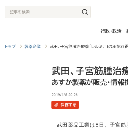
メ
記
イ
事
ン
を
行政・政治
コ
検
ン
索
トップ
製薬企業
武田、子宮筋腫治療薬「レルミナ」の承認取
テ
ン
ツ
武田、子宮筋腫治
に
あすか製薬が販売・情報
移
2019/1/8 20:26
動
保存
する
武田薬品工業は8日、子宮筋