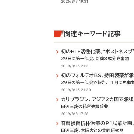
2026/8/7 19:31
関連キーワード記事
初のHIF活性化薬、“ポストネスプ
29日に第一部会、新薬8成分を審議
2019/8/15 21:31
初のフォルテオBS、持田製薬が
29日の第一部会で報告、11月にも収
2019/8/15 21:30
カリプラジン、アジア2カ国で承
田辺三菱の統合失調症薬
2019/8/8 17:28
脊髄損傷抗体治療のP1試験計画
田辺三菱、大阪大との共同研究品