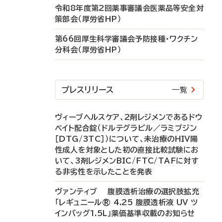
令和8年度第2回薬事審議会医薬品等安全対
策部会（厚労省HP）
第66回厚生科学審議会予防接種・ワクチン
分科会（厚労省HP）
プレスリリース
一覧
ヴィーブヘルスケア、2剤レジメンであるドウ
ベイト配合錠（ドルテグラビル／ラミブジン
［DTG/3TC］）について、未治療のHIV陽
性成人を対象とした初の直接比較試験にお
いて、3剤レジメンBIC/FTC/TAFに対す
る非劣性を示したことを発表
ヴァンティブ 腹膜透析治療の選択肢拡充
「レギュニール® 4.25 腹膜透析液 UV ツ
インバッグ1.5L」薬価基準収載のお知らせ