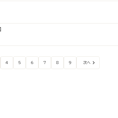
諾
4
5
6
7
8
9
次へ
ペ
ペ
ペ
ペ
ペ
ペ
次
ー
ー
ー
ー
ー
ー
ペ
ペ
ジ
ジ
ジ
ジ
ジ
ジ
ー
ジ
ー
ジ
送
り