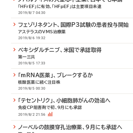
「HFrEF」に有効、「HFpEF」は主要項目未達
2019/8/7 04:30
フェゾリネタント、国際P3試験の患者投与開始
アステラスのVMS治療薬
2019/8/6 19:32
ペキシダルチニブ、米国で承認取得
第一三共
2019/8/5 17:33
「mRNA医薬」、ブレークするか
核酸医薬に続く注目株
2019/8/5 00:30
「テセントリク」、小細胞肺がんの効追へ
免疫CP阻害剤で初、9月にも承認
2019/8/2 21:56
ノーベルの鼓膜穿孔治療薬、9月にも承認へ