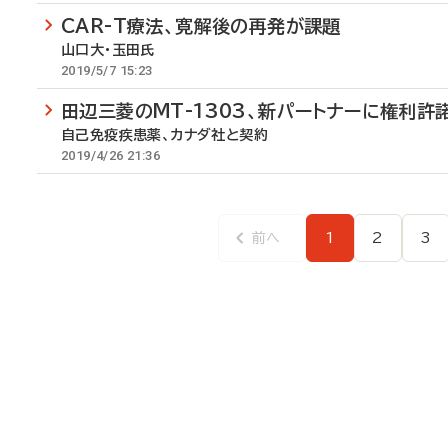
CAR-T療法、寛解後の再発が課題
山口大・玉田氏
2019/5/7 15:23
田辺三菱のMT-1303、新パートナーに権利許
自己免疫疾患薬、カナダ社と契約
2019/4/26 21:36
前へ
1
2
3
前
ペ
ペ
ペ
ペ
ー
ー
ー
ー
ジ
ジ
ジ
ジ