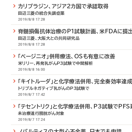
カリプラジン、アジア2カ国で承認取得
田辺三菱の統合失調症薬
2019/8/8 17:28
脊髄損傷抗体治療のP1試験計画、米FDAに提
田辺三菱、大阪大との共同研究品
2019/8/8 17:28
「ベージニオ」併用療法、OSも有意に改善
米リリー、再発乳がんP3試験で中間解析
2019/8/8 16:00
「キイトルーダ」と化学療法併用、完全奏効率達
トリプルネガティブ乳がんのP3試験で
2019/8/7 17:42
「テセントリク」と化学療法併用、P3試験でPFS
未治療進行膀胱がん対象
2019/8/7 17:24
ノバルティスの大型心不全薬、日本でも申請