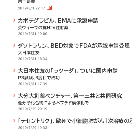
第一部会
2019/8/1 22:17
カボテグラビル、EMAに承認申請
英ヴィーブの抗HIV注射薬
2019/7/31 19:00
ダソトラリン、BED対象でFDAが承認申請受理
大日本住友
2019/7/31 18:34
大日本住友の「ラツーダ」、ついに国内申請
P3試験、3度目で成功
2019/7/31 17:39
大分大創薬ベンチャー、第一三共と共同研究
低分子化合物によるペプチド模倣化で
2019/7/29 20:19
「テセントリク」、欧州で小細胞肺がん1次治療の
2019/7/29 19:33