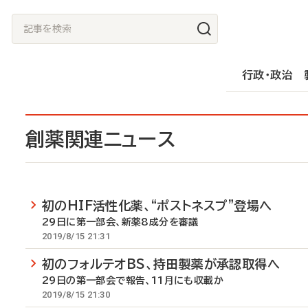
メ
記
イ
事
ン
を
行政・政治
コ
検
ン
索
テ
創薬関連ニュース
ン
ツ
に
初のHIF活性化薬、“ポストネスプ”登場へ
移
29日に第一部会、新薬8成分を審議
動
2019/8/15 21:31
初のフォルテオBS、持田製薬が承認取得へ
29日の第一部会で報告、11月にも収載か
2019/8/15 21:30