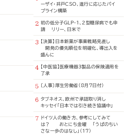
ーザイ・井戸CSO、進行に応じたパイ
プライン構築
初の低分子GLP-1、2型糖尿病でも申
請 リリー、日米で
【決算】日本新薬が事業戦略見直し
開発の優先順位を明確化、導出入を
盛んに
【中医協】医療機器3製品の保険適用を
了承
〔人事〕厚生労働省（8月7日付）
タブネオス、欧州で承認取り消し
キッセイ「日本では引き続き協議中」
ドイツ人の働き方、参考にしてみて
は？ おとにち金曜 「うぱのちい
さな一歩のはなし」（17）