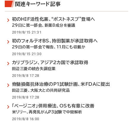
関連キーワード記事
初のHIF活性化薬、“ポストネスプ”登場へ
29日に第一部会、新薬8成分を審議
2019/8/15 21:31
初のフォルテオBS、持田製薬が承認取得へ
29日の第一部会で報告、11月にも収載か
2019/8/15 21:30
カリプラジン、アジア2カ国で承認取得
田辺三菱の統合失調症薬
2019/8/8 17:28
脊髄損傷抗体治療のP1試験計画、米FDAに提出
田辺三菱、大阪大との共同研究品
2019/8/8 17:28
「ベージニオ」併用療法、OSも有意に改善
米リリー、再発乳がんP3試験で中間解析
2019/8/8 16:00