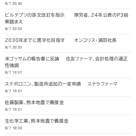
8/7 20:43
ビルテプソの添文改訂を指示 厚労省、24年公表のP3結
果踏まえ
8/7 20:33
2030年までに黒字化目指す オンコリス・浦田社長
8/7 20:33
米ゴッサムの報告書に反論 住友ファーマ、会計処理の適正
性強調
8/7 19:37
ステボロニン、製造所追加の一変申請 ステラファーマ
8/7 19:31
佐藤製薬、熊本地震で義援金
8/7 19:31
生化学工業、熊本地震で義援金
8/7 18:50