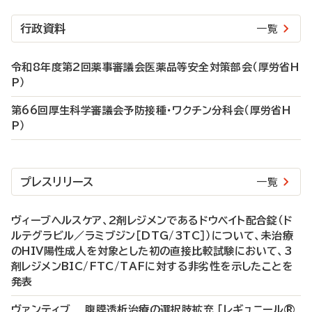
行政資料
一覧
令和8年度第2回薬事審議会医薬品等安全対策部会（厚労省H
P）
第66回厚生科学審議会予防接種・ワクチン分科会（厚労省H
P）
プレスリリース
一覧
ヴィーブヘルスケア、2剤レジメンであるドウベイト配合錠（ド
ルテグラビル／ラミブジン［DTG/3TC］）について、未治療
のHIV陽性成人を対象とした初の直接比較試験において、3
剤レジメンBIC/FTC/TAFに対する非劣性を示したことを
発表
ヴァンティブ 腹膜透析治療の選択肢拡充 「レギュニール®