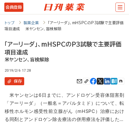
メ
会員登録
イ
ン
トップ
製薬企業
「アーリーダ」、mHSPCのP3試験で主要評価
項目達成 米ヤンセン、盲検解除
コ
ン
「アーリーダ」、mHSPCのP3試験で主要評価
テ
項目達成
ン
米ヤンセン、盲検解除
ツ
2019/2/6 17:28
に
保存
移
米ヤンセンは6日までに、アンドロゲン受容体阻害剤
動
「アーリーダ」（一般名＝アパルタミド）について、転
移性ホルモン感受性前立腺がん（mHSPC）治療におけ
る同剤とアンドロゲン除去療法の併用療法を評価した…