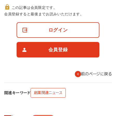
この記事は会員限定です。
非
会員登録すると最後までお読みいただけます。
会
員
の
ログイン
閲
覧
制
限
会員登録
に
つ
い
て
前のページに戻る
関連キーワード
創薬関連ニュース