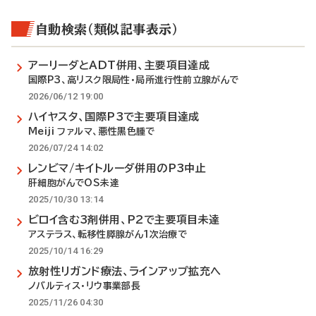
自動検索（類似記事表示）
アーリーダとADT併用、主要項目達成
国際P3、高リスク限局性・局所進行性前立腺がんで
2026/06/12 19:00
ハイヤスタ、国際P3で主要項目達成
Meiji ファルマ、悪性黒色腫で
2026/07/24 14:02
レンビマ/キイトルーダ併用のP3中止
肝細胞がんでOS未達
2025/10/30 13:14
ビロイ含む3剤併用、P2で主要項目未達
アステラス、転移性膵腺がん1次治療で
2025/10/14 16:29
放射性リガンド療法、ラインアップ拡充へ
ノバルティス・リウ事業部長
2025/11/26 04:30