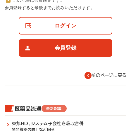
この記事は会員限定です。
非
会員登録すると最後までお読みいただけます。
会
員
の
ログイン
閲
覧
制
限
会員登録
に
つ
い
て
前のページに戻る
医薬品流通
最新記事
東邦HD、システム子会社を吸収合併
開発機能の向上など図る