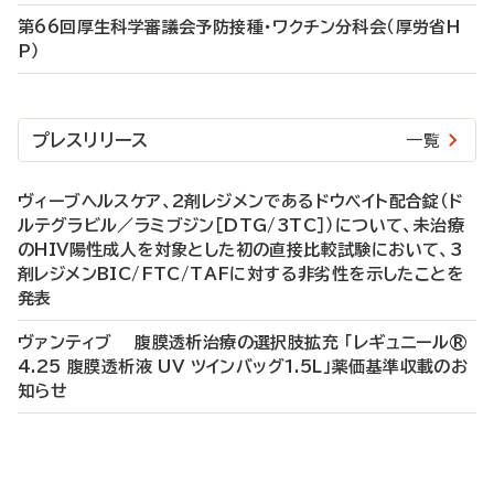
第66回厚生科学審議会予防接種・ワクチン分科会（厚労省H
P）
プレスリリース
一覧
ヴィーブヘルスケア、2剤レジメンであるドウベイト配合錠（ド
ルテグラビル／ラミブジン［DTG/3TC］）について、未治療
のHIV陽性成人を対象とした初の直接比較試験において、3
剤レジメンBIC/FTC/TAFに対する非劣性を示したことを
発表
ヴァンティブ 腹膜透析治療の選択肢拡充 「レギュニール®
4.25 腹膜透析液 UV ツインバッグ1.5L」薬価基準収載のお
知らせ
P