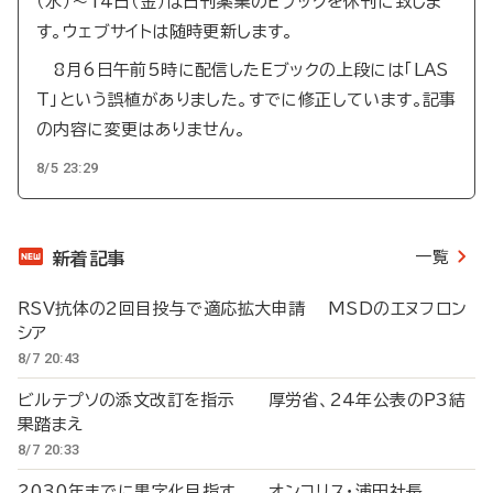
（水）～14日（金）は日刊薬業のEブックを休刊に致しま
す。ウェブサイトは随時更新します。
8月6日午前5時に配信したEブックの上段には「LAS
T」という誤植がありました。すでに修正しています。記事
の内容に変更はありません。
8/5 23:29
一覧
新着記事
RSV抗体の2回目投与で適応拡大申請 MSDのエヌフロン
シア
8/7 20:43
ビルテプソの添文改訂を指示 厚労省、24年公表のP3結
果踏まえ
8/7 20:33
2030年までに黒字化目指す オンコリス・浦田社長