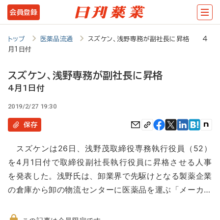
メ
会員登録
イ
ン
トップ
医薬品流通
スズケン、浅野専務が副社長に昇格 4
月1日付
コ
ン
スズケン、浅野専務が副社長に昇格
テ
4月1日付
ン
2019/2/27 19:30
ツ
保存
に
スズケンは26日、浅野茂取締役専務執行役員（52）
移
を4月1日付で取締役副社長執行役員に昇格させる人事
動
を発表した。浅野氏は、卸業界で先駆けとなる製薬企業
の倉庫から卸の物流センターに医薬品を運ぶ「メーカ…