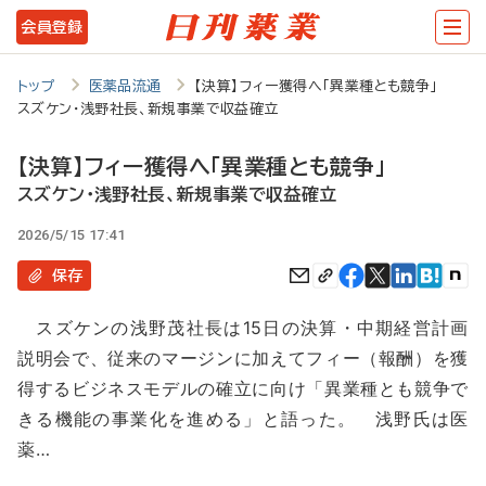
メ
会員登録
イ
ン
トップ
医薬品流通
【決算】フィー獲得へ「異業種とも競争」
スズケン・浅野社長、新規事業で収益確立
コ
ン
【決算】フィー獲得へ「異業種とも競争」
テ
スズケン・浅野社長、新規事業で収益確立
ン
2026/5/15 17:41
ツ
保存
に
スズケンの浅野茂社長は15日の決算・中期経営計画
移
説明会で、従来のマージンに加えてフィー（報酬）を獲
動
得するビジネスモデルの確立に向け「異業種とも競争で
きる機能の事業化を進める」と語った。 浅野氏は医
薬…