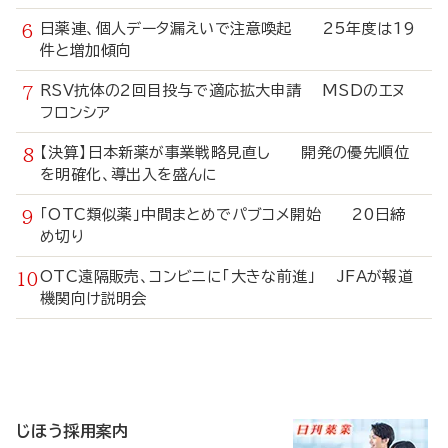
日薬連、個人データ漏えいで注意喚起 25年度は19
件と増加傾向
RSV抗体の2回目投与で適応拡大申請 MSDのエヌ
フロンシア
【決算】日本新薬が事業戦略見直し 開発の優先順位
を明確化、導出入を盛んに
「OTC類似薬」中間まとめでパブコメ開始 20日締
め切り
OTC遠隔販売、コンビニに「大きな前進」 JFAが報道
機関向け説明会
寄
稿
じほう採用案内