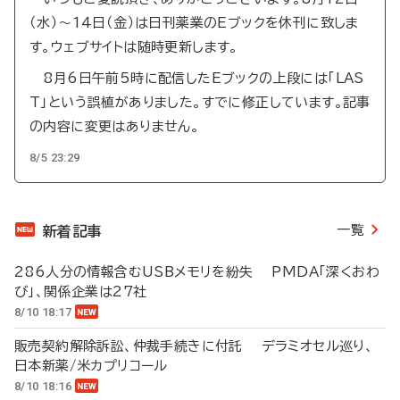
（水）～14日（金）は日刊薬業のEブックを休刊に致しま
す。ウェブサイトは随時更新します。
8月6日午前5時に配信したEブックの上段には「LAS
T」という誤植がありました。すでに修正しています。記事
の内容に変更はありません。
8/5 23:29
一覧
新着記事
286人分の情報含むUSBメモリを紛失 PMDA「深くおわ
び」、関係企業は27社
8/10 18:17
販売契約解除訴訟、仲裁手続きに付託 デラミオセル巡り、
日本新薬/米カプリコール
8/10 18:16