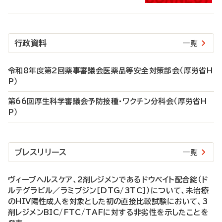
行政資料
一覧
令和8年度第2回薬事審議会医薬品等安全対策部会（厚労省H
P）
第66回厚生科学審議会予防接種・ワクチン分科会（厚労省H
P）
プレスリリース
一覧
ヴィーブヘルスケア、2剤レジメンであるドウベイト配合錠（ド
ルテグラビル／ラミブジン［DTG/3TC］）について、未治療
のHIV陽性成人を対象とした初の直接比較試験において、3
剤レジメンBIC/FTC/TAFに対する非劣性を示したことを