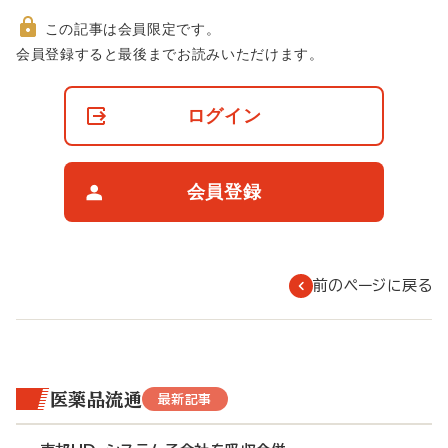
この記事は会員限定です。
非
会員登録すると最後までお読みいただけます。
会
員
の
ログイン
閲
覧
制
限
会員登録
に
つ
い
て
前のページに戻る
医薬品流通
最新記事