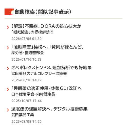
自動検索（類似記事表示）
【解説】不眠症、DORAの処方拡大か
「睡眠障害」の標榜解禁で
2026/07/06 04:30
「睡眠障害」標榜へ、「賛同がほとんど」
厚労省・医道審部会
2026/01/16 10:23
オベポレクストンP3、追加解析でも好結果
武田薬品のナルコレプシー治療薬
2026/06/16 14:19
「睡眠薬の適正使用・休薬GL」改訂へ
日本睡眠学会・内村理事長
2025/10/07 17:44
過眠症の課題解決へ、デジタル技術募集
武田薬品工業
2025/08/08 14:20