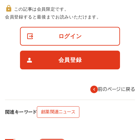
この記事は会員限定です。
非
会員登録すると最後までお読みいただけます。
会
員
の
ログイン
閲
覧
制
限
会員登録
に
つ
い
て
前のページに戻る
関連キーワード
創薬関連ニュース