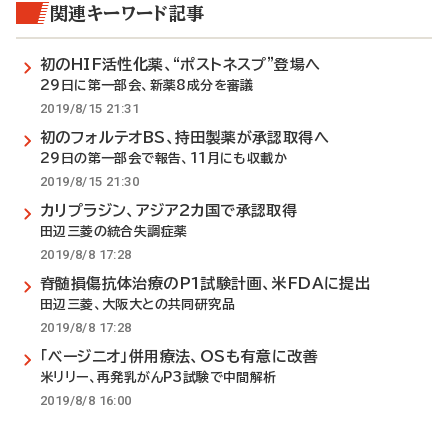
関連キーワード記事
初のHIF活性化薬、“ポストネスプ”登場へ
29日に第一部会、新薬8成分を審議
2019/8/15 21:31
初のフォルテオBS、持田製薬が承認取得へ
29日の第一部会で報告、11月にも収載か
2019/8/15 21:30
カリプラジン、アジア2カ国で承認取得
田辺三菱の統合失調症薬
2019/8/8 17:28
脊髄損傷抗体治療のP1試験計画、米FDAに提出
田辺三菱、大阪大との共同研究品
2019/8/8 17:28
「ベージニオ」併用療法、OSも有意に改善
米リリー、再発乳がんP3試験で中間解析
2019/8/8 16:00