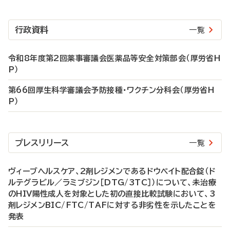
行政資料
一覧
令和8年度第2回薬事審議会医薬品等安全対策部会（厚労省H
P）
第66回厚生科学審議会予防接種・ワクチン分科会（厚労省H
P）
プレスリリース
一覧
ヴィーブヘルスケア、2剤レジメンであるドウベイト配合錠（ド
ルテグラビル／ラミブジン［DTG/3TC］）について、未治療
のHIV陽性成人を対象とした初の直接比較試験において、3
剤レジメンBIC/FTC/TAFに対する非劣性を示したことを
発表