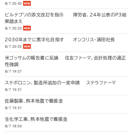
8/7 20:43
ビルテプソの添文改訂を指示 厚労省、24年公表のP3結
果踏まえ
8/7 20:33
2030年までに黒字化目指す オンコリス・浦田社長
8/7 20:33
米ゴッサムの報告書に反論 住友ファーマ、会計処理の適正
性強調
8/7 19:37
ステボロニン、製造所追加の一変申請 ステラファーマ
8/7 19:31
佐藤製薬、熊本地震で義援金
8/7 19:31
生化学工業、熊本地震で義援金
8/7 18:50