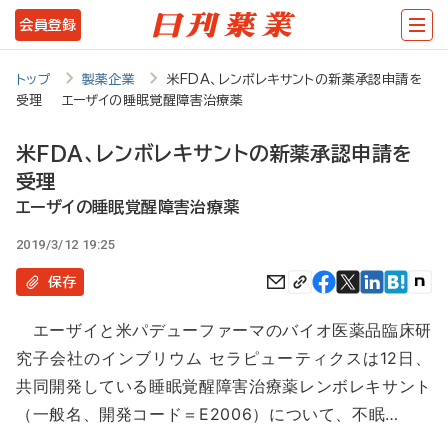
メ
会員登録
イ
ン
トップ
製薬企業
米FDA、レンボレキサントの新薬承認申請を
受理 エーザイの睡眠覚醒障害治療薬
コ
ン
米FDA、レンボレキサントの新薬承認申請を
テ
受理
ン
エーザイの睡眠覚醒障害治療薬
ツ
2019/3/12 19:25
に
保存
移
エーザイと米パデューファーマのバイオ医薬品臨床研
動
究子会社のインブリウム セラピューティクスは12日、
共同開発している睡眠覚醒障害治療薬レンボレキサント
（一般名、開発コード＝E2006）について、不眠…