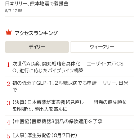
日本リリー、熊本地震で義援金
8/7 17:55
アクセスランキング
デイリー
ウィークリー
次世代AD薬、開発戦略を具体化 エーザイ・井戸CS
O、進行に応じたパイプライン構築
初の低分子GLP-1、2型糖尿病でも申請 リリー、日米
で
【決算】日本新薬が事業戦略見直し 開発の優先順位
を明確化、導出入を盛んに
【中医協】医療機器3製品の保険適用を了承
〔人事〕厚生労働省（8月7日付）