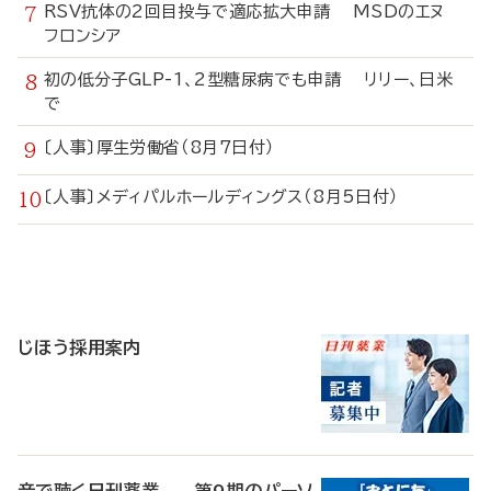
RSV抗体の2回目投与で適応拡大申請 MSDのエヌ
フロンシア
初の低分子GLP-1、2型糖尿病でも申請 リリー、日米
で
〔人事〕厚生労働省（8月7日付）
〔人事〕メディパルホールディングス（8月5日付）
寄
稿
じほう採用案内