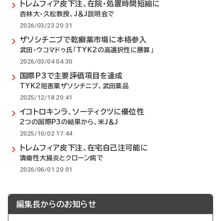
トレムフィア皮下注、在院・処置時間短縮に
杏林大・久松教授、J＆J説明会で
2026/03/23 20:31
ザソシチニブで乾癬薬市場に本格参入
武田・ウコマドゥ氏「TYK2の高選択性に勝算」
2026/03/04 04:30
国際P3で主要評価項目を達成
TYK2阻害薬ザソシチニブ、武田薬品
2025/12/18 20:41
イコトロキンラ、ソーティクツに優位性
2つの国際P3の結果から、米J＆J
2025/10/02 17:44
トレムフィア皮下注、在宅自己注可能に
潰瘍性大腸炎とクローン病で
2026/06/01 20:01
編集長からのお知らせ