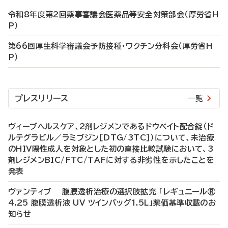
令和8年度第2回薬事審議会医薬品等安全対策部会（厚労省H
P）
第66回厚生科学審議会予防接種・ワクチン分科会（厚労省H
P）
プレスリリース
一覧
ヴィーブヘルスケア、2剤レジメンであるドウベイト配合錠（ド
ルテグラビル／ラミブジン［DTG/3TC］）について、未治療
のHIV陽性成人を対象とした初の直接比較試験において、3
剤レジメンBIC/FTC/TAFに対する非劣性を示したことを
発表
ヴァンティブ 腹膜透析治療の選択肢拡充 「レギュニール®
4.25 腹膜透析液 UV ツインバッグ1.5L」薬価基準収載のお
知らせ