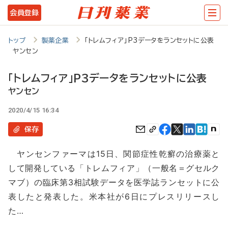
メ
会員登録
イ
ン
トップ
製薬企業
「トレムフィア」P3データをランセットに公表
ヤンセン
コ
ン
「トレムフィア」P3データをランセットに公表
テ
ヤンセン
ン
2020/4/15 16:34
ツ
保存
に
ヤンセンファーマは15日、関節症性乾癬の治療薬と
移
して開発している「トレムフィア」（一般名＝グセルク
動
マブ）の臨床第3相試験データを医学誌ランセットに公
表したと発表した。米本社が6日にプレスリリースし
た…