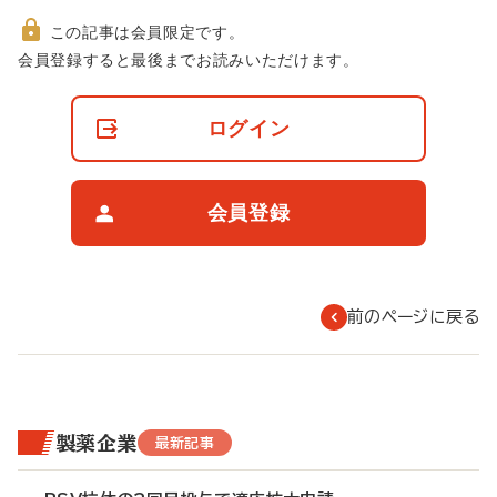
この記事は会員限定です。
非
会員登録すると最後までお読みいただけます。
会
員
の
ログイン
閲
覧
制
限
会員登録
に
つ
い
て
前のページに戻る
製薬企業
最新記事