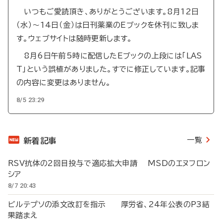
いつもご愛読頂き、ありがとうございます。8月12日
（水）～14日（金）は日刊薬業のEブックを休刊に致しま
す。ウェブサイトは随時更新します。
8月6日午前5時に配信したEブックの上段には「LAS
T」という誤植がありました。すでに修正しています。記事
の内容に変更はありません。
8/5 23:29
一覧
新着記事
RSV抗体の2回目投与で適応拡大申請 MSDのエヌフロン
シア
8/7 20:43
ビルテプソの添文改訂を指示 厚労省、24年公表のP3結
果踏まえ