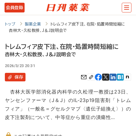
メ
会員登録
イ
ン
トップ
製薬企業
トレムフィア皮下注、在院・処置時間短縮に
杏林大・久松教授、J＆J説明会で
コ
ン
トレムフィア皮下注、在院・処置時間短縮に
テ
杏林大・久松教授、J＆J説明会で
ン
2026/3/23 20:31
ツ
保存
に
杏林大医学部消化器内科学の久松理一教授は23日、
移
ヤンセンファーマ（J＆J）のIL-23p19阻害剤「トレム
動
フィア」（一般名＝グセルクマブ〈遺伝子組換え〉）の
皮下注製剤について、中等症から重症の潰瘍性…