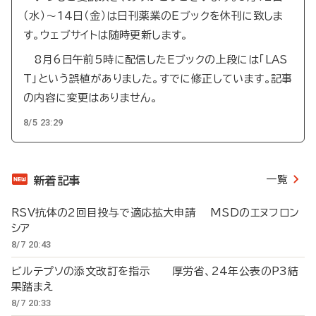
（水）～14日（金）は日刊薬業のEブックを休刊に致しま
す。ウェブサイトは随時更新します。
8月6日午前5時に配信したEブックの上段には「LAS
T」という誤植がありました。すでに修正しています。記事
の内容に変更はありません。
8/5 23:29
一覧
新着記事
RSV抗体の2回目投与で適応拡大申請 MSDのエヌフロン
シア
8/7 20:43
ビルテプソの添文改訂を指示 厚労省、24年公表のP3結
果踏まえ
8/7 20:33