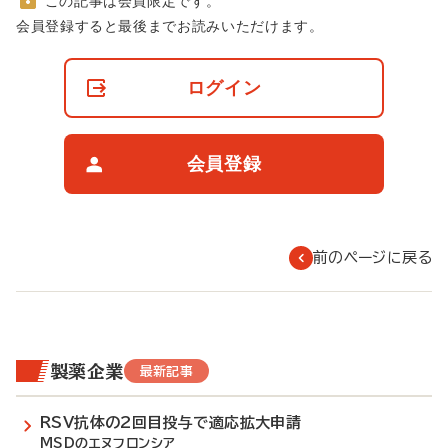
この記事は会員限定です。
非
会員登録すると最後までお読みいただけます。
会
員
の
ログイン
閲
覧
制
限
会員登録
に
つ
い
て
前のページに戻る
製薬企業
最新記事
RSV抗体の2回目投与で適応拡大申請
MSDのエヌフロンシア