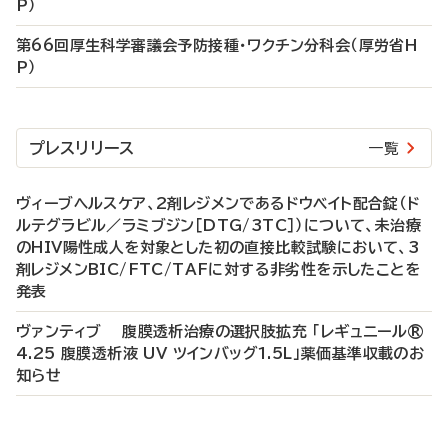
P）
第66回厚生科学審議会予防接種・ワクチン分科会（厚労省H
P）
プレスリリース
一覧
ヴィーブヘルスケア、2剤レジメンであるドウベイト配合錠（ド
ルテグラビル／ラミブジン［DTG/3TC］）について、未治療
のHIV陽性成人を対象とした初の直接比較試験において、3
剤レジメンBIC/FTC/TAFに対する非劣性を示したことを
発表
ヴァンティブ 腹膜透析治療の選択肢拡充 「レギュニール®
4.25 腹膜透析液 UV ツインバッグ1.5L」薬価基準収載のお
知らせ