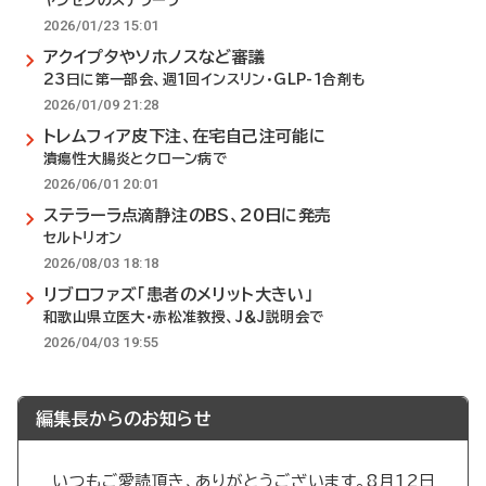
ヤンセンのステラーラ
2026/01/23 15:01
アクイプタやソホノスなど審議
23日に第一部会、週1回インスリン・GLP-1合剤も
2026/01/09 21:28
トレムフィア皮下注、在宅自己注可能に
潰瘍性大腸炎とクローン病で
2026/06/01 20:01
ステラーラ点滴静注のBS、20日に発売
セルトリオン
2026/08/03 18:18
リブロファズ「患者のメリット大きい」
和歌山県立医大・赤松准教授、J＆J説明会で
2026/04/03 19:55
編集長からのお知らせ
いつもご愛読頂き、ありがとうございます。8月12日