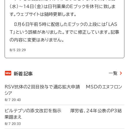
（水）～14日（金）は日刊薬業のEブックを休刊に致しま
す。ウェブサイトは随時更新します。
8月6日午前5時に配信したEブックの上段には「LAS
T」という誤植がありました。すでに修正しています。記事
の内容に変更はありません。
8/5 23:29
一覧
新着記事
RSV抗体の2回目投与で適応拡大申請 MSDのエヌフロン
シア
8/7 20:43
ビルテプソの添文改訂を指示 厚労省、24年公表のP3結
果踏まえ
8/7 20:33