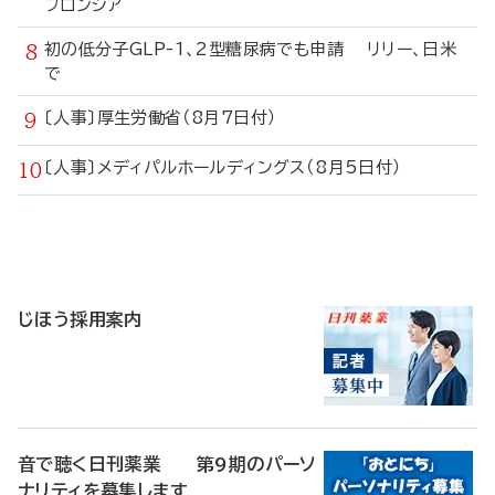
フロンシア
初の低分子GLP-1、2型糖尿病でも申請 リリー、日米
で
〔人事〕厚生労働省（8月7日付）
〔人事〕メディパルホールディングス（8月5日付）
寄
稿
じほう採用案内
音で聴く日刊薬業 第9期のパーソ
ナリティを募集します