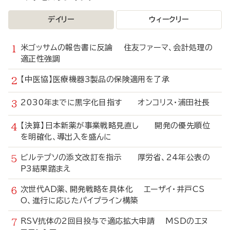
デイリー
ウィークリー
米ゴッサムの報告書に反論 住友ファーマ、会計処理の
適正性強調
【中医協】医療機器3製品の保険適用を了承
2030年までに黒字化目指す オンコリス・浦田社長
【決算】日本新薬が事業戦略見直し 開発の優先順位
を明確化、導出入を盛んに
ビルテプソの添文改訂を指示 厚労省、24年公表の
P3結果踏まえ
次世代AD薬、開発戦略を具体化 エーザイ・井戸CS
O、進行に応じたパイプライン構築
RSV抗体の2回目投与で適応拡大申請 MSDのエヌ