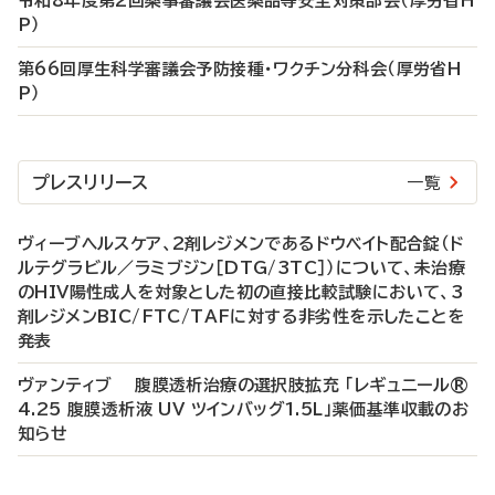
令和8年度第2回薬事審議会医薬品等安全対策部会（厚労省H
P）
第66回厚生科学審議会予防接種・ワクチン分科会（厚労省H
P）
プレスリリース
一覧
ヴィーブヘルスケア、2剤レジメンであるドウベイト配合錠（ド
ルテグラビル／ラミブジン［DTG/3TC］）について、未治療
のHIV陽性成人を対象とした初の直接比較試験において、3
剤レジメンBIC/FTC/TAFに対する非劣性を示したことを
発表
ヴァンティブ 腹膜透析治療の選択肢拡充 「レギュニール®
4.25 腹膜透析液 UV ツインバッグ1.5L」薬価基準収載のお
知らせ