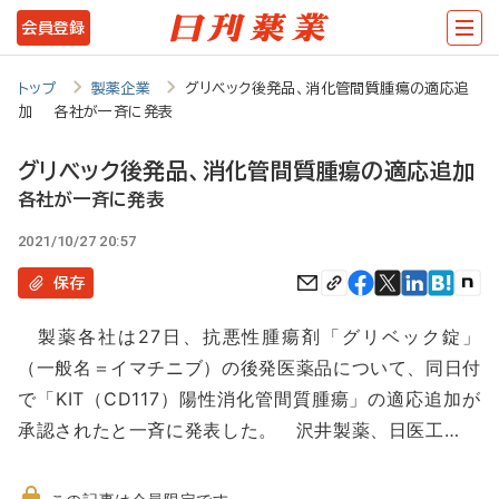
メ
会員登録
イ
ン
トップ
製薬企業
グリベック後発品、消化管間質腫瘍の適応追
加 各社が一斉に発表
コ
ン
グリベック後発品、消化管間質腫瘍の適応追加
テ
各社が一斉に発表
ン
2021/10/27 20:57
ツ
保存
に
製薬各社は27日、抗悪性腫瘍剤「グリベック錠」
移
（一般名＝イマチニブ）の後発医薬品について、同日付
動
で「KIT（CD117）陽性消化管間質腫瘍」の適応追加が
承認されたと一斉に発表した。 沢井製薬、日医工…