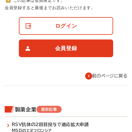
この記事は会員限定です。
非
会員登録すると最後までお読みいただけます。
会
員
の
ログイン
閲
覧
制
限
会員登録
に
つ
い
て
前のページに戻る
製薬企業
最新記事
RSV抗体の2回目投与で適応拡大申請
MSDのエヌフロンシア