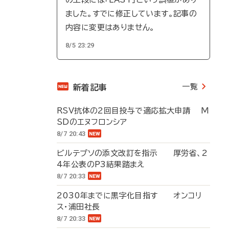
ました。すでに修正しています。記事の
内容に変更はありません。
8/5 23:29
一覧
新着記事
RSV抗体の2回目投与で適応拡大申請 M
SDのエヌフロンシア
8/7 20:43
ビルテプソの添文改訂を指示 厚労省、2
4年公表のP3結果踏まえ
8/7 20:33
2030年までに黒字化目指す オンコリ
ス・浦田社長
8/7 20:33