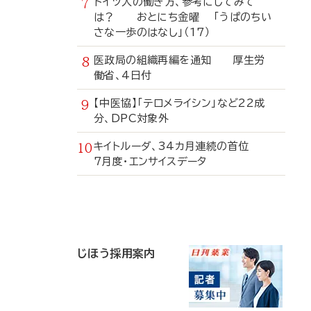
ドイツ人の働き方、参考にしてみて
は？ おとにち金曜 「うぱのちい
さな一歩のはなし」（17）
医政局の組織再編を通知 厚生労
働省、4日付
【中医協】「テロメライシン」など22成
分、DPC対象外
キイトルーダ、34カ月連続の首位
7月度・エンサイスデータ
寄
稿
じほう採用案内