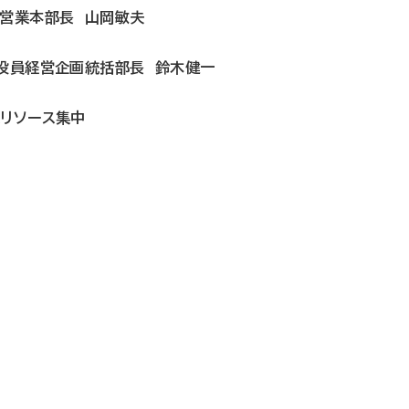
薬営業本部長 山岡敏夫
行役員経営企画統括部長 鈴木健一
業リソース集中