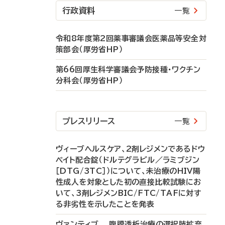
行政資料
一覧
令和8年度第2回薬事審議会医薬品等安全対
策部会（厚労省HP）
第66回厚生科学審議会予防接種・ワクチン
分科会（厚労省HP）
プレスリリース
一覧
ヴィーブヘルスケア、2剤レジメンであるドウ
ベイト配合錠（ドルテグラビル／ラミブジン
［DTG/3TC］）について、未治療のHIV陽
性成人を対象とした初の直接比較試験にお
いて、3剤レジメンBIC/FTC/TAFに対す
る非劣性を示したことを発表
ヴァンティブ 腹膜透析治療の選択肢拡充