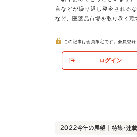
言などが繰り返し発令されるな
など、医薬品市場を取り巻く環
この記事は会員限定です。
会員登録
非
会
ログイン
員
の
閲
覧
制
限
に
つ
い
て
2022今年の展望 | 特集・連