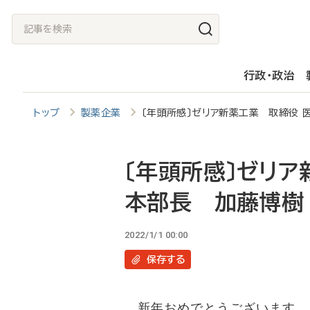
メ
記
イ
事
ン
を
行政・政治
コ
検
ン
索
トップ
製薬企業
〔年頭所感〕ゼリア新薬工業 取締役 
テ
ン
ツ
〔年頭所感〕ゼリア
に
本部長 加藤博樹
移
動
2022/1/1 00:00
保存
する
新年おめでとうございます。