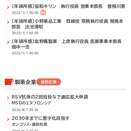
〔年頭所感〕協和キリン 執行役員 営業本部長 曽根川寛
2022/1/1 00:00
〔年頭所感〕小野薬品工業 取締役 常務執行役員 開発本
部長 出光清昭
2022/1/1 00:00
〔年頭所感〕塩野義製薬 上席執行役員 医薬事業本部長
畑中一浩
2022/1/1 00:00
製薬企業
最新記事
RSV抗体の2回目投与で適応拡大申請
MSDのエヌフロンシア
2026/8/7 20:43
2030年までに黒字化目指す
オンコリス・浦田社長