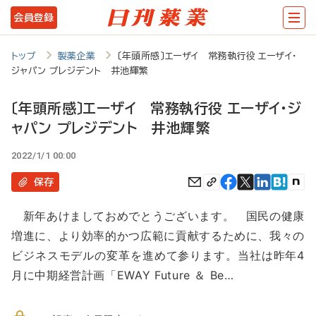
メ
会員登録
イ
ン
トップ
製薬企業
〔年頭所感〕エーザイ 常務執行役 エーザイ・
ジャパン プレジデント 井池輝繁
コ
ン
〔年頭所感〕エーザイ 常務執行役 エーザイ・ジ
テ
ャパン プレジデント 井池輝繁
ン
2022/1/1 00:00
ツ
保存
に
移
新年あけましておめでとうございます。 国民の健康
増進に、より効率的かつ広範に貢献するために、我々の
動
ビジネスモデルの変革を進めて参ります。当社は昨年4
月に中期経営計画「EWAY Future ＆ Be…