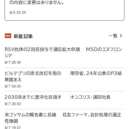
の内容に変更はありません。
8/5 23:29
一覧
新着記事
RSV抗体の2回目投与で適応拡大申請 MSDのエヌフロン
シア
8/7 20:43
ビルテプソの添文改訂を指示 厚労省、24年公表のP3結
果踏まえ
8/7 20:33
2030年までに黒字化目指す オンコリス・浦田社長
8/7 20:33
米ゴッサムの報告書に反論 住友ファーマ、会計処理の適正
性強調
8/7 19:37