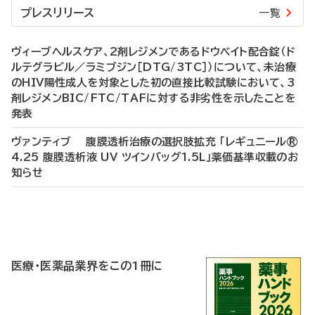
プレスリリース
一覧
ヴィーブヘルスケア、2剤レジメンであるドウベイト配合錠（ド
ルテグラビル／ラミブジン［DTG/3TC］）について、未治療
のHIV陽性成人を対象とした初の直接比較試験において、3
剤レジメンBIC/FTC/TAFに対する非劣性を示したことを
発表
ヴァンティブ 腹膜透析治療の選択肢拡充 「レギュニール®
4.25 腹膜透析液 UV ツインバッグ1.5L」薬価基準収載のお
知らせ
P
R
医療・医薬品業界をこの1冊に