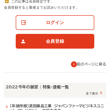
この記事は会員限定です。
非
会員登録すると最後までお読みいただけます。
会
員
の
ログイン
閲
覧
制
限
会員登録
に
つ
い
て
前のページに戻る
2022今年の展望 | 特集・連載一覧
全て表示
〔年頭所感〕武田薬品工業 ジャパンファーマビジネスユニ