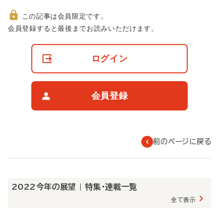
この記事は会員限定です。
非
会員登録すると最後までお読みいただけます。
会
員
の
ログイン
閲
覧
制
限
会員登録
に
つ
い
て
前のページに戻る
2022今年の展望 | 特集・連載一覧
全て表示