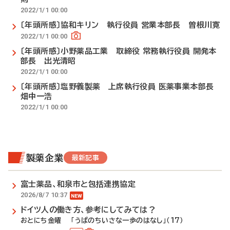
2022/1/1 00:00
〔年頭所感〕協和キリン 執行役員 営業本部長 曽根川寛
2022/1/1 00:00
〔年頭所感〕小野薬品工業 取締役 常務執行役員 開発本
部長 出光清昭
2022/1/1 00:00
〔年頭所感〕塩野義製薬 上席執行役員 医薬事業本部長
畑中一浩
2022/1/1 00:00
製薬企業
最新記事
富士薬品、和泉市と包括連携協定
2026/8/7 10:37
ドイツ人の働き方、参考にしてみては？
おとにち金曜 「うぱのちいさな一歩のはなし」（17）