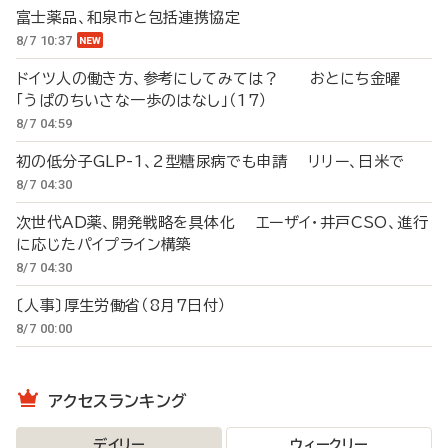
富士薬品、和泉市と包括連携協定
8/7 10:37
ドイツ人の働き方、参考にしてみては？ おとにち金曜
「うぱのちいさな一歩のはなし」（17）
8/7 04:59
初の低分子GLP-1、2型糖尿病でも申請 リリー、日米で
8/7 04:30
次世代AD薬、開発戦略を具体化 エーザイ・井戸CSO、進行
に応じたパイプライン構築
8/7 04:30
〔人事〕厚生労働省（8月7日付）
8/7 00:00
アクセスランキング
デイリー
ウィークリー