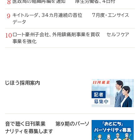
医政局の組織再編を通知 厚生労働省、4日付
キイトルーダ、34カ月連続の首位 7月度・エンサイス
データ
ロート豪州子会社、外用鎮痛剤事業を買収 セルフケア
事業を強化
寄
稿
じほう採用案内
音で聴く日刊薬業 第9期のパーソ
ナリティを募集します