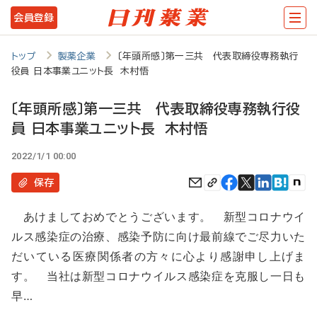
メ
会員登録
イ
ン
トップ
製薬企業
〔年頭所感〕第一三共 代表取締役専務執行
役員 日本事業ユニット長 木村悟
コ
ン
〔年頭所感〕第一三共 代表取締役専務執行役
テ
員 日本事業ユニット長 木村悟
ン
2022/1/1 00:00
ツ
保存
に
移
あけましておめでとうございます。 新型コロナウイ
ルス感染症の治療、感染予防に向け最前線でご尽力いた
動
だいている医療関係者の方々に心より感謝申し上げま
す。 当社は新型コロナウイルス感染症を克服し一日も
早…