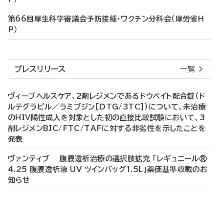
第66回厚生科学審議会予防接種・ワクチン分科会（厚労省H
P）
プレスリリース
一覧
ヴィーブヘルスケア、2剤レジメンであるドウベイト配合錠（ド
ルテグラビル／ラミブジン［DTG/3TC］）について、未治療
のHIV陽性成人を対象とした初の直接比較試験において、3
剤レジメンBIC/FTC/TAFに対する非劣性を示したことを
発表
ヴァンティブ 腹膜透析治療の選択肢拡充 「レギュニール®
4.25 腹膜透析液 UV ツインバッグ1.5L」薬価基準収載のお
知らせ
P