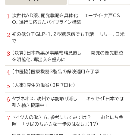
次世代AD薬、開発戦略を具体化 エーザイ・井戸CS
O、進行に応じたパイプライン構築
初の低分子GLP-1、2型糖尿病でも申請 リリー、日米
で
【決算】日本新薬が事業戦略見直し 開発の優先順位
を明確化、導出入を盛んに
【中医協】医療機器3製品の保険適用を了承
〔人事〕厚生労働省（8月7日付）
タブネオス、欧州で承認取り消し キッセイ「日本では
引き続き協議中」
ドイツ人の働き方、参考にしてみては？ おとにち金
曜 「うぱのちいさな一歩のはなし」（17）