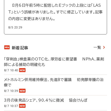
8月6日午前5時に配信したEブックの上段には「LAS
T」という誤植がありました。すでに修正しています。記事
の内容に変更はありません。
8/5 23:29
一覧
新着記事
「穿刺血」検査薬のOTC化、厚労省に要望書 NPhA、薬剤
師による補助の明確化も
8/7 10:40
メトホルミン併用維持療法、先進Bで審議 初発膠芽腫の治
療で
8/7 10:39
3月の後発品シェア、90.4％に微減 協会けんぽ
8/7 10:37