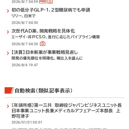
2026/8/7 04:59
初の低分子GLP-1、2型糖尿病でも申請
リリー、日米で
2026/8/7 04:30
次世代AD薬、開発戦略を具体化
エーザイ・井戸CSO、進行に応じたパイプライン構築
2026/8/7 04:30
【決算】日本新薬が事業戦略見直し
開発の優先順位を明確化、導出入を盛んに
2026/8/6 19:47
自動検索（類似記事表示）
〔年頭所感〕第一三共 取締役ジャパンビジネスユニット長
日本事業ユニット長兼メディカルアフェアーズ本部長 上
野司津子
2026/01/01 00:01