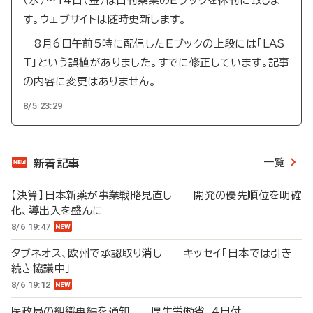
（水）～14日（金）は日刊薬業のEブックを休刊に致しま
す。ウェブサイトは随時更新します。
8月6日午前5時に配信したEブックの上段には「LAS
T」という誤植がありました。すでに修正しています。記事
の内容に変更はありません。
8/5 23:29
一覧
新着記事
【決算】日本新薬が事業戦略見直し 開発の優先順位を明確
化、導出入を盛んに
8/6 19:47
タブネオス、欧州で承認取り消し キッセイ「日本では引き
続き協議中」
8/6 19:12
医政局の組織再編を通知 厚生労働省、4日付