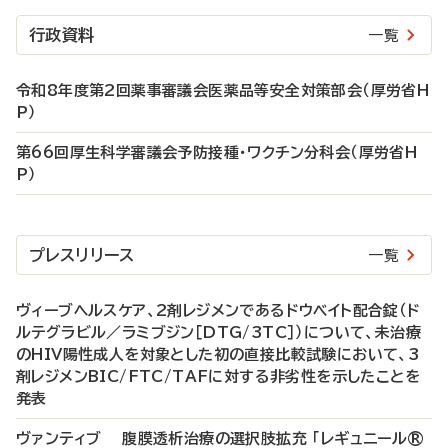
行政資料
一覧
令和8年度第2回薬事審議会医薬品等安全対策部会（厚労省H
P）
第66回厚生科学審議会予防接種・ワクチン分科会（厚労省H
P）
プレスリリース
一覧
ヴィーブヘルスケア、2剤レジメンであるドウベイト配合錠（ド
ルテグラビル／ラミブジン［DTG/3TC］）について、未治療
のHIV陽性成人を対象とした初の直接比較試験において、3
剤レジメンBIC/FTC/TAFに対する非劣性を示したことを
発表
ヴァンティブ 腹膜透析治療の選択肢拡充 「レギュニール®