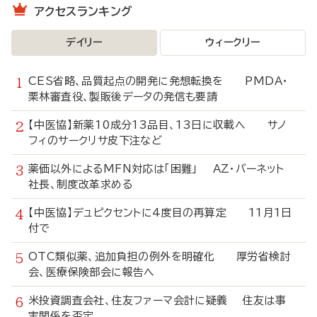
アクセスランキング
デイリー
ウィークリー
CES省略、品質起点の開発に発想転換を PMDA・
栗林審査役、製販後データの発信も要請
【中医協】新薬10成分13品目、13日に収載へ サノ
フィのサークリサ皮下注など
薬価以外によるMFN対応は「困難」 AZ・バーネット
社長、制度改革求める
【中医協】デュピクセントに4度目の再算定 11月1日
付で
OTC類似薬、追加負担の例外を明確化 厚労省検討
会、医療保険部会に報告へ
米投資調査会社、住友ファーマ会計に疑義 住友は事
実関係を否定