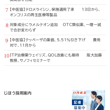
【中医協】テロメライシン、保険適用了承 13日から、
オンコリスの再生医療等製品
対象成分にラメルテオン追加 OTC類似薬、一増一減
で合計変わらず
【中医協】テッペーザの薬価、5.51％引き下げ 費用
対で、11月から
ITP治療薬ウェイリズ、QOL改善にも期待 阪大加藤
教授、サノフィセミナーで
寄
稿
じほう採用案内