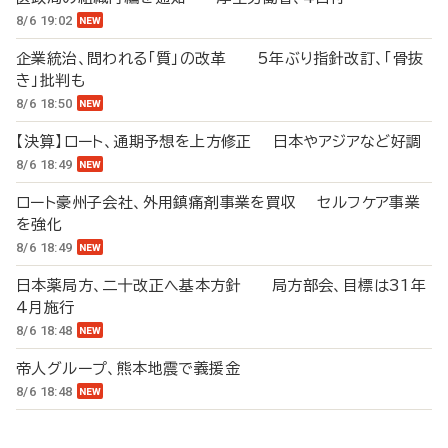
8/6 19:02
企業統治、問われる「質」の改革 5年ぶり指針改訂、「骨抜
き」批判も
8/6 18:50
【決算】ロート、通期予想を上方修正 日本やアジアなど好調
8/6 18:49
ロート豪州子会社、外用鎮痛剤事業を買収 セルフケア事業
を強化
8/6 18:49
日本薬局方、二十改正へ基本方針 局方部会、目標は31年
4月施行
8/6 18:48
帝人グループ、熊本地震で義援金
8/6 18:48