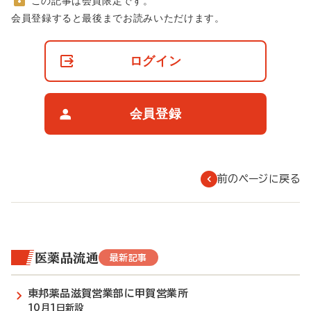
この記事は会員限定です。
非
会員登録すると最後までお読みいただけます。
会
員
の
ログイン
閲
覧
制
限
会員登録
に
つ
い
て
前のページに戻る
医薬品流通
最新記事
東邦薬品滋賀営業部に甲賀営業所
10月1日新設