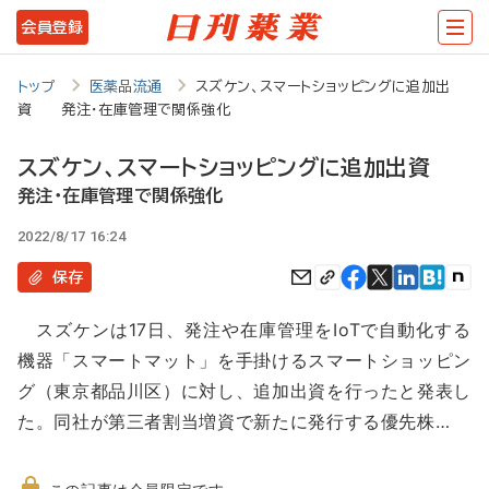
メ
会員登録
イ
ン
トップ
医薬品流通
スズケン、スマートショッピングに追加出
資 発注・在庫管理で関係強化
コ
ン
スズケン、スマートショッピングに追加出資
テ
発注・在庫管理で関係強化
ン
2022/8/17 16:24
ツ
保存
に
スズケンは17日、発注や在庫管理をIoTで自動化する
移
機器「スマートマット」を手掛けるスマートショッピン
動
グ（東京都品川区）に対し、追加出資を行ったと発表し
た。同社が第三者割当増資で新たに発行する優先株…