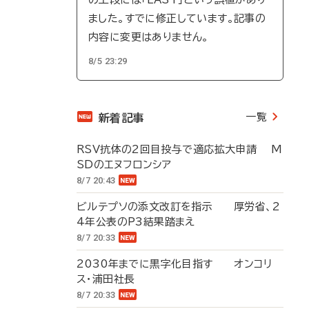
ました。すでに修正しています。記事の
内容に変更はありません。
8/5 23:29
一覧
新着記事
RSV抗体の2回目投与で適応拡大申請 M
SDのエヌフロンシア
8/7 20:43
ビルテプソの添文改訂を指示 厚労省、2
4年公表のP3結果踏まえ
8/7 20:33
2030年までに黒字化目指す オンコリ
ス・浦田社長
8/7 20:33