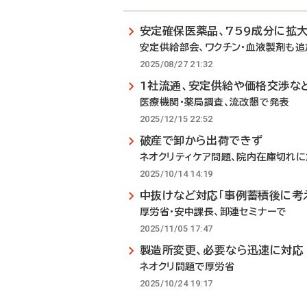
安定確保医薬品、759成分に拡
安定供給部会、ワクチン・血液製剤も追
2025/08/27 21:32
1社流通、安定供給や価格交渉な
医療機関・薬局調査、流改懇で発表
2025/12/15 22:52
破産で卸から出荷できず
ネオクリティケア問題、院内在庫切れ
2025/10/14 14:19
中抜けなど対応「事例蓄積後に考
厚労省・安中課長、卸連セミナーで
2025/11/05 17:47
製造所変更、必要なら迅速に対応
ネオクリ問題で厚労省
2025/10/24 19:17