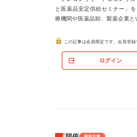
と医薬品安定供給セミナー」を
療機関や医薬品卸、製薬企業と
この記事は会員限定です。
会員登録
非
会
ログイン
員
の
閲
覧
制
限
に
つ
い
て
開催
最新記事