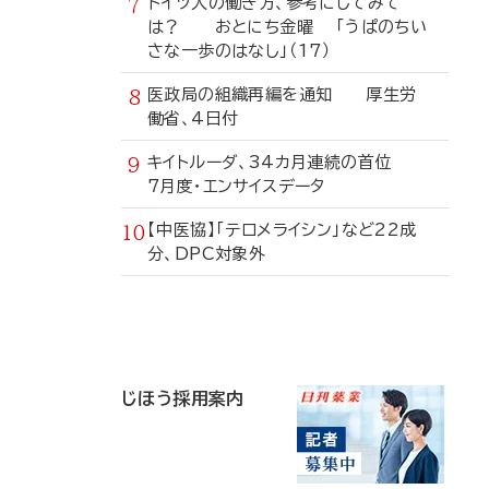
ドイツ人の働き方、参考にしてみて
は？ おとにち金曜 「うぱのちい
さな一歩のはなし」（17）
医政局の組織再編を通知 厚生労
働省、4日付
キイトルーダ、34カ月連続の首位
7月度・エンサイスデータ
【中医協】「テロメライシン」など22成
分、DPC対象外
寄
稿
じほう採用案内