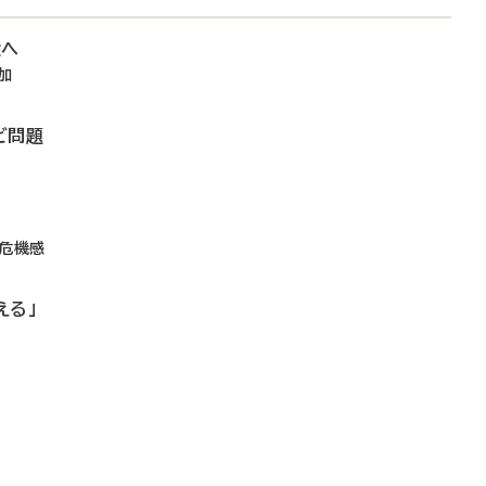
大へ
加
ど問題
に危機感
える」