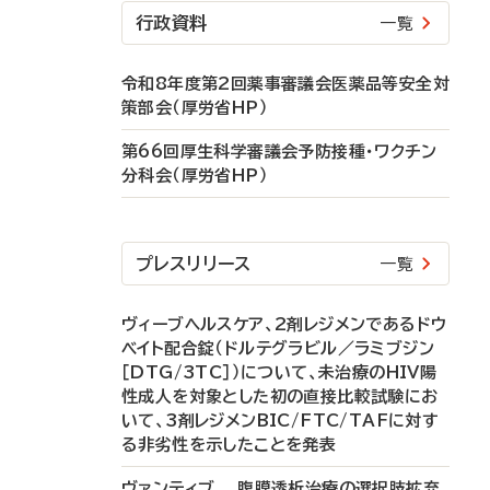
行政資料
一覧
令和8年度第2回薬事審議会医薬品等安全対
策部会（厚労省HP）
第66回厚生科学審議会予防接種・ワクチン
分科会（厚労省HP）
プレスリリース
一覧
ヴィーブヘルスケア、2剤レジメンであるドウ
ベイト配合錠（ドルテグラビル／ラミブジン
［DTG/3TC］）について、未治療のHIV陽
性成人を対象とした初の直接比較試験にお
いて、3剤レジメンBIC/FTC/TAFに対す
る非劣性を示したことを発表
ヴァンティブ 腹膜透析治療の選択肢拡充