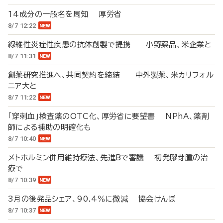
14成分の一般名を周知 厚労省
8/7 12:22
線維性炎症性疾患の抗体創製で提携 小野薬品、米企業と
8/7 11:31
創薬研究推進へ、共同契約を締結 中外製薬、米カリフォル
ニア大と
8/7 11:22
「穿刺血」検査薬のOTC化、厚労省に要望書 NPhA、薬剤
師による補助の明確化も
8/7 10:40
メトホルミン併用維持療法、先進Bで審議 初発膠芽腫の治
療で
8/7 10:39
3月の後発品シェア、90.4％に微減 協会けんぽ
8/7 10:37