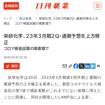
メ
会員登録
イ
ン
トップ
周辺産業
栄研化学、23年3月期2Q・通期予想を上方
修正 コロナ検査試薬の需要増で
コ
ン
栄研化学、23年3月期2Q・通期予想を上方修
テ
正
ン
コロナ検査試薬の需要増で
ツ
2022/9/20 22:36
に
保存
移
栄研化学は20日、2023年3月期第2四半期と通期の
動
業績予想の上方修正を発表した。新型コロナウイルス感
染症の第7波で感染者数がこれまでにない規模に増えた
ことに関連し、同社が開発したLAMP法による新…