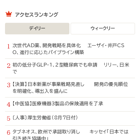
アクセスランキング
デイリー
ウィークリー
次世代AD薬、開発戦略を具体化 エーザイ・井戸CS
O、進行に応じたパイプライン構築
初の低分子GLP-1、2型糖尿病でも申請 リリー、日米
で
【決算】日本新薬が事業戦略見直し 開発の優先順位
を明確化、導出入を盛んに
【中医協】医療機器3製品の保険適用を了承
〔人事〕厚生労働省（8月7日付）
タブネオス、欧州で承認取り消し キッセイ「日本では
引き続き協議中」