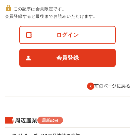
この記事は会員限定です。
非
会員登録すると最後までお読みいただけます。
会
員
の
ログイン
閲
覧
制
限
会員登録
に
つ
い
て
前のページに戻る
周辺産業
最新記事