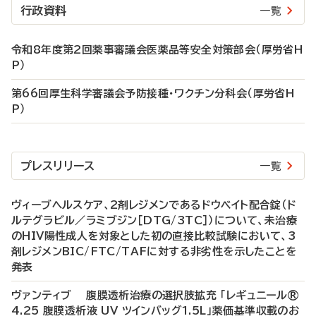
行政資料
一覧
令和8年度第2回薬事審議会医薬品等安全対策部会（厚労省H
P）
第66回厚生科学審議会予防接種・ワクチン分科会（厚労省H
P）
プレスリリース
一覧
ヴィーブヘルスケア、2剤レジメンであるドウベイト配合錠（ド
ルテグラビル／ラミブジン［DTG/3TC］）について、未治療
のHIV陽性成人を対象とした初の直接比較試験において、3
剤レジメンBIC/FTC/TAFに対する非劣性を示したことを
発表
ヴァンティブ 腹膜透析治療の選択肢拡充 「レギュニール®
4.25 腹膜透析液 UV ツインバッグ1.5L」薬価基準収載のお