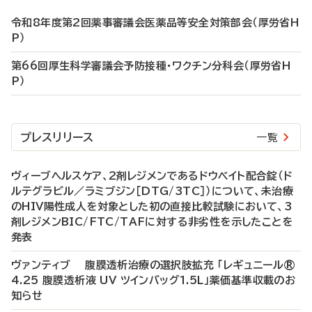
令和8年度第2回薬事審議会医薬品等安全対策部会（厚労省H
P）
第66回厚生科学審議会予防接種・ワクチン分科会（厚労省H
P）
プレスリリース
一覧
ヴィーブヘルスケア、2剤レジメンであるドウベイト配合錠（ド
ルテグラビル／ラミブジン［DTG/3TC］）について、未治療
のHIV陽性成人を対象とした初の直接比較試験において、3
剤レジメンBIC/FTC/TAFに対する非劣性を示したことを
発表
ヴァンティブ 腹膜透析治療の選択肢拡充 「レギュニール®
4.25 腹膜透析液 UV ツインバッグ1.5L」薬価基準収載のお
知らせ