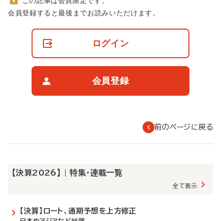
この記事は会員限定です。
非
会員登録すると最後までお読みいただけます。
会
員
の
ログイン
閲
覧
制
限
会員登録
に
つ
い
て
前のページに戻る
【決算2026】 | 特集・連載一覧
全て表示
【決算】ロート、通期予想を上方修正