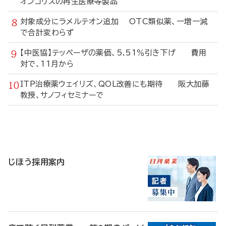
オンコリスの再生医療等製品
対象成分にラメルテオン追加 OTC類似薬、一増一減
で合計変わらず
【中医協】テッペーザの薬価、5.51％引き下げ 費用
対で、11月から
ITP治療薬ウェイリズ、QOL改善にも期待 阪大加藤
教授、サノフィセミナーで
寄
稿
じほう採用案内