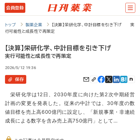
メ
会員登録
イ
ン
トップ
製薬企業
【決算】栄研化学、中計目標を引き下げ 実
行可能性と成長性で再策定
コ
ン
【決算】栄研化学、中計目標を引き下げ
テ
実行可能性と成長性で再策定
ン
2026/5/12 19:36
ツ
保存
に
栄研化学は12日、2030年度に向けた第2次中期経営
移
計画の変更を発表した。従来の中計では、30年度の数
動
値目標を売上高600億円に設定し、「新規事業・非連続
成長による数字を含み売上高750億円」として…