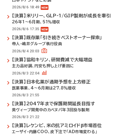
日本やアジアなど好調
2026/8/6 18:49
【決算】米リリー、GLP-1/GIP製剤が成長を牽引
26年1～6月期、51％増収
2026/8/6 17:35
【決算】既存薬「引き続きベストオーナー探索」
帝人・嶋井グループ執行役員
2026/8/4 20:03
【決算】協和キリン、研開費減で大幅増益
主力品好調、円安も押し上げ要因に
2026/8/3 22:04
【決算】日本化薬が通期予想を上方修正
医薬事業、4～6月期は27.8％増収
2026/8/3 21:55
【決算】2047年まで保護期間延長目指す
英ヴィーブ開発中のカベヌバ年3回投与製剤
2026/8/3 21:22
【決算】レケンビ、米の抗アミロイドβ市場首位
エーザイ・内藤COO、皮下注で「AD市場変わる」