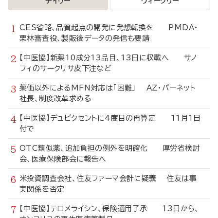
デイリー
ウィークリー
CES省略、品質起点の開発に発想転換を PMDA・
栗林審査役、製販後データの発信も要請
【中医協】新薬10成分13品目、13日に収載へ サノ
フィのサークリサ皮下注など
薬価以外によるMFN対応は「困難」 AZ・バーネット
社長、制度改革求める
【中医協】デュピクセントに4度目の再算定 11月1日
付で
OTC類似薬、追加負担の例外を明確化 厚労省検討
会、医療保険部会に報告へ
米投資調査会社、住友ファーマ会計に疑義 住友は事
実関係を否定
【中医協】テロメライシン、保険適用了承 13日から、