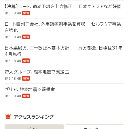
【決算】ロート、通期予想を上方修正 日本やアジアなど好調
8/6 18:49
ロート豪州子会社、外用鎮痛剤事業を買収 セルフケア事業
を強化
8/6 18:49
日本薬局方、二十改正へ基本方針 局方部会、目標は31年
4月施行
8/6 18:48
帝人グループ、熊本地震で義援金
8/6 18:48
ゼリア、熊本地震で義援金
8/6 18:48
アクセスランキング