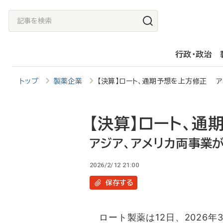
メ
記
イ
事
ン
を
行政・政治
コ
検
ン
索
トップ
製薬企業
【決算】ロート、通期予想を上方修正 ア
テ
ン
ツ
【決算】ロート、通
に
アジア、アメリカ両事業
移
2026/2/12 21:00
動
保存
する
ロート製薬は12日、2026