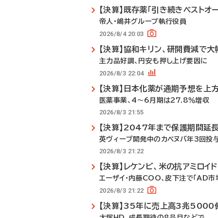
【決算】既存薬「引き続きベストオ
帝人・嶋井グループ執行役員
2026/8/4 20:03
【決算】協和キリン、研開費減で大
主力品好調、円安も押し上げ要因に
2026/8/3 22:04
【決算】日本化薬が通期予想を上
医薬事業、4～6月期は27.8％増収
2026/8/3 21:55
【決算】2047年まで保護期間延
英ヴィーブ開発中のカベヌバ年3回投
2026/8/3 21:22
【決算】レケンビ、米の抗アミロイ
エーザイ・内藤COO、皮下注で「AD市
2026/8/3 21:22
【決算】35年に売上高3兆500
大塚HD、成長期待の8品目などで