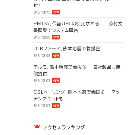
付）
8/6 13:45
PMDA、代替URLの使用求める 添付文
書閲覧でシステム障害
8/6 12:08
JCRファーマ、熊本地震で義援金
8/6 12:08
テルモ、熊本地震で義援金 自社製品も無
償提供
8/6 12:07
CSLベーリング、熊本地震で義援金 マッ
チングギフトも
8/6 12:07
アクセスランキング