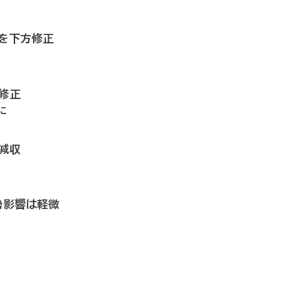
想を下方修正
修正
に
減収
勢影響は軽微