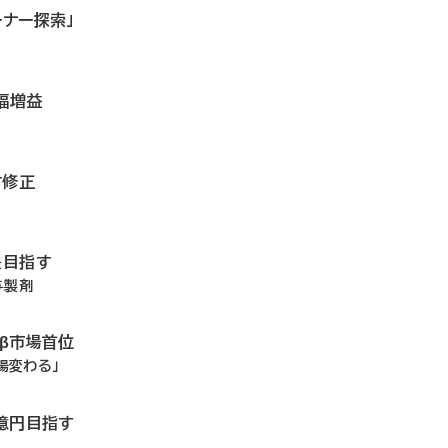
ーナー探索」
幅増益
方修正
長目指す
与製剤
ドβ市場首位
場変わる」
0億円目指す