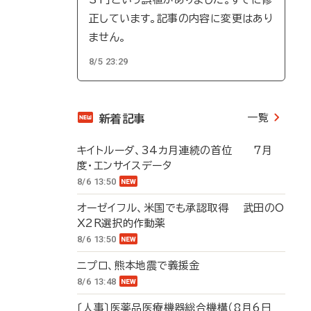
正しています。記事の内容に変更はあり
ません。
8/5 23:29
一覧
新着記事
キイトルーダ、34カ月連続の首位 7月
度・エンサイスデータ
8/6 13:50
オーゼイフル、米国でも承認取得 武田のO
X2R選択的作動薬
8/6 13:50
ニプロ、熊本地震で義援金
8/6 13:48
〔人事〕医薬品医療機器総合機構（8月6日