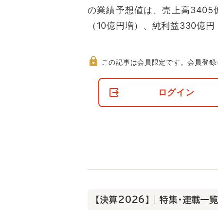
の業績予想値は、売上高3405
（10億円増）、純利益330億円
この記事は会員限定です。
会員登録
非
会
ログイン
員
の
閲
覧
制
限
に
つ
い
て
【決算2026】 | 特集・連載一