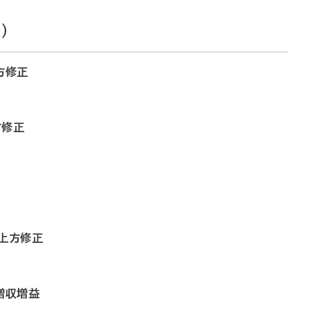
）
方修正
方修正
を上方修正
増収増益