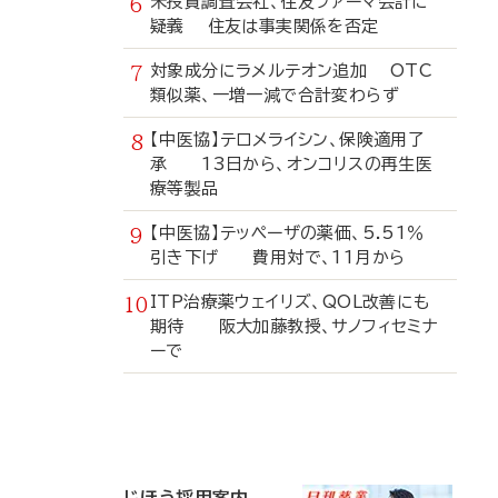
米投資調査会社、住友ファーマ会計に
疑義 住友は事実関係を否定
対象成分にラメルテオン追加 OTC
類似薬、一増一減で合計変わらず
【中医協】テロメライシン、保険適用了
承 13日から、オンコリスの再生医
療等製品
【中医協】テッペーザの薬価、5.51％
引き下げ 費用対で、11月から
ITP治療薬ウェイリズ、QOL改善にも
期待 阪大加藤教授、サノフィセミナ
ーで
寄
稿