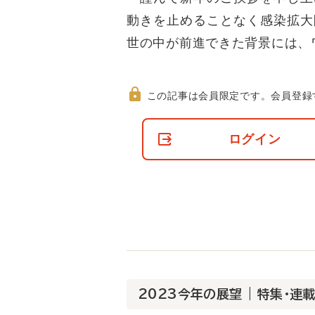
動きを止めることなく感染拡大
世の中が前進できた背景には、
この記事は会員限定です。
会員登録
非
会
ログイン
員
の
閲
覧
制
限
に
つ
い
て
2023今年の展望 | 特集・連