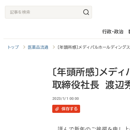
メ
記
イ
事
ン
を
行政・政治
コ
検
ン
索
トップ
医薬品流通
〔年頭所感〕メディパルホールディング
テ
ン
ツ
〔年頭所感〕メデ
に
取締役社長 渡辺
移
動
2023/1/1 00:00
保存
する
謹んで新年のご挨拶を申し上