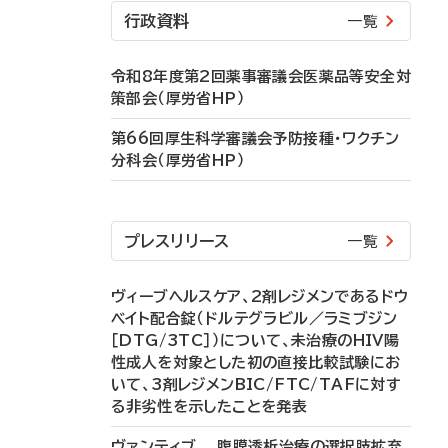
行政資料
一覧
令和8年度第2回薬事審議会医薬品等安全対
策部会（厚労省HP）
第66回厚生科学審議会予防接種・ワクチン
分科会（厚労省HP）
プレスリリース
一覧
ヴィーブヘルスケア、2剤レジメンであるドウ
ベイト配合錠（ドルテグラビル／ラミブジン
［DTG/3TC］）について、未治療のHIV陽
性成人を対象とした初の直接比較試験にお
いて、3剤レジメンBIC/FTC/TAFに対す
る非劣性を示したことを発表
ヴァンティブ 腹膜透析治療の選択肢拡充