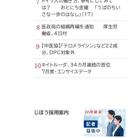
ドイツ人の働き方、参考にしてみて
は？ おとにち金曜 「うぱのちい
さな一歩のはなし」（17）
医政局の組織再編を通知 厚生労
働省、4日付
【中医協】「テロメライシン」など22成
分、DPC対象外
キイトルーダ、34カ月連続の首位
7月度・エンサイスデータ
寄
稿
じほう採用案内