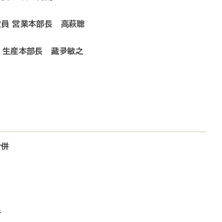
役員 営業本部長 高萩聰
員 生産本部長 藏夛敏之
合併
所